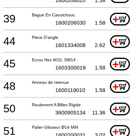
1600206020
1.58
39
Bague En Caoutchouc
+
1600206030
1.58
44
Piece D’angle
+
1601334008
2.62
45
Ecrou Hex M10, SW14
+
1603300019
1.58
48
Anneau de retenue
+
1600119010
1.58
50
Roulement A Billes Rigide
+
3600905134
11.36
51
Palier-Glisseur Ø14 MM
+
1600200031
3.02