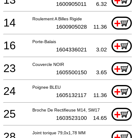
+
1600905011
6.32
14
Roulement A Billes Rigide
+
1600905028
11.36
16
Porte-Balais
+
1604336021
3.02
23
Couvercle NOIR
+
1605500150
3.65
24
Poignee BLEU
+
1605132117
11.36
25
Broche De Rectifieuse M14, SW17
+
1603523100
14.65
28
Joint torique 79,0x1,78 MM
+