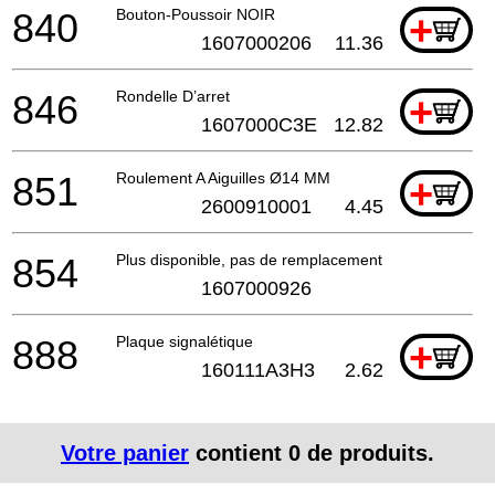
840
Bouton-Poussoir NOIR
+
1607000206
11.36
846
Rondelle D’arret
+
1607000C3E
12.82
851
Roulement A Aiguilles Ø14 MM
+
2600910001
4.45
854
Plus disponible, pas de remplacement
1607000926
888
Plaque signalétique
+
160111A3H3
2.62
Votre panier
contient
0
de produits.