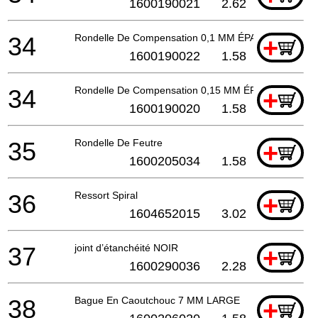
1600190021
2.62
34
Rondelle De Compensation 0,1 MM ÉPAIS
+
1600190022
1.58
34
Rondelle De Compensation 0,15 MM ÉPAIS
+
1600190020
1.58
35
Rondelle De Feutre
+
1600205034
1.58
36
Ressort Spiral
+
1604652015
3.02
37
joint d’étanchéité NOIR
+
1600290036
2.28
38
Bague En Caoutchouc 7 MM LARGE
+