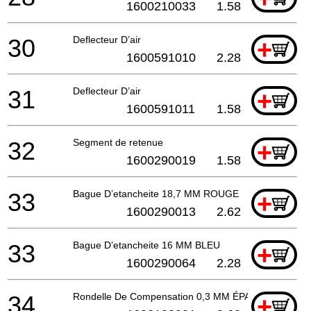
1600210033
1.58
30
Deflecteur D’air
+
1600591010
2.28
31
Deflecteur D’air
+
1600591011
1.58
32
Segment de retenue
+
1600290019
1.58
33
Bague D’etancheite 18,7 MM ROUGE
+
1600290013
2.62
33
Bague D’etancheite 16 MM BLEU
+
1600290064
2.28
34
Rondelle De Compensation 0,3 MM ÉPAIS
+