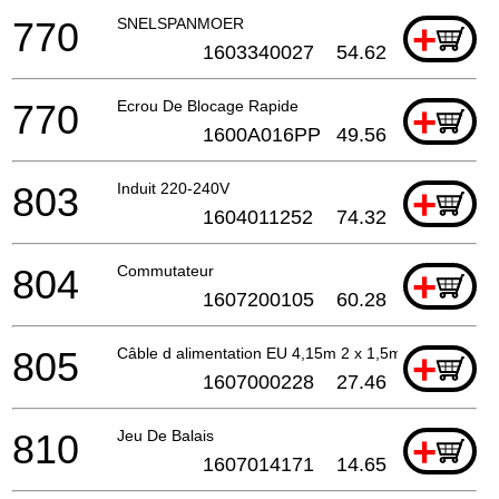
770
SNELSPANMOER
+
1603340027
54.62
770
Ecrou De Blocage Rapide
+
1600A016PP
49.56
803
Induit 220-240V
+
1604011252
74.32
804
Commutateur
+
1607200105
60.28
805
Câble d alimentation EU 4,15m 2 x 1,5mm H07 RN-F
+
1607000228
27.46
810
Jeu De Balais
+
1607014171
14.65