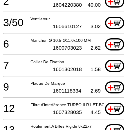
2
+
1604220380
40.00
3/50
Ventilateur
+
1606610127
3.02
6
Manchon Ø 10,5-Ø11,0x100 MM
+
1600703023
2.62
7
Collier De Fixation
+
1601302018
1.58
9
Plaque De Marque
+
1601118334
2.69
12
Filtre d'interférence TURBO II R1 ET-BG
+
1607328035
4.45
13
Roulement A Billes Rigide 8x22x7