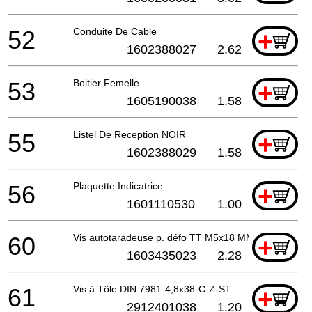
52
Conduite De Cable
+
1602388027
2.62
53
Boitier Femelle
+
1605190038
1.58
55
Listel De Reception NOIR
+
1602388029
1.58
56
Plaquette Indicatrice
+
1601110530
1.00
60
Vis autotaradeuse p. défo TT M5x18 MM
+
1603435023
2.28
61
Vis à Tôle DIN 7981-4,8x38-C-Z-ST
+
2912401038
1.20