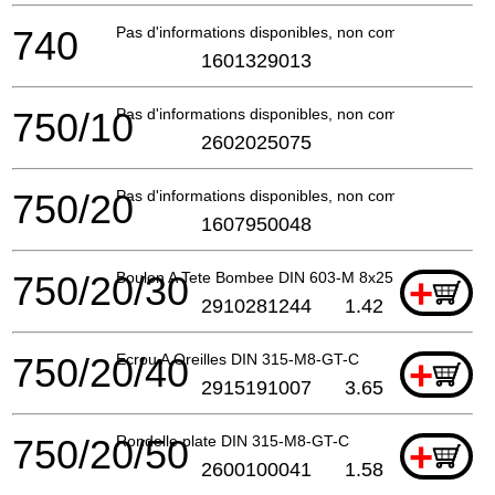
740
Pas d'informations disponibles, non commandable
1601329013
750/10
Pas d'informations disponibles, non commandable
2602025075
750/20
Pas d'informations disponibles, non commandable
1607950048
750/20/30
Boulon A Tete Bombee DIN 603-M 8x25
+
2910281244
1.42
750/20/40
Ecrou A Oreilles DIN 315-M8-GT-C
+
2915191007
3.65
750/20/50
Rondelle plate DIN 315-M8-GT-C
+
2600100041
1.58