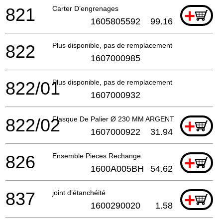
821
Carter D’engrenages
+
1605805592
99.16
822
Plus disponible, pas de remplacement
1607000985
822/01
Plus disponible, pas de remplacement
1607000932
822/02
Flasque De Palier Ø 230 MM ARGENT
+
1607000922
31.94
826
Ensemble Pieces Rechange
+
1600A005BH
54.62
837
joint d’étanchéité
+
1600290020
1.58