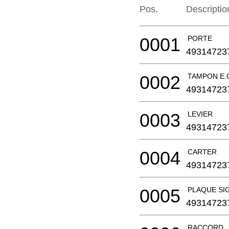
Pos.
Descriptio
0001
PORTE
49314723
0002
TAMPON E
49314723
0003
LEVIER
49314723
0004
CARTER
49314723
0005
PLAQUE SI
49314723
RACCORD