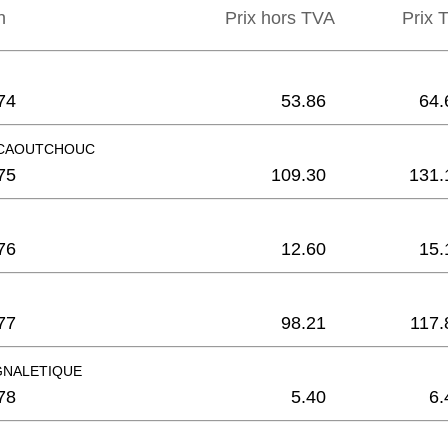
n
Prix hors TVA
Prix ​
74
53.86
64.
.CAOUTCHOUC
75
109.30
131.
76
12.60
15.
77
98.21
117.
GNALETIQUE
78
5.40
6.