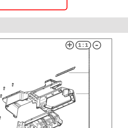
+
-
1:1