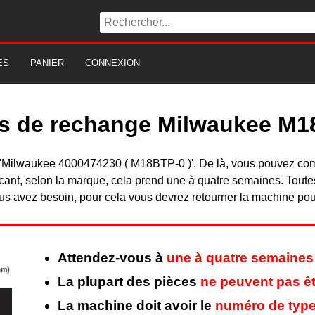
ES
PANIER
CONNEXION
es de rechange Milwaukee M1
 du 'Milwaukee 4000474230 ( M18BTP-0 )'. De là, vous pouvez co
nt, selon la marque, cela prend une à quatre semaines. Toutes 
s avez besoin, pour cela vous devrez retourner la machine pour 
Attendez-vous à
une à quatre semaines
La plupart des pièces
ne peuvent pas êt
La machine doit avoir le
numéro de type