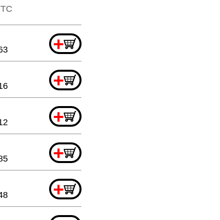
​TTC
+
63
+
16
+
12
+
85
+
48