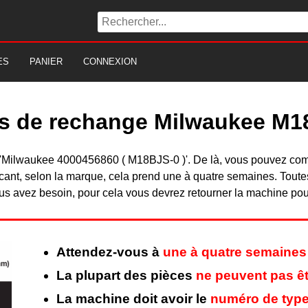
ES
PANIER
CONNEXION
es de rechange Milwaukee M1
 du 'Milwaukee 4000456860 ( M18BJS-0 )'. De là, vous pouvez co
nt, selon la marque, cela prend une à quatre semaines. Toutes 
s avez besoin, pour cela vous devrez retourner la machine pour 
Attendez-vous à
une à quatre semaines
La plupart des pièces
ne peuvent pas êt
La machine doit avoir le
numéro de type