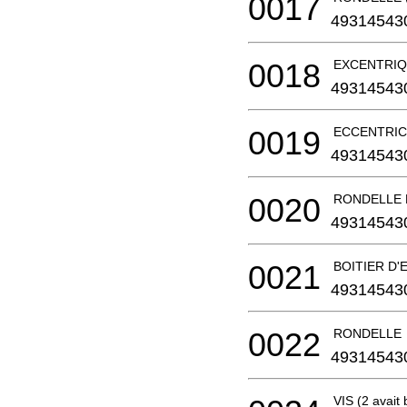
0017
49314543
0018
EXCENTRI
49314543
0019
ECCENTRIC B
49314543
0020
RONDELLE 
49314543
0021
BOITIER D
49314543
0022
RONDELLE
49314543
VIS (2 avait 