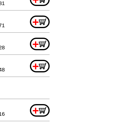
81
+
71
+
28
+
48
+
16