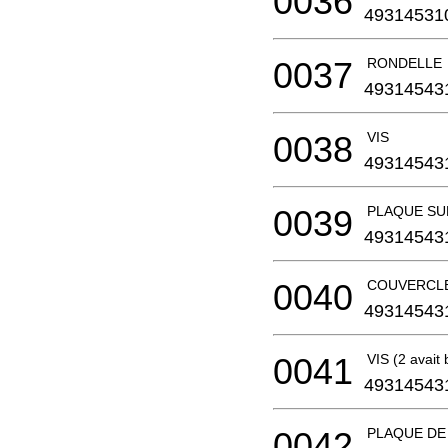
0036
49314531
0037
RONDELLE
49314543
0038
VIS
49314543
0039
PLAQUE S
49314543
0040
COUVERCL
49314543
0041
VIS (2 avait 
49314543
0042
PLAQUE DE