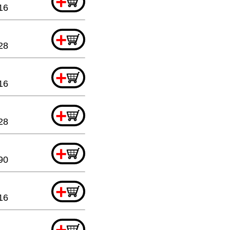
+
16
+
28
+
16
+
28
+
90
+
16
+