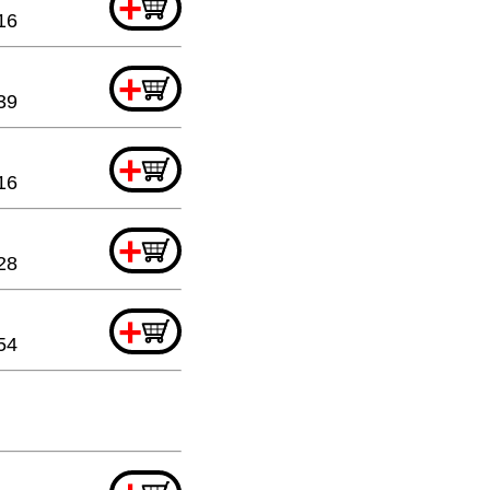
+
16
+
39
+
16
+
28
+
54