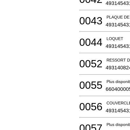
49314543
0043
PLAQUE DE
49314543
0044
LOQUET
49314543
0052
RESSORT D
49314082
0055
Plus disponi
66040000
0056
COUVERCL
49314543
0057
Plus disponi