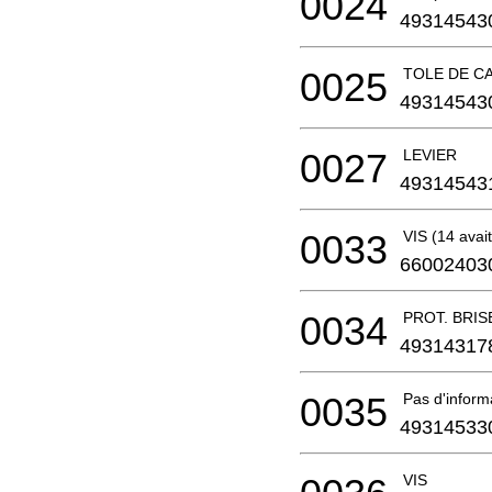
0024
49314543
0025
TOLE DE C
49314543
0027
LEVIER
49314543
0033
VIS (14 avai
66002403
0034
PROT. BRI
49314317
0035
Pas d'infor
49314533
VIS