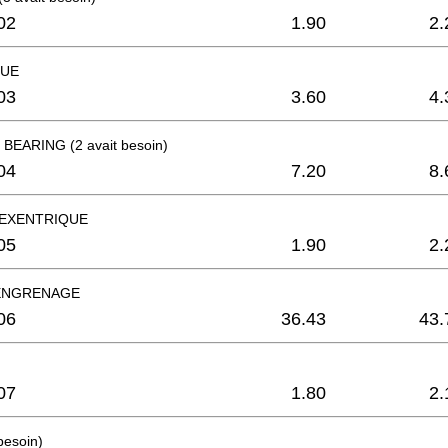
02
1.90
2.
QUE
03
3.60
4.
EARING (2 avait besoin)
04
7.20
8.
EXENTRIQUE
05
1.90
2.
'ENGRENAGE
06
36.43
43.
07
1.80
2.
besoin)