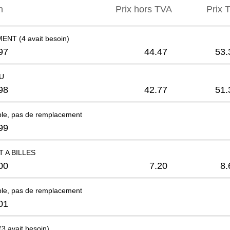
n
Prix hors TVA
Prix ​
NT (4 avait besoin)
97
44.47
53.
U
98
42.77
51.
ble, pas de remplacement
99
 A BILLES
00
7.20
8.
ble, pas de remplacement
01
 avait besoin)