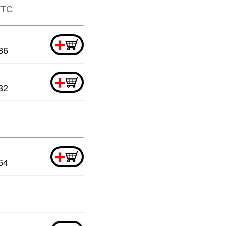
​TTC
+
36
+
32
+
64