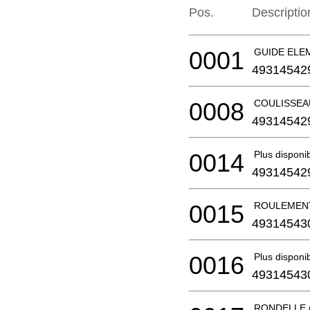
Pos.
Descriptio
0001
GUIDE ELEME
49314542
0008
COULISSEA
49314542
0014
Plus disponi
49314542
0015
ROULEMENT
49314543
0016
Plus disponi
49314543
RONDELLE (3