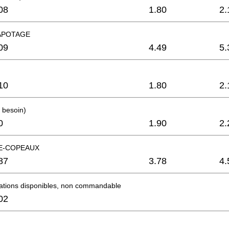
08
1.80
2.
APOTAGE
09
4.49
5.
10
1.80
2.
t besoin)
0
1.90
2.
SE-COPEAUX
87
3.78
4.
mations disponibles, non commandable
02