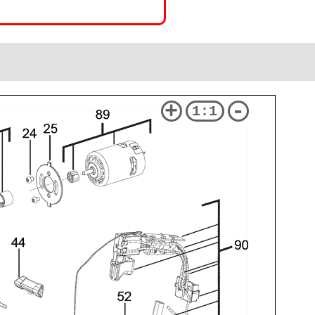
+
-
1:1