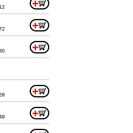
+
12
+
72
+
80
+
28
+
48