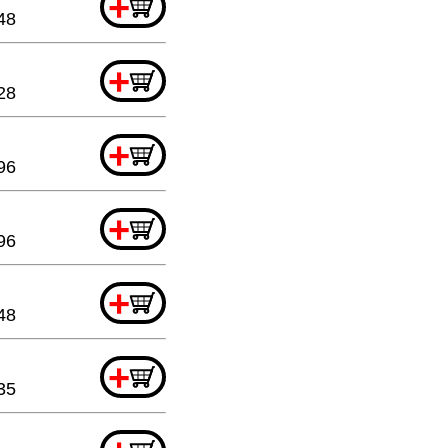
+
48
+
28
+
96
+
96
+
48
+
35