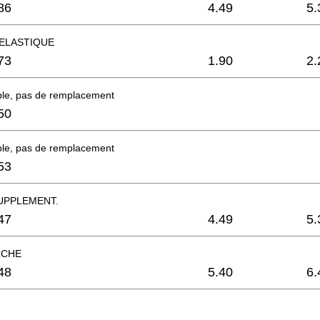
86
4.49
5.
ELASTIQUE
73
1.90
2.
ble, pas de remplacement
50
ble, pas de remplacement
53
UPPLEMENT.
47
4.49
5.
RCHE
48
5.40
6.