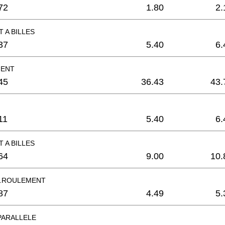
72
1.80
2.
 A BILLES
37
5.40
6.
MENT
45
36.43
43.
11
5.40
6.
 A BILLES
64
9.00
10.
D.ROULEMENT
87
4.49
5.
PARALLELE