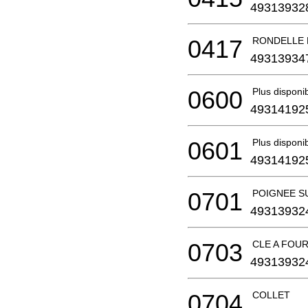
49313932
0417
RONDELLE 
49313934
0600
Plus disponi
49314192
0601
Plus disponi
49314192
0701
POIGNEE S
49313932
0703
CLE A FOU
49313932
0704
COLLET