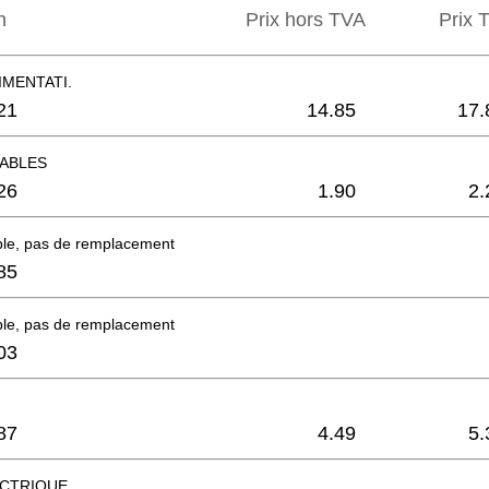
n
Prix hors TVA
Prix ​
IMENTATI.
21
14.85
17.
CABLES
26
1.90
2.
ble, pas de remplacement
85
ble, pas de remplacement
03
87
4.49
5.
CTRIQUE