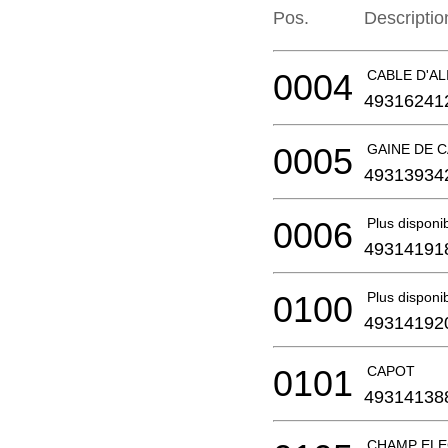
Pos.
Descriptio
0004
CABLE D'AL
49316241
0005
GAINE DE 
49313934
0006
Plus disponi
49314191
0100
Plus disponi
49314192
0101
CAPOT
49314138
CHAMP ELE