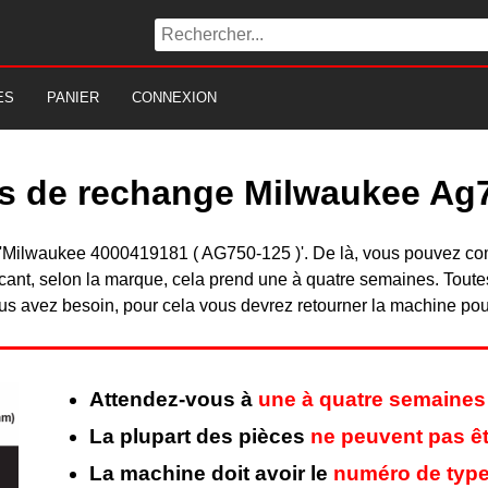
ES
PANIER
CONNEXION
es de rechange Milwaukee Ag
du 'Milwaukee 4000419181 ( AG750-125 )'. De là, vous pouvez c
nt, selon la marque, cela prend une à quatre semaines. Toutes 
s avez besoin, pour cela vous devrez retourner la machine pour 
Attendez-vous à
une à quatre semaines
La plupart des pièces
ne peuvent pas êt
La machine doit avoir le
numéro de type