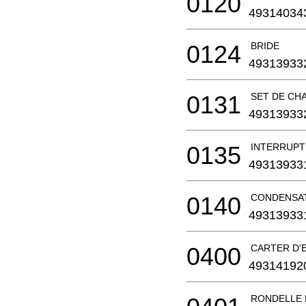
0120
49314034
0124
BRIDE
49313933
0131
SET DE CH
49313933
0135
INTERRUP
49313933
0140
CONDENSA
49313933
0400
CARTER D'
49314192
RONDELLE 