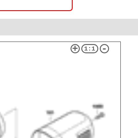
+
-
1:1