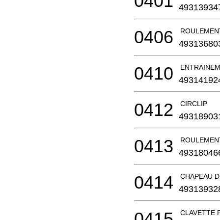
0401
49313934
0406
ROULEMENT
49313680
0410
ENTRAINE
49314192
0412
CIRCLIP
49318903
0413
ROULEMENT
49318046
0414
CHAPEAU 
49313932
0415
CLAVETTE 