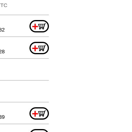
​TTC
+
82
+
28
+
39