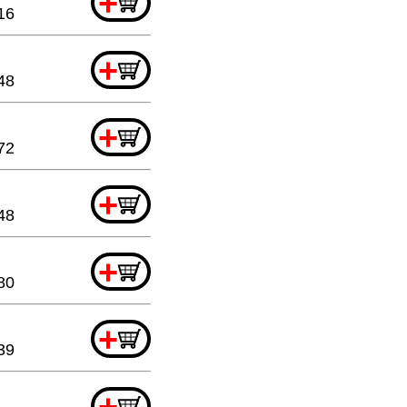
+
16
+
48
+
72
+
48
+
80
+
39
+