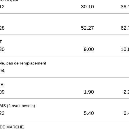
12
30.10
36.
28
52.27
62.
T
30
9.00
10.
ble, pas de remplacement
04
UR
09
1.90
2.
S (2 avait besoin)
23
5.40
6.
 DE MARCHE