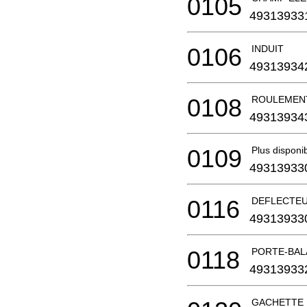
0105
49313933
0106
INDUIT
49313934
0108
ROULEMEN
49313934
0109
Plus disponi
49313933
0116
DEFLECTE
49313933
0118
PORTE-BALAI
49313933
GACHETTE