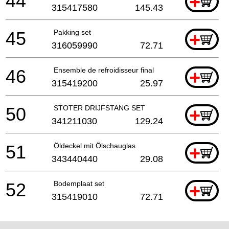
44
+
315417580
145.43
45
Pakking set
+
316059990
72.71
46
Ensemble de refroidisseur final
+
315419200
25.97
50
STOTER DRIJFSTANG SET
+
341211030
129.24
51
Öldeckel mit Ölschauglas
+
343440440
29.08
52
Bodemplaat set
+
315419010
72.71