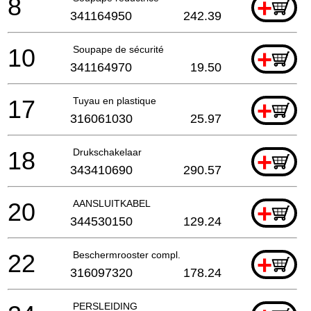
8
+
341164950
242.39
10
Soupape de sécurité
+
341164970
19.50
17
Tuyau en plastique
+
316061030
25.97
18
Drukschakelaar
+
343410690
290.57
20
AANSLUITKABEL
+
344530150
129.24
22
Beschermrooster compl.
+
316097320
178.24
PERSLEIDING