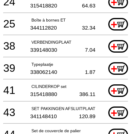
24
+
315418820
64.63
25
Boîte à bornes ET
+
344112820
32.34
38
VERBENDINGPLAAT
+
339148030
7.04
39
Typeplaatje
+
338062140
1.87
41
CILINDERKOP set
+
315418880
386.11
43
SET PAKKINGEN AFSLUITPLAAT
+
341148410
120.89
Set de couvercle de palier