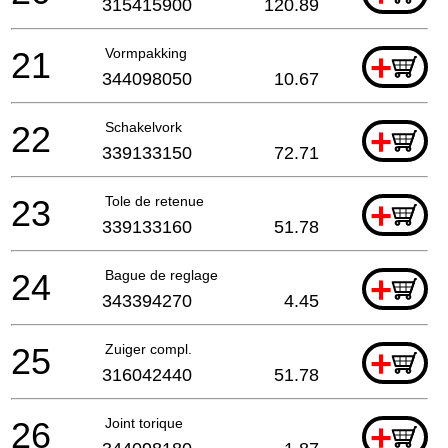
315415900
120.89
21
Vormpakking
+
344098050
10.67
22
Schakelvork
+
339133150
72.71
23
Tole de retenue
+
339133160
51.78
24
Bague de reglage
+
343394270
4.45
25
Zuiger compl.
+
316042440
51.78
26
Joint torique
+