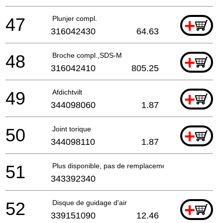
47
Plunjer compl.
+
316042430
64.63
48
Broche compl.,SDS-M
+
316042410
805.25
49
Afdichtvilt
+
344098060
1.87
50
Joint torique
+
344098110
1.87
51
Plus disponible, pas de remplacement
343392340
52
Disque de guidage d'air
+
339151090
12.46