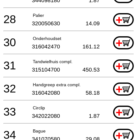
344098180
1.87
28
Palier
+
320050630
14.09
30
Onderhoudset
+
316042470
161.12
31
Tandwielhuis compl.
+
315104700
450.53
32
Handgreep extra compl.
+
316042080
58.18
33
Circlip
+
342022080
1.87
34
Bague
+
341070580
29.08