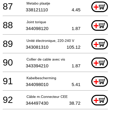
87
Metabo plaatje
+
338121110
4.45
88
Joint torique
+
344098120
1.87
89
Unité électronique, 220-240 V
+
343081310
105.12
90
Collier de cable avec vis
+
343394210
1.87
91
Kabelbescherming
+
344098010
5.41
92
Câble m.Connecteur CEE
+
344497430
38.72