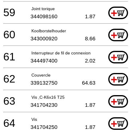
59
Joint torique
+
344098160
1.87
60
Koolborstelhouder
+
343000920
8.66
61
Interrupteur de fil de connexion
+
344497400
2.02
62
Couvercle
+
339132750
64.63
63
Vis ,C-K6x16 T25
+
341704230
1.87
64
Vis
+
341704250
1.87