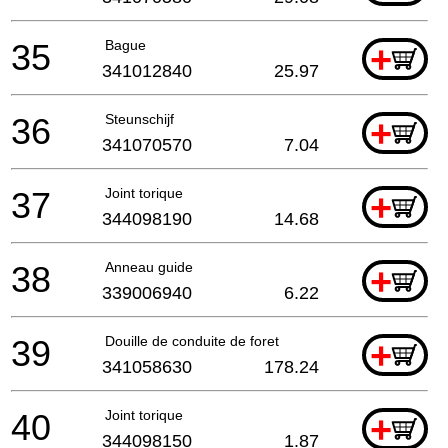
35
Bague
+
341012840
25.97
36
Steunschijf
+
341070570
7.04
37
Joint torique
+
344098190
14.68
38
Anneau guide
+
339006940
6.22
39
Douille de conduite de foret
+
341058630
178.24
40
Joint torique
+
344098150
1.87