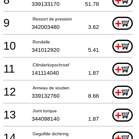
+
339133170
51.78
9
Ressort de pression
+
342003480
3.62
10
Rondelle
+
341012920
5.41
11
Cilinderkopschroef
+
141114040
1.87
12
Anneau de soutien
+
339132760
8.66
13
Joint torique
+
344098140
1.87
14
Gegolfde dichtring
+