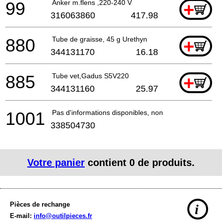
99
Anker m.flens ,220-240 V
+
316063860
417.98
880
Tube de graisse, 45 g Urethyn
+
344131170
16.18
885
Tube vet,Gadus S5V220
+
344131160
25.97
1001
Pas d'informations disponibles, non commandable
338504730
Votre panier
contient
0
de produits.
Pièces de rechange
i
E-mail:
info@outilpieces.fr