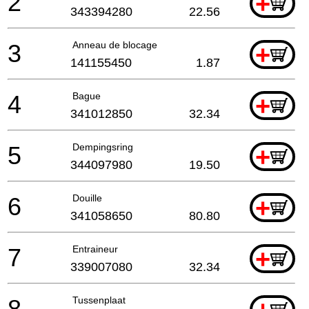
2
+
343394280
22.56
3
Anneau de blocage
+
141155450
1.87
4
Bague
+
341012850
32.34
5
Dempingsring
+
344097980
19.50
6
Douille
+
341058650
80.80
7
Entraineur
+
339007080
32.34
8
Tussenplaat