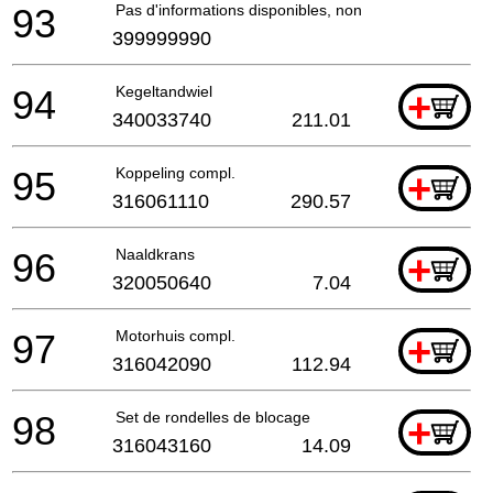
93
Pas d'informations disponibles, non commandable
399999990
94
Kegeltandwiel
+
340033740
211.01
95
Koppeling compl.
+
316061110
290.57
96
Naaldkrans
+
320050640
7.04
97
Motorhuis compl.
+
316042090
112.94
98
Set de rondelles de blocage
+
316043160
14.09