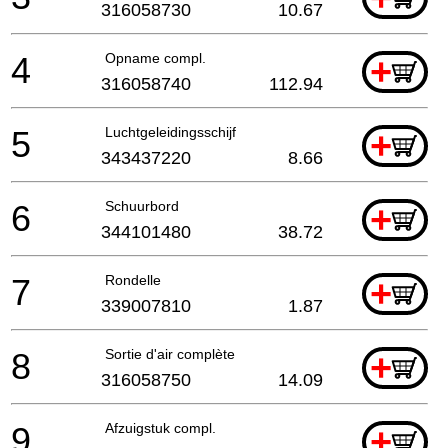
316058730
10.67
4
Opname compl.
+
316058740
112.94
5
Luchtgeleidingsschijf
+
343437220
8.66
6
Schuurbord
+
344101480
38.72
7
Rondelle
+
339007810
1.87
8
Sortie d'air complète
+
316058750
14.09
9
Afzuigstuk compl.
+