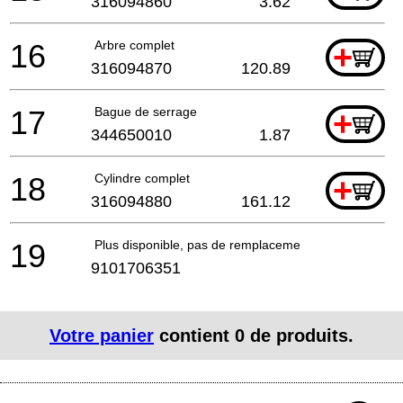
316094860
3.62
16
Arbre complet
+
316094870
120.89
17
Bague de serrage
+
344650010
1.87
18
Cylindre complet
+
316094880
161.12
19
Plus disponible, pas de remplacement
9101706351
Votre panier
contient
0
de produits.