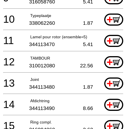
316058760
5.41
10
Typeplaatje
+
338062260
1.87
11
Lamel pour rotor (ensemble=5)
+
344113470
5.41
12
TAMBOUR
+
310012080
22.56
13
Joint
+
344113480
1.87
14
Afdichtring
+
344113490
8.66
15
Ring compl.
+