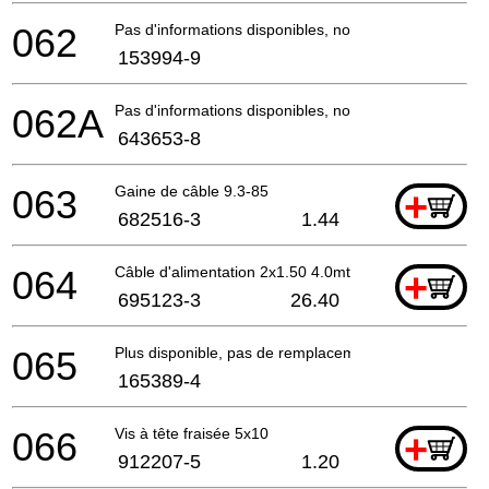
062
Pas d'informations disponibles, non commandable
153994-9
062A
Pas d'informations disponibles, non commandable
643653-8
063
Gaine de câble 9.3-85
+
682516-3
1.44
064
Câble d'alimentation 2x1.50 4.0mtr
+
695123-3
26.40
065
Plus disponible, pas de remplacement
165389-4
066
Vis à tête fraisée 5x10
+
912207-5
1.20