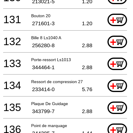
213021-5
1.20
131
Bouton 20
+
271601-3
1.20
132
Bille 8 Ls1040 A
+
256280-8
2.88
133
Porte-ressort Ls1013
+
344464-1
2.88
134
Ressort de compression 27
+
233414-0
5.76
135
Plaque De Guidage
+
343799-7
2.88
136
Point de marquage
+