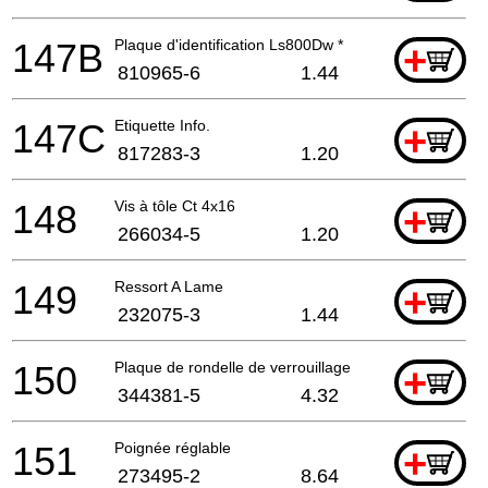
147B
Plaque d'identification Ls800Dw *
+
810965-6
1.44
147C
Etiquette Info.
+
817283-3
1.20
148
Vis à tôle Ct 4x16
+
266034-5
1.20
149
Ressort A Lame
+
232075-3
1.44
150
Plaque de rondelle de verrouillage
+
344381-5
4.32
151
Poignée réglable
+
273495-2
8.64