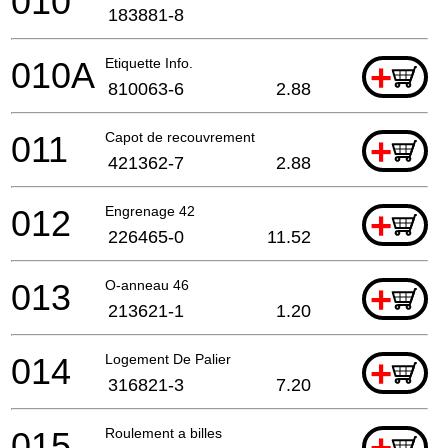
010
183881-8
010A
Etiquette Info.
+
810063-6
2.88
011
Capot de recouvrement
+
421362-7
2.88
012
Engrenage 42
+
226465-0
11.52
013
O-anneau 46
+
213621-1
1.20
014
Logement De Palier
+
316821-3
7.20
015
Roulement a billes
+