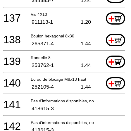
344385-7
1.44
137
Vis 4X10
+
911113-1
1.20
138
Boulon hexagonal 8x30
+
265371-4
1.44
139
Rondelle 8
+
253762-1
1.44
140
Ecrou de blocage M8x13 haut
+
252105-4
1.44
141
Pas d'informations disponibles, non commandable
418615-3
142
Pas d'informations disponibles, non commandable
418615-3