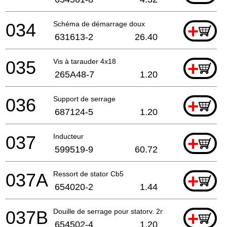
034
Schéma de démarrage doux
+
631613-2
26.40
035
Vis à tarauder 4x18
+
265A48-7
1.20
036
Support de serrage
+
687124-5
1.20
037
Inducteur
+
599519-9
60.72
037A
Ressort de stator Cb5
+
654020-2
1.44
037B
Douille de serrage pour statorv. 2mm
+
654502-4
1.20