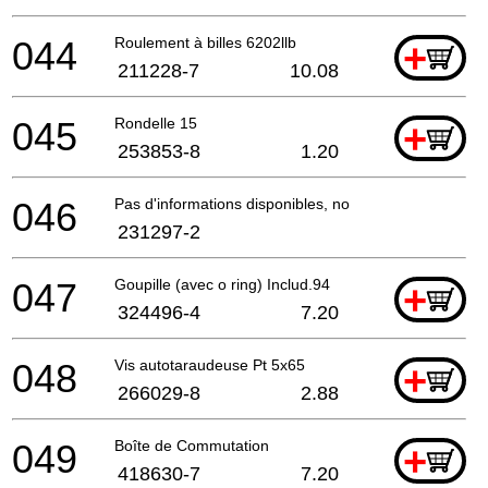
044
Roulement à billes 6202llb
+
211228-7
10.08
045
Rondelle 15
+
253853-8
1.20
046
Pas d'informations disponibles, non commandable
231297-2
047
Goupille (avec o ring) Includ.94
+
324496-4
7.20
048
Vis autotaraudeuse Pt 5x65
+
266029-8
2.88
049
Boîte de Commutation
+
418630-7
7.20