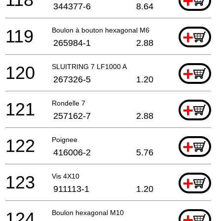
+
344377-6
8.64
119
Boulon à bouton hexagonal M6
+
265984-1
2.88
120
SLUITRING 7 LF1000 A
+
267326-5
1.20
121
Rondelle 7
+
257162-7
2.88
122
Poignee
+
416006-2
5.76
123
Vis 4X10
+
911113-1
1.20
124
Boulon hexagonal M10
+