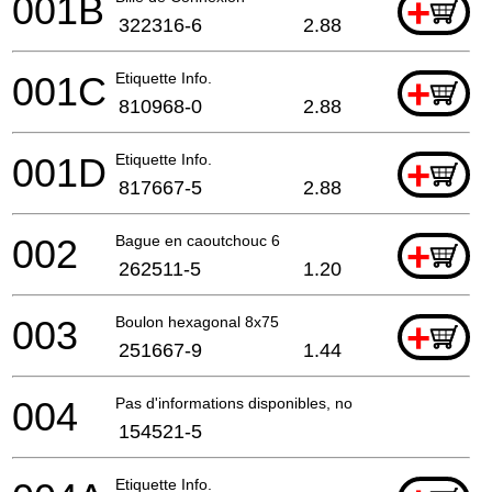
001B
+
322316-6
2.88
001C
Etiquette Info.
+
810968-0
2.88
001D
Etiquette Info.
+
817667-5
2.88
002
Bague en caoutchouc 6
+
262511-5
1.20
003
Boulon hexagonal 8x75
+
251667-9
1.44
004
Pas d'informations disponibles, non commandable
154521-5
Etiquette Info.