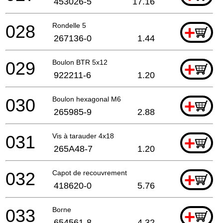
453026-5
17.16
028
Rondelle 5
+
267136-0
1.44
029
Boulon BTR 5x12
+
922211-6
1.20
030
Boulon hexagonal M6
+
265985-9
2.88
031
Vis à tarauder 4x18
+
265A48-7
1.20
032
Capot de recouvrement
+
418620-0
5.76
033
Borne
+
654561-8
4.32