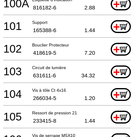
100A
+
816182-6
2.88
101
Support
+
165388-6
1.44
102
Bouclier Protecteur
+
418619-5
7.20
103
Circuit de lumière
+
631611-6
34.32
104
Vis à tôle Ct 4x16
+
266034-5
1.20
105
Ressort de pression 21
+
233415-8
1.44
Vis de serrage M5X10