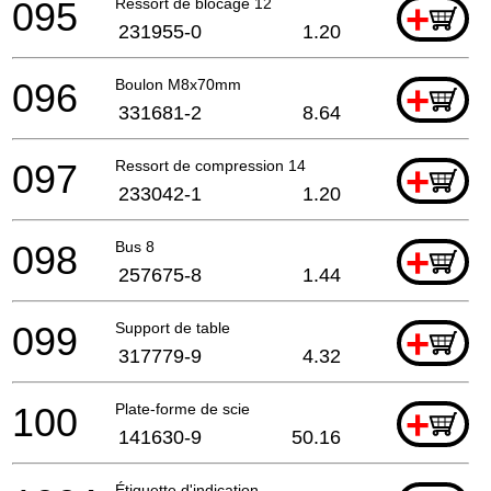
095
Ressort de blocage 12
+
231955-0
1.20
096
Boulon M8x70mm
+
331681-2
8.64
097
Ressort de compression 14
+
233042-1
1.20
098
Bus 8
+
257675-8
1.44
099
Support de table
+
317779-9
4.32
100
Plate-forme de scie
+
141630-9
50.16
Étiquette d'indication