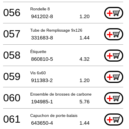
056
Rondelle 8
+
941202-8
1.20
057
Tube de Remplissage 9x126
+
331683-8
1.44
058
Étiquette
+
860810-5
4.32
059
Vis 6x60
+
911383-2
1.20
060
Ensemble de brosses de carbone Cb-153
+
194985-1
5.76
061
Capuchon de porte-balais
+
643650-4
1.44