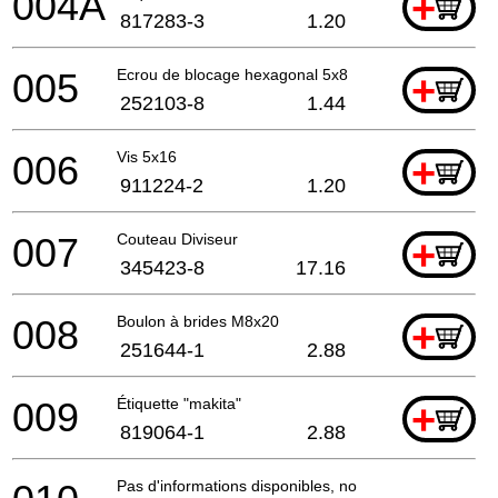
004A
+
817283-3
1.20
005
Ecrou de blocage hexagonal 5x8
+
252103-8
1.44
006
Vis 5x16
+
911224-2
1.20
007
Couteau Diviseur
+
345423-8
17.16
008
Boulon à brides M8x20
+
251644-1
2.88
009
Étiquette "makita"
+
819064-1
2.88
Pas d'informations disponibles, non commandable