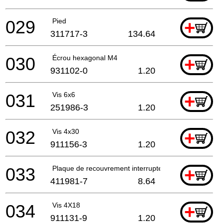
029
Pied
+
311717-3
134.64
030
Écrou hexagonal M4
+
931102-0
1.20
031
Vis 6x6
+
251986-3
1.20
032
Vis 4x30
+
911156-3
1.20
033
Plaque de recouvrement interrupteur Da3000 *
+
411981-7
8.64
034
Vis 4X18
+
911131-9
1.20