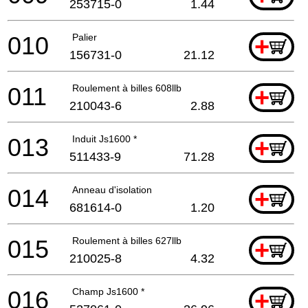
253715-0
1.44
010
Palier
+
156731-0
21.12
011
Roulement à billes 608llb
+
210043-6
2.88
013
Induit Js1600 *
+
511433-9
71.28
014
Anneau d'isolation
+
681614-0
1.20
015
Roulement à billes 627llb
+
210025-8
4.32
016
Champ Js1600 *
+