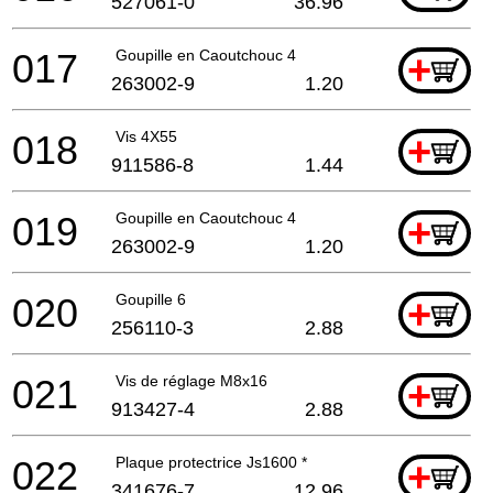
527061-0
36.96
017
Goupille en Caoutchouc 4
+
263002-9
1.20
018
Vis 4X55
+
911586-8
1.44
019
Goupille en Caoutchouc 4
+
263002-9
1.20
020
Goupille 6
+
256110-3
2.88
021
Vis de réglage M8x16
+
913427-4
2.88
022
Plaque protectrice Js1600 *
+
341676-7
12.96