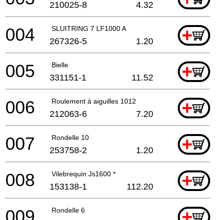
210025-8
4.32
004
SLUITRING 7 LF1000 A
+
267326-5
1.20
005
Bielle
+
331151-1
11.52
006
Roulement à aiguilles 1012
+
212063-6
7.20
007
Rondelle 10
+
253758-2
1.20
008
Vilebrequin Js1600 *
+
153138-1
112.20
009
Rondelle 6
+