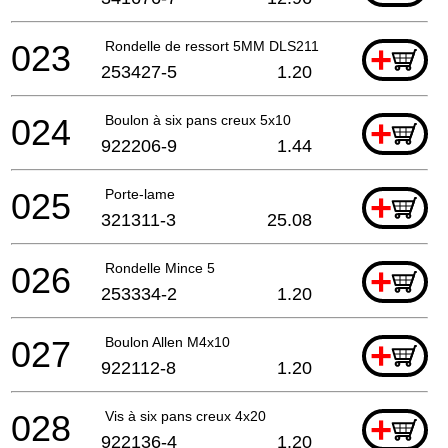
023
Rondelle de ressort 5MM DLS211
+
253427-5
1.20
024
Boulon à six pans creux 5x10
+
922206-9
1.44
025
Porte-lame
+
321311-3
25.08
026
Rondelle Mince 5
+
253334-2
1.20
027
Boulon Allen M4x10
+
922112-8
1.20
028
Vis à six pans creux 4x20
+
922136-4
1.20