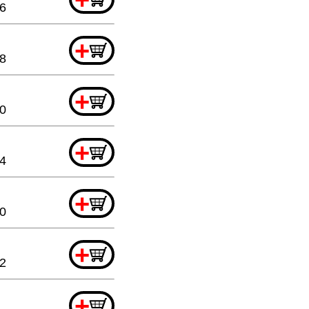
76
+
88
+
20
+
44
+
20
+
32
+