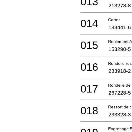
013
213278-8
014
Carter
183441-6
015
Roulement A 
153290-5
016
Rondelle res
233918-2
017
Rondelle de
267228-5
018
Ressort de 
233328-3
Engrenage 