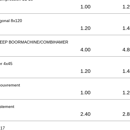
1.00
1.
gonal 8x120
1.20
1.
REEP BOORMACHINE/COMBIHAMER
4.00
4.
er 4x45
1.20
1.
couvrement
1.00
1.
ustement
2.40
2.
 17