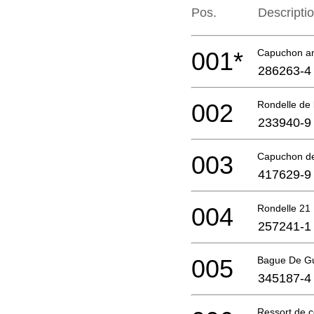
Pos.
Descripti
001*
Capuchon an
286263-4
002
Rondelle de
233940-9
003
Capuchon d
417629-9
004
Rondelle 21
257241-1
005
Bague De G
345187-4
Ressort de 