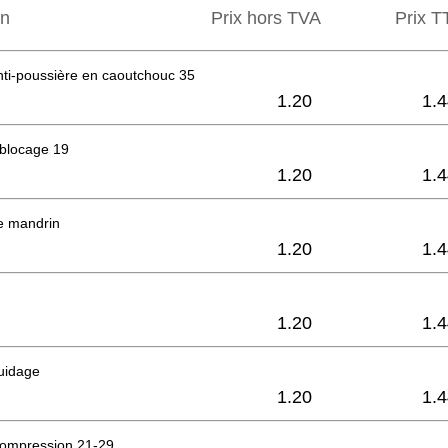
on
Prix hors TVA
Prix ​​
ti-poussière en caoutchouc 35
1.20
1.
 blocage 19
1.20
1.
e mandrin
1.20
1.
1.20
1.
uidage
1.20
1.
compression 21-29