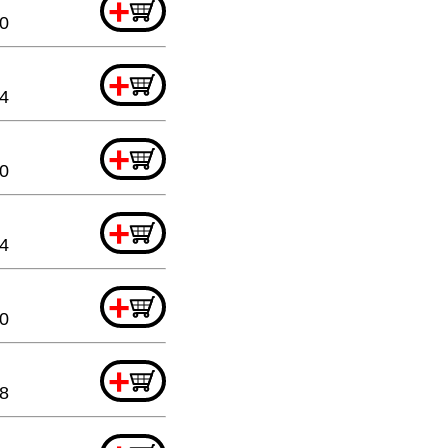
+
20
+
44
+
80
+
44
+
20
+
88