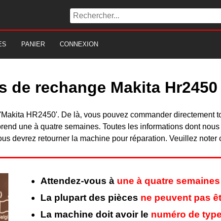
ES
PANIER
CONNEXION
es de rechange Makita Hr2450
du 'Makita HR2450'. De là, vous pouvez commander directement 
rend une à quatre semaines. Toutes les informations dont nous
ous devrez retourner la machine pour réparation. Veuillez noter 
Attendez-vous à
une à quatre semaines
La plupart des pièces
ne peuvent pas êt
La machine doit avoir le
numéro de type