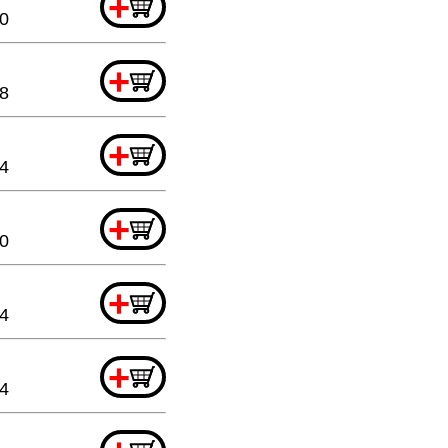
+
20
+
8
+
64
+
20
+
44
+
44