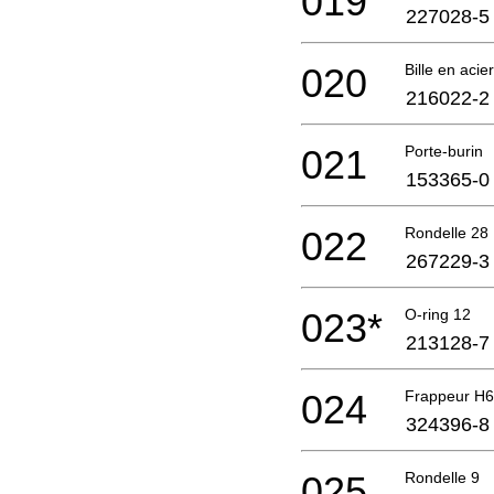
019
227028-5
020
Bille en acie
216022-2
021
Porte-burin
153365-0
022
Rondelle 28
267229-3
023*
O-ring 12
213128-7
024
Frappeur H
324396-8
025
Rondelle 9