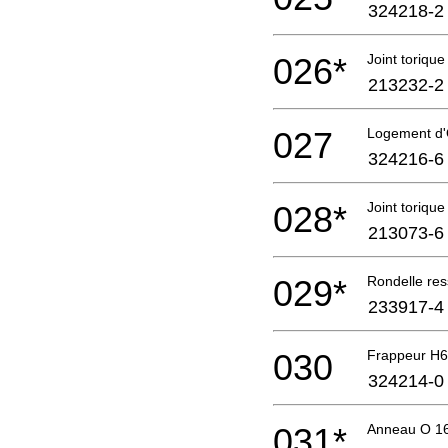
324218-2
026*
Joint torique
213232-2
027
Logement d
324216-6
028*
Joint torique
213073-6
029*
Rondelle res
233917-4
030
Frappeur H
324214-0
031*
Anneau O 1