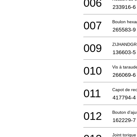
006
233916-6
007
Boulon hexa
265583-9
009
ZIJHANDG
136603-5
010
Vis à taraud
266069-6
011
Capot de re
417794-4
012
Bouton d'aj
162229-7
Joint torique