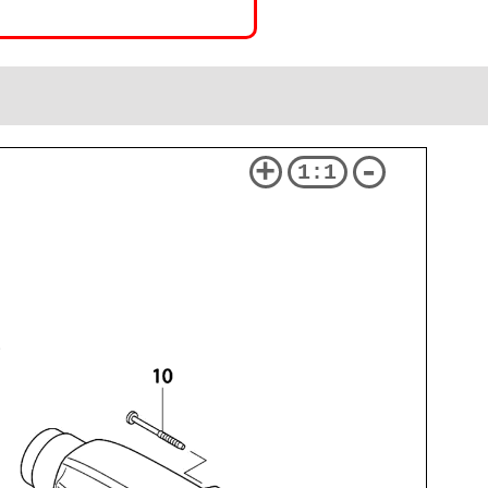
+
-
1:1