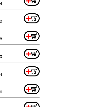
+
4
+
20
+
8
+
20
+
44
+
6
+