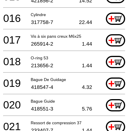
421856-2
14.52
016
Cylindre
+
317758-7
22.44
017
Vis à six pans creux M6x25
+
265914-2
1.44
018
O-ring 53
+
213656-2
1.44
019
Bague De Guidage
+
418547-4
4.32
020
Bague Guide
+
418551-3
5.76
021
Ressort de compression 37
+
233407-7
1.44