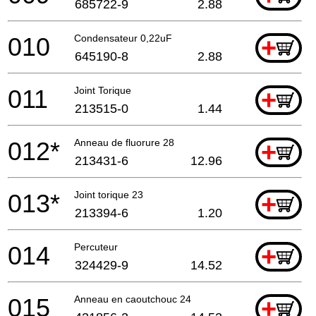
685722-9
2.88
010
Condensateur 0,22uF
+
645190-8
2.88
011
Joint Torique
+
213515-0
1.44
012*
Anneau de fluorure 28
+
213431-6
12.96
013*
Joint torique 23
+
213394-6
1.20
014
Percuteur
+
324429-9
14.52
015
Anneau en caoutchouc 24
+