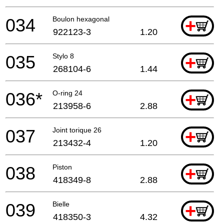
034
Boulon hexagonal
+
922123-3
1.20
035
Stylo 8
+
268104-6
1.44
036*
O-ring 24
+
213958-6
2.88
037
Joint torique 26
+
213432-4
1.20
038
Piston
+
418349-8
2.88
039
Bielle
+
418350-3
4.32