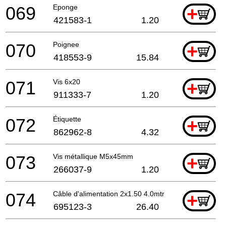
069
Eponge
+
421583-1
1.20
070
Poignee
+
418553-9
15.84
071
Vis 6x20
+
911333-7
1.20
072
Étiquette
+
862962-8
4.32
073
Vis métallique M5x45mm
+
266037-9
1.20
074
Câble d'alimentation 2x1.50 4.0mtr
+
695123-3
26.40