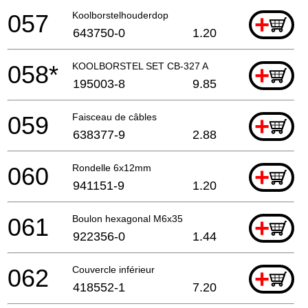
057
Koolborstelhouderdop
+
643750-0
1.20
058*
KOOLBORSTEL SET CB-327 A
+
195003-8
9.85
059
Faisceau de câbles
+
638377-9
2.88
060
Rondelle 6x12mm
+
941151-9
1.20
061
Boulon hexagonal M6x35
+
922356-0
1.44
062
Couvercle inférieur
+
418552-1
7.20