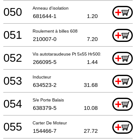
050
Anneau d'isolation
+
681644-1
1.20
051
Roulement à billes 608
+
210007-0
7.20
052
Vis autotaraudeuse Pt 5x55 Hr5001C A
+
266095-5
1.44
053
Inducteur
+
634523-2
31.68
054
S/e Porte Balais
+
638379-5
10.08
055
Carter De Moteur
+
154466-7
27.72