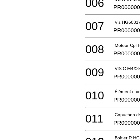
006
PR000000
007
Vis HG6031
PR000000
008
Moteur Cpl
PR000000
009
VIS C M4X3
PR000000
010
Élément cha
PR000000
011
Capuchon de
PR000000
Boîtier R H