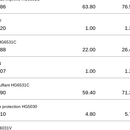
86
63.80
76.
V
20
1.00
1.
 HG6531C
88
22.00
26.
4
07
1.00
1.
uffant HG6531C
90
59.40
71.
 protection HG5030
10
4.80
5.
G6031V