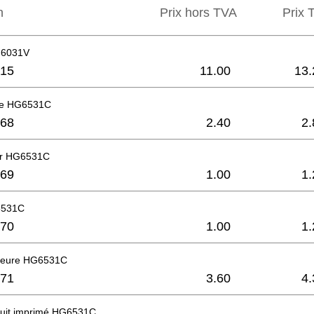
n
Prix hors TVA
Prix ​
G6031V
15
11.00
13.
ère HG6531C
68
2.40
2.
ir HG6531C
69
1.00
1.
6531C
70
1.00
1.
rieure HG6531C
71
3.60
4.
rcuit imprimé HG6531C