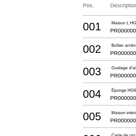
Pos.
Descriptio
001
Maison L H
PR000000
002
Boîtier arri
PR000000
003
Guidage d'a
PR000000
004
Éponge HG
PR000000
005
Maison inté
PR000000
Carte de ci