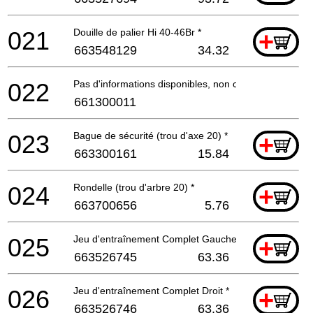
021
Douille de palier Hi 40-46Br *
+
663548129
34.32
022
Pas d'informations disponibles, non commandable
661300011
023
Bague de sécurité (trou d'axe 20) *
+
663300161
15.84
024
Rondelle (trou d'arbre 20) *
+
663700656
5.76
025
Jeu d'entraînement Complet Gauche *
+
663526745
63.36
026
Jeu d'entraînement Complet Droit *
+
663526746
63.36