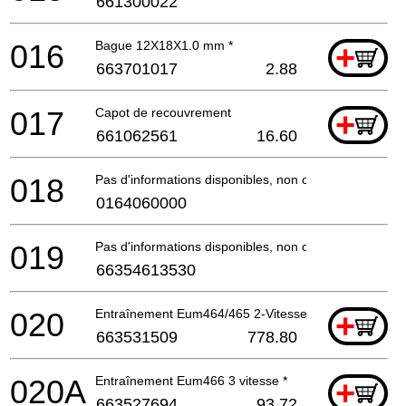
661300022
016
Bague 12X18X1.0 mm *
+
663701017
2.88
017
Capot de recouvrement
+
661062561
16.60
018
Pas d'informations disponibles, non commandable
0164060000
019
Pas d'informations disponibles, non commandable
66354613530
020
Entraînement Eum464/465 2-Vitesses *
+
663531509
778.80
020A
Entraînement Eum466 3 vitesse *
+
663527694
93.72