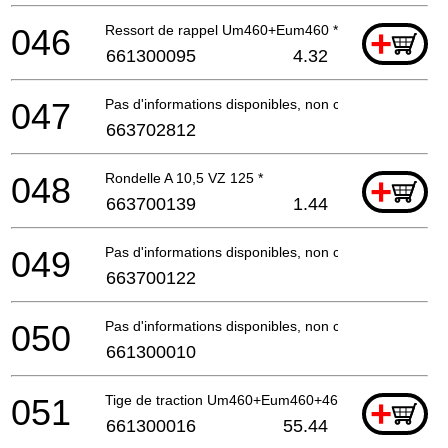
046
Ressort de rappel Um460+Eum460 *
+
661300095
4.32
047
Pas d'informations disponibles, non commandable
663702812
048
Rondelle A 10,5 VZ 125 *
+
663700139
1.44
049
Pas d'informations disponibles, non commandable
663700122
050
Pas d'informations disponibles, non commandable
661300010
051
Tige de traction Um460+Eum460+461 *
+
661300016
55.44