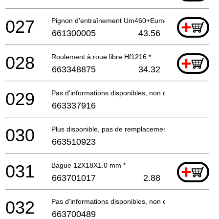
027
Pignon d'entraînement Um460+Eum461 *
+
661300005
43.56
028
Roulement à roue libre Hf1216 *
+
663348875
34.32
029
Pas d'informations disponibles, non commandable
663337916
030
Plus disponible, pas de remplacement
663510923
031
Bague 12X18X1.0 mm *
+
663701017
2.88
032
Pas d'informations disponibles, non commandable
663700489