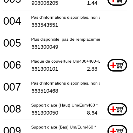
908006205
1.44
004
Pas d'informations disponibles, non commandable
663543551
005
Plus disponible, pas de remplacement
661300049
006
Plaque de couverture Um400+460+Eum400 *
+
661300101
2.88
007
Pas d'informations disponibles, non commandable
663510468
008
Support d'axe (Haut) Um/Eum460 *
+
661300050
8.64
009
Support d'axe (Bas) Um/Eum460 *
+