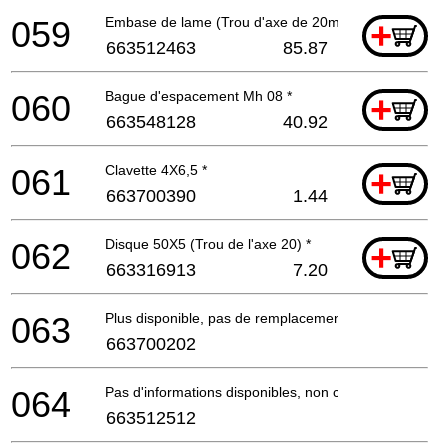
059
Embase de lame (Trou d'axe de 20mm)
+
663512463
85.87
060
Bague d'espacement Mh 08 *
+
663548128
40.92
061
Clavette 4X6,5 *
+
663700390
1.44
062
Disque 50X5 (Trou de l'axe 20) *
+
663316913
7.20
063
Plus disponible, pas de remplacement
663700202
064
Pas d'informations disponibles, non commandable
663512512