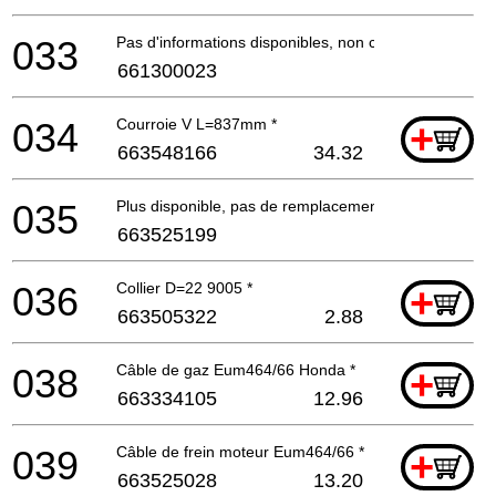
033
Pas d'informations disponibles, non commandable
661300023
034
Courroie V L=837mm *
+
663548166
34.32
035
Plus disponible, pas de remplacement
663525199
036
Collier D=22 9005 *
+
663505322
2.88
038
Câble de gaz Eum464/66 Honda *
+
663334105
12.96
039
Câble de frein moteur Eum464/66 *
+
663525028
13.20