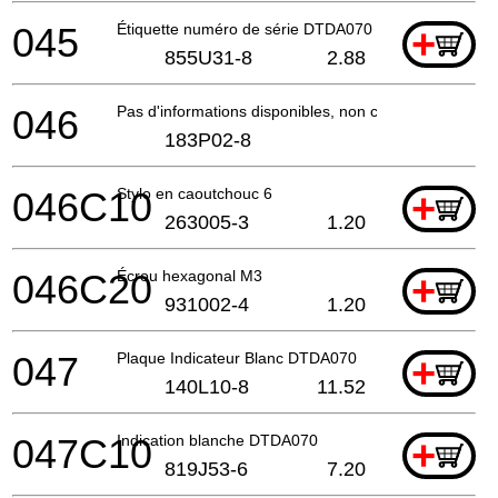
045
Étiquette numéro de série DTDA070
+
855U31-8
2.88
046
Pas d'informations disponibles, non commandable
183P02-8
046C10
Stylo en caoutchouc 6
+
263005-3
1.20
046C20
Écrou hexagonal M3
+
931002-4
1.20
047
Plaque Indicateur Blanc DTDA070
+
140L10-8
11.52
047C10
Indication blanche DTDA070
+
819J53-6
7.20