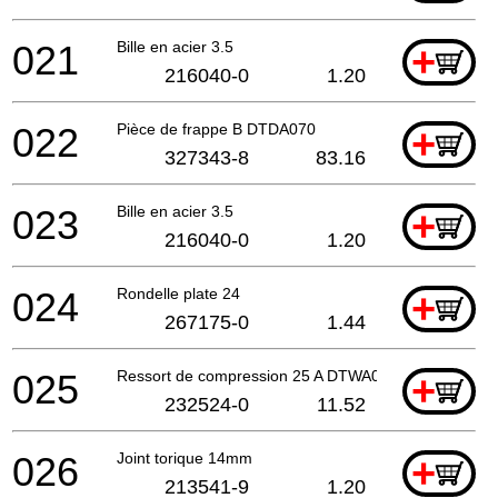
021
Bille en acier 3.5
+
216040-0
1.20
022
Pièce de frappe B DTDA070
+
327343-8
83.16
023
Bille en acier 3.5
+
216040-0
1.20
024
Rondelle plate 24
+
267175-0
1.44
025
Ressort de compression 25 A DTWA070
+
232524-0
11.52
026
Joint torique 14mm
+
213541-9
1.20