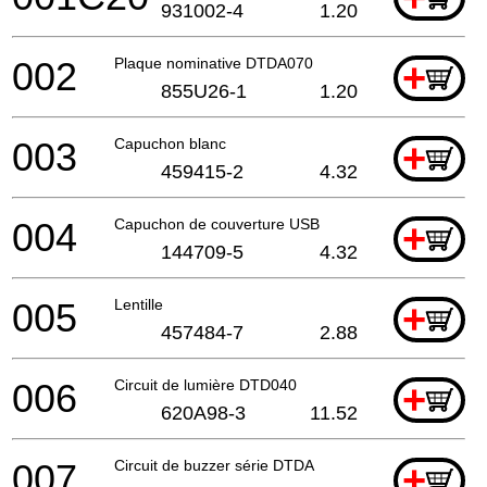
931002-4
1.20
002
Plaque nominative DTDA070
+
855U26-1
1.20
003
Capuchon blanc
+
459415-2
4.32
004
Capuchon de couverture USB
+
144709-5
4.32
005
Lentille
+
457484-7
2.88
006
Circuit de lumière DTD040
+
620A98-3
11.52
007
Circuit de buzzer série DTDA
+