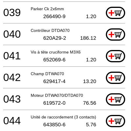
039
Parker Ck 2x6mm
+
266490-9
1.20
040
Contrôleur DTDA070
+
620A29-2
186.12
041
Vis à tête cruciforme M3X6
+
652069-6
1.20
042
Champ DTWA070
+
629417-4
13.20
043
Moteur DTWA070/DTDA070
+
619572-0
76.56
044
Unité de raccordement (3 contacts)
+
643850-6
5.76