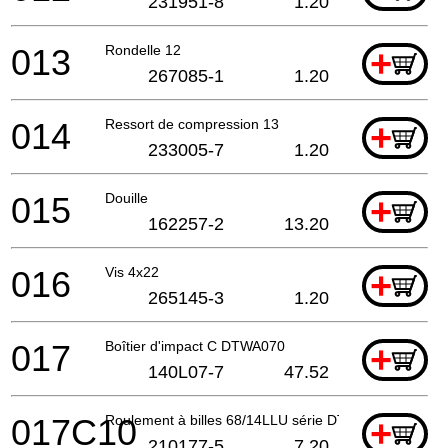
231951-8
1.20
013
Rondelle 12
+
267085-1
1.20
014
Ressort de compression 13
+
233005-7
1.20
015
Douille
+
162257-2
13.20
016
Vis 4x22
+
265145-3
1.20
017
Boîtier d'impact C DTWA070
+
140L07-7
47.52
017C10
Roulement à billes 68/14LLU série DTDA
+
210177-5
7.20