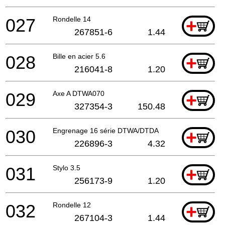
027
Rondelle 14
+
267851-6
1.44
028
Bille en acier 5.6
+
216041-8
1.20
029
Axe A DTWA070
+
327354-3
150.48
030
Engrenage 16 série DTWA/DTDA
+
226896-3
4.32
031
Stylo 3.5
+
256173-9
1.20
032
Rondelle 12
+
267104-3
1.44