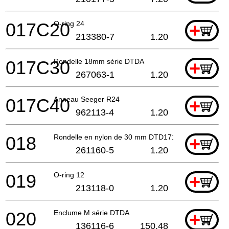
017C20
O-ring 24
+
213380-7
1.20
017C30
Rondelle 18mm série DTDA
+
267063-1
1.20
017C40
Anneau Seeger R24
+
962113-4
1.20
018
Rondelle en nylon de 30 mm DTD171
+
261160-5
1.20
019
O-ring 12
+
213118-0
1.20
020
Enclume M série DTDA
+
136116-6
150.48