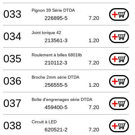
033
Pignon 39 Série DTDA
+
226895-5
7.20
034
Joint torique 42
+
213561-3
1.20
035
Roulement à billes 6801llb
+
210112-3
7.20
036
Broche 2mm série DTDA
+
256555-5
1.20
037
Boîte d'engrenages série DTDA
+
459400-5
7.20
038
Circuit à LED
+
620521-2
7.20