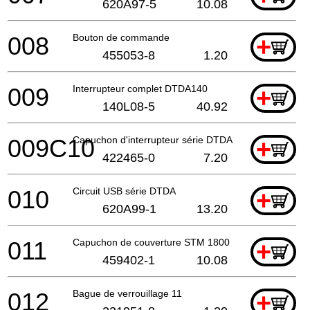
620A97-5
10.08
008
Bouton de commande
+
455053-8
1.20
009
Interrupteur complet DTDA140
+
140L08-5
40.92
009C10
Capuchon d'interrupteur série DTDA
+
422465-0
7.20
010
Circuit USB série DTDA
+
620A99-1
13.20
011
Capuchon de couverture STM 1800
+
459402-1
10.08
012
Bague de verrouillage 11
+