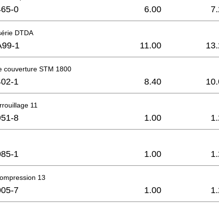
65-0
6.00
7
 série DTDA
A99-1
11.00
13.
 couverture STM 1800
02-1
8.40
10.
rouillage 11
51-8
1.00
1
85-1
1.00
1
compression 13
05-7
1.00
1