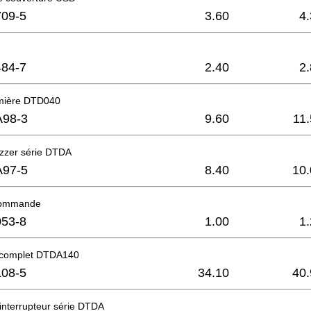
09-5
3.60
4
84-7
2.40
2
umière DTD040
A98-3
9.60
11
uzzer série DTDA
A97-5
8.40
10.
commande
53-8
1.00
1
r complet DTDA140
08-5
34.10
40.
interrupteur série DTDA