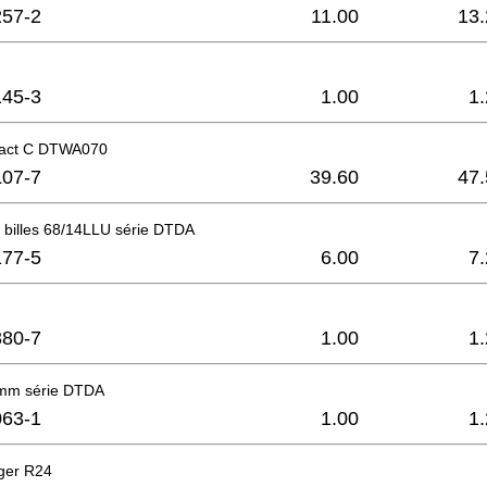
57-2
11.00
13.
45-3
1.00
1
mpact C DTWA070
07-7
39.60
47.
 billes 68/14LLU série DTDA
77-5
6.00
7
80-7
1.00
1
8mm série DTDA
63-1
1.00
1
ger R24