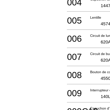
004
1447
005
Lentille
4574
006
Circuit de l
620
007
Circuit de b
620
008
Bouton de 
4550
009
Interrupteu
140L
Capuchon d'