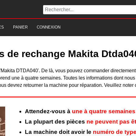
ES
PANIER
CONNEXION
es de rechange Makita Dtda04
 du 'Makita DTDA040'. De là, vous pouvez commander directement
rend une à quatre semaines. Toutes les informations dont nous
ous devrez retourner la machine pour réparation. Veuillez noter 
Attendez-vous à
une à quatre semaines
La plupart des pièces
ne peuvent pas êt
La machine doit avoir le
numéro de type