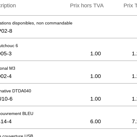
ription
Prix hors TVA
Prix ​
mations disponibles, non commandable
P02-8
utchouc 6
05-3
1.00
1
onal M3
02-4
1.00
1
native DTDA040
U10-6
1.00
1
couvrement BLEU
14-4
6.00
7
 couverture USB