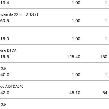
13-4
1.00
1
 nylon de 30 mm DTD171
60-5
1.00
1
18-0
1.00
1
série DTDA
16-6
125.40
150.
r 3.5
40-0
1.00
1
appe A DTDA040
42-0
45.10
54.
r 3.5