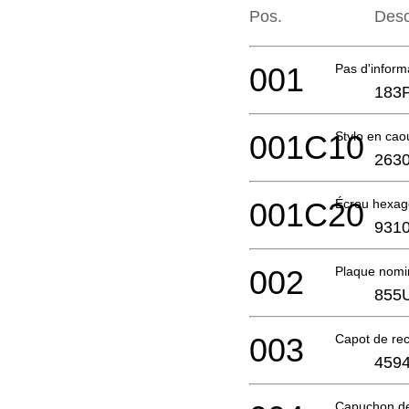
Pos.
Desc
001
Pas d'infor
183
001C10
Stylo en cao
2630
001C20
Écrou hexag
9310
002
Plaque nomi
855
003
Capot de re
4594
Capuchon de