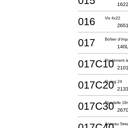
015
1622
016
Vis 4x22
2651
017
Boîtier d'i
140L
017C10
Roulement à
2101
017C20
O-ring 24
2133
017C30
Rondelle 1
2670
017C40
Anneau See