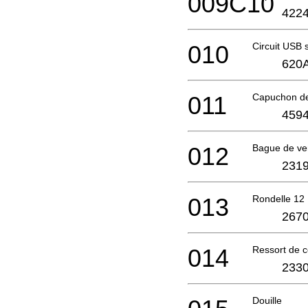
009C10
4224
010
Circuit USB
620
011
Capuchon de
4594
012
Bague de ver
2319
013
Rondelle 12
2670
014
Ressort de 
2330
Douille