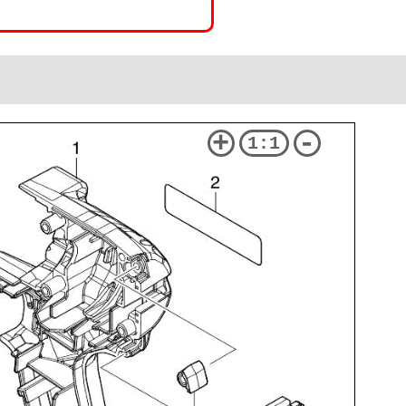
+
-
1:1