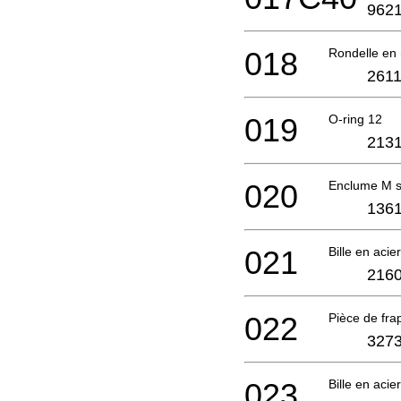
9621
018
Rondelle en
2611
019
O-ring 12
2131
020
Enclume M 
1361
021
Bille en acie
2160
022
Pièce de fr
3273
023
Bille en acie