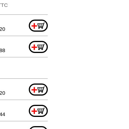
​TTC
+
.20
+
.88
+
.20
+
.44