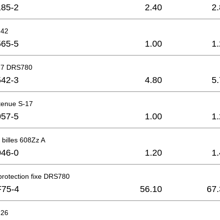
85-2
2.40
2
 42
65-5
1.00
1
37 DRS780
42-3
4.80
5
tenue S-17
57-5
1.00
1
billes 608Zz A
46-0
1.20
1
protection fixe DRS780
F75-4
56.10
67.
 26