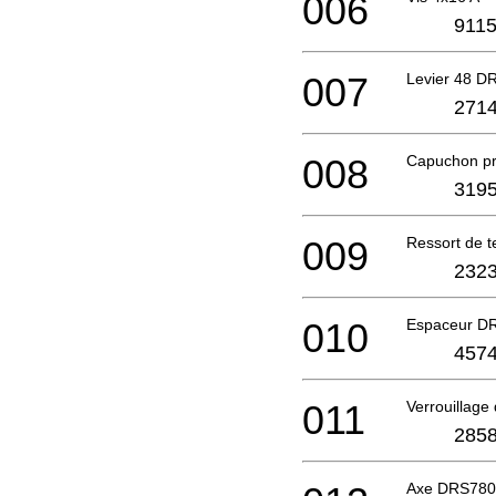
006
9115
007
Levier 48 D
2714
008
Capuchon pr
3195
009
Ressort de 
2323
010
Espaceur D
4574
011
Verrouillage
2858
Axe DRS780