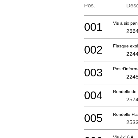
Pos.
Desc
001
Vis à six p
2664
002
Flasque ext
2244
003
Pas d'infor
2245
004
Rondelle de
2574
005
Rondelle Pl
2533
Vis 4x16 A