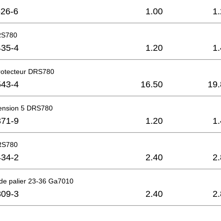
26-6
1.00
1
RS780
35-4
1.20
1
otecteur DRS780
43-4
16.50
19.
tension 5 DRS780
71-9
1.20
1
RS780
34-2
2.40
2
 de palier 23-36 Ga7010
09-3
2.40
2