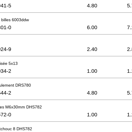
41-5
4.80
5
 billes 6003ddw
01-0
6.00
7
24-9
2.40
2
aisée 5x13
34-2
1.00
1
roulement DRS780
44-2
4.80
5
iques M6x30mm DHS782
72-0
1.00
1
tchouc 8 DHS782