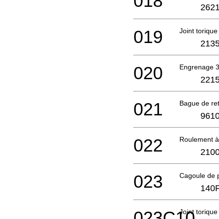
018
2621
019
Joint torique
2135
020
Engrenage 
2215
021
Bague de re
9610
022
Roulement à 
2100
023
Cagoule de 
140
023C10
Joint torique