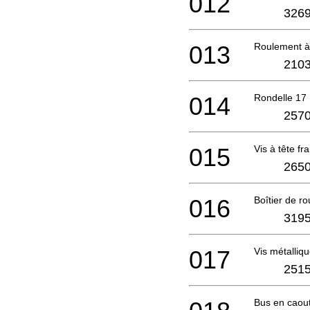
012
3269
013
Roulement à
2103
014
Rondelle 17
2570
015
Vis à tête fr
2650
016
Boîtier de 
3195
017
Vis métall
2515
Bus en caou