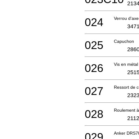
2134
024
Verrou d'ax
3471
025
Capuchon
2860
026
Vis en mét
2515
027
Ressort de 
2323
028
Roulement à
2112
029
Anker DRS7