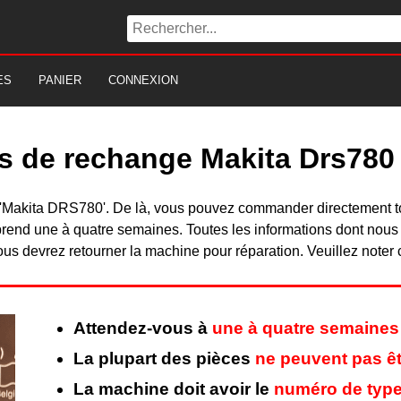
ES
PANIER
CONNEXION
es de rechange Makita Drs780
 du 'Makita DRS780'. De là, vous pouvez commander directement 
rend une à quatre semaines. Toutes les informations dont nous
ous devrez retourner la machine pour réparation. Veuillez noter 
Attendez-vous à
une à quatre semaines
La plupart des pièces
ne peuvent pas êt
La machine doit avoir le
numéro de type