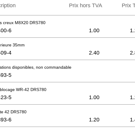
ription
Prix hors TVA
Prix ​
ans creux M8X20 DRS780
00-6
1.00
1
érieure 35mm
09-4
2.40
2
mations disponibles, non commandable
93-5
 blocage WR-42 DRS780
23-5
1.00
1
ate 42 DRS780
93-6
1.20
1