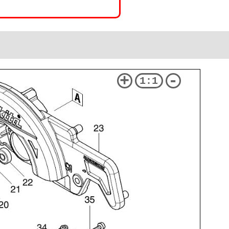
+
-
1:1