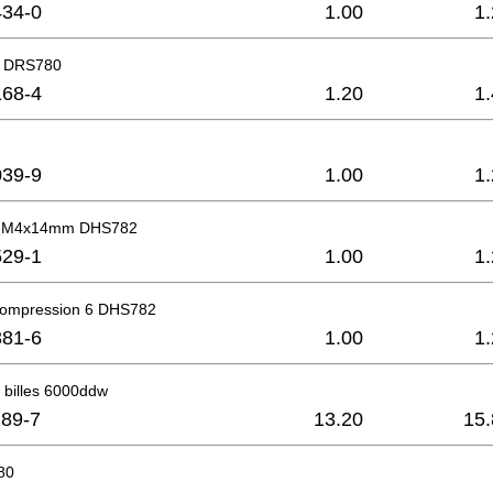
34-0
1.00
1
e DRS780
68-4
1.20
1
39-9
1.00
1
al M4x14mm DHS782
29-1
1.00
1
compression 6 DHS782
81-6
1.00
1
 billes 6000ddw
89-7
13.20
15.
80