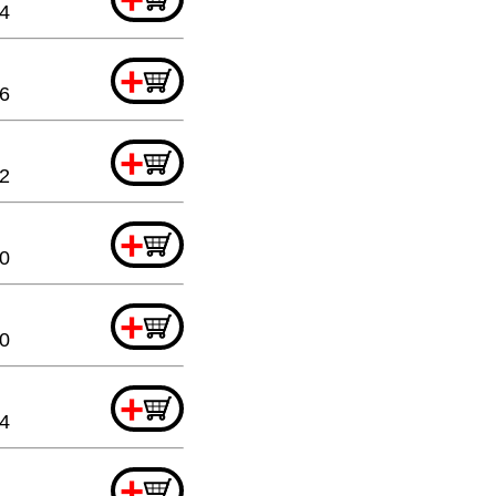
44
+
6
+
32
+
20
+
20
+
44
+