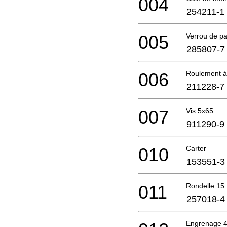
004
254211-1
005
Verrou de pa
285807-7
006
Roulement à 
211228-7
007
Vis 5x65
911290-9
010
Carter
153551-3
011
Rondelle 15
257018-4
Engrenage 