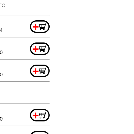
TTC
+
44
+
0
+
60
+
0