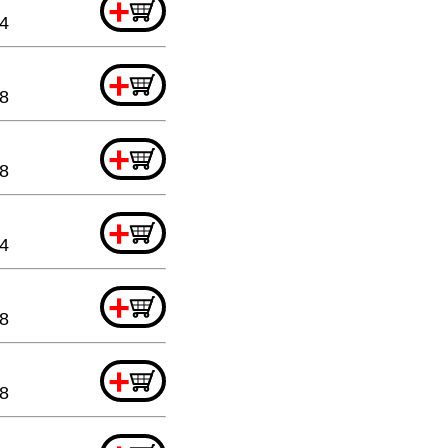
+
44
+
88
+
8
+
44
+
8
+
88