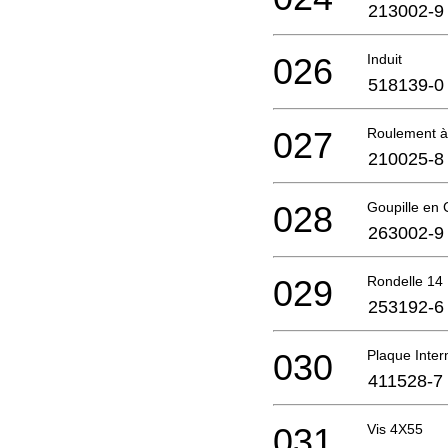
213002-9
026
Induit
518139-0
027
Roulement à 
210025-8
028
Goupille en
263002-9
029
Rondelle 14
253192-6
030
Plaque Inter
411528-7
031
Vis 4X55