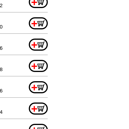
+
2
+
20
+
76
+
8
+
76
+
44