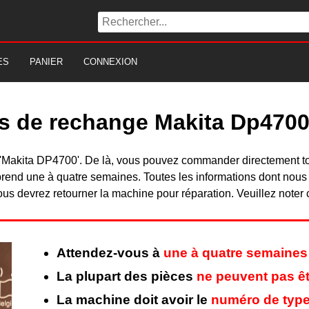
ES
PANIER
CONNEXION
es de rechange Makita Dp470
du 'Makita DP4700'. De là, vous pouvez commander directement 
rend une à quatre semaines. Toutes les informations dont nous
ous devrez retourner la machine pour réparation. Veuillez noter 
Attendez-vous à
une à quatre semaines
La plupart des pièces
ne peuvent pas êt
La machine doit avoir le
numéro de type