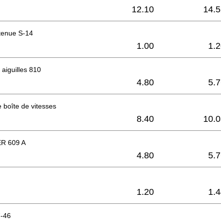
12.10
14.5
tenue S-14
1.00
1.
aiguilles 810
4.80
5.
 boîte de vitesses
8.40
10.0
R 609 A
4.80
5.
1.20
1.
-46