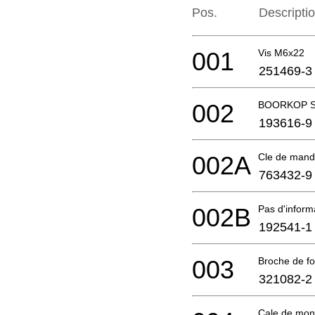
Pos.
Descripti
001
Vis M6x22
251469-3
002
BOORKOP S
193616-9
002A
Cle de mand
763432-9
002B
Pas d'infor
192541-1
003
Broche de f
321082-2
Cale de mon