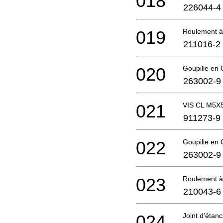
018
226044-4
019
Roulement à 
211016-2
020
Goupille en
263002-9
021
VIS CL M5X
911273-9
022
Goupille en
263002-9
023
Roulement à 
210043-6
024
Joint d'étanc