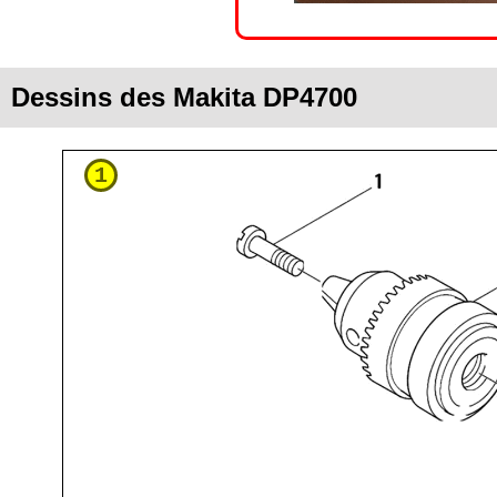
Dessins des Makita DP4700
1