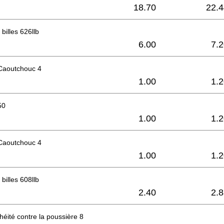
18.70
22.4
billes 626llb
6.00
7.
 Caoutchouc 4
1.00
1.
50
1.00
1.
 Caoutchouc 4
1.00
1.
billes 608llb
2.40
2.
héité contre la poussière 8