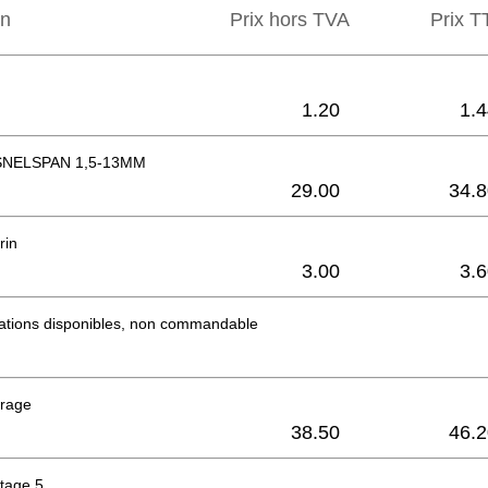
on
Prix hors TVA
Prix ​​
1.20
1.
NELSPAN 1,5-13MM
29.00
34.8
rin
3.00
3.
mations disponibles, non commandable
orage
38.50
46.2
tage 5