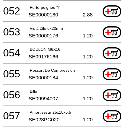
052
Porte-poignée "l"
+
SE00000180
2.88
053
Vis à tôle 6x20mm
+
SE00000176
1.20
054
BOULON M6X16
+
SE09176166
1.20
055
Ressort De Compression
+
SE00000184
1.20
056
Bille
+
SE09994007
1.20
057
Amortisseur 25x18x5.5
+
SE023PC020
1.20