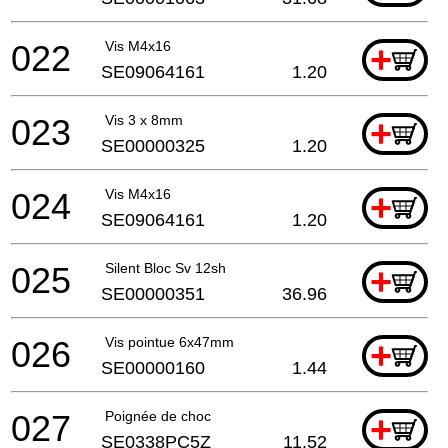
022
Vis M4x16
+
SE09064161
1.20
023
Vis 3 x 8mm
+
SE00000325
1.20
024
Vis M4x16
+
SE09064161
1.20
025
Silent Bloc Sv 12sh
+
SE00000351
36.96
026
Vis pointue 6x47mm
+
SE00000160
1.44
027
Poignée de choc
+
SE0338PC5Z
11.52