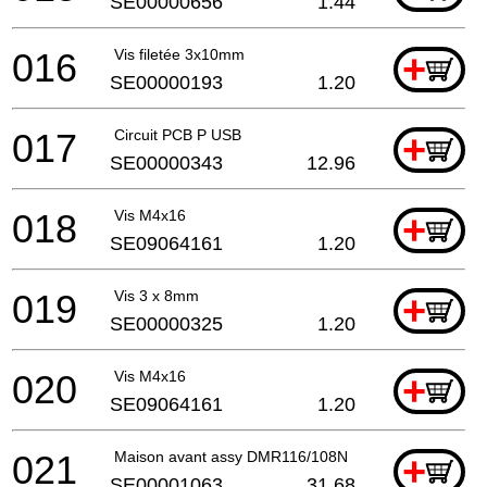
SE00000656
1.44
016
Vis filetée 3x10mm
+
SE00000193
1.20
017
Circuit PCB P USB
+
SE00000343
12.96
018
Vis M4x16
+
SE09064161
1.20
019
Vis 3 x 8mm
+
SE00000325
1.20
020
Vis M4x16
+
SE09064161
1.20
021
Maison avant assy DMR116/108N
+
SE00001063
31.68