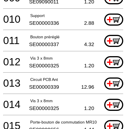
SE09090011
1.20
010
Support
+
SE00000336
2.88
011
Bouton préréglé
+
SE00000337
4.32
012
Vis 3 x 8mm
+
SE00000325
1.20
013
Circuit PCB Ant
+
SE00000339
12.96
014
Vis 3 x 8mm
+
SE00000325
1.20
015
Porte-bouton de commutation MR103 A
+