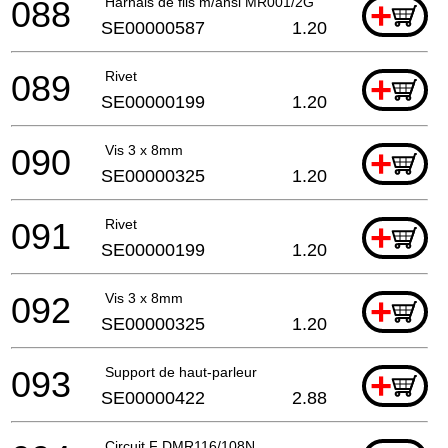
088
Harnais de fils m/ansl MR001/2G
+
SE00000587
1.20
089
Rivet
+
SE00000199
1.20
090
Vis 3 x 8mm
+
SE00000325
1.20
091
Rivet
+
SE00000199
1.20
092
Vis 3 x 8mm
+
SE00000325
1.20
093
Support de haut-parleur
+
SE00000422
2.88
Circuit F DMR116/108N