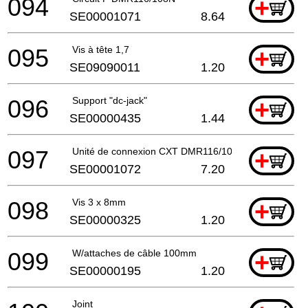
094
+
SE00001071
8.64
095
Vis à tête 1,7
+
SE09090011
1.20
096
Support "dc-jack"
+
SE00000435
1.44
097
Unité de connexion CXT DMR116/108N
+
SE00001072
7.20
098
Vis 3 x 8mm
+
SE00000325
1.20
099
W/attaches de câble 100mm
+
SE00000195
1.20
Joint