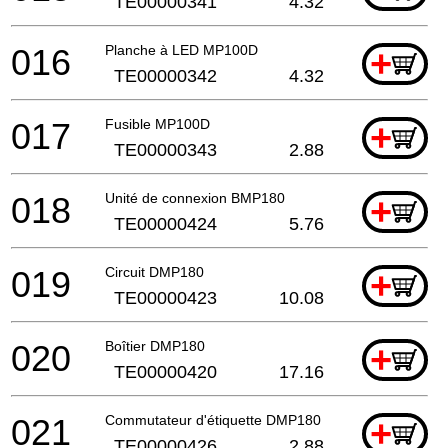
TE00000341
4.32
016
Planche à LED MP100D
+
TE00000342
4.32
017
Fusible MP100D
+
TE00000343
2.88
018
Unité de connexion BMP180
+
TE00000424
5.76
019
Circuit DMP180
+
TE00000423
10.08
020
Boîtier DMP180
+
TE00000420
17.16
021
Commutateur d'étiquette DMP180
+
TE00000426
2.88