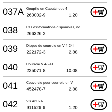
037A
Goupille en Caoutchouc 4
+
263002-9
1.20
038
Pas d'informations disponibles, non commandable
266326-2
039
Disque de courroie en V 4-24l
+
222172-3
2.88
040
Courroie V 4-241
+
225071-8
10.08
041
Couvercle pour courroie en V
+
452478-7
2.88
042
Vis 4x16 A
+
911526-6
1.20