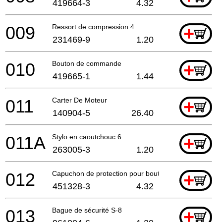
419664-3
4.32
009
Ressort de compression 4
+
231469-9
1.20
010
Bouton de commande
+
419665-1
1.44
011
Carter De Moteur
+
140904-5
26.40
011A
Stylo en caoutchouc 6
+
263005-3
1.20
012
Capuchon de protection pour bouton Kp0800
+
451328-3
4.32
013
Bague de sécurité S-8
+