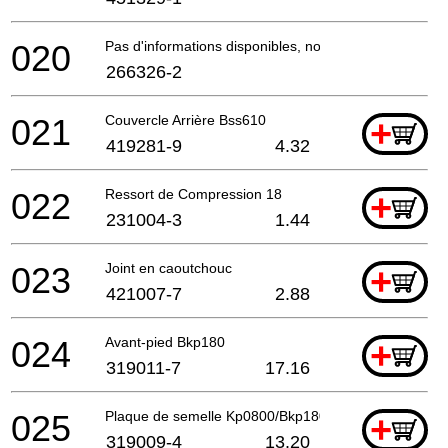
020
Pas d'informations disponibles, non commandable
266326-2
021
Couvercle Arrière Bss610
+
419281-9
4.32
022
Ressort de Compression 18
+
231004-3
1.44
023
Joint en caoutchouc
+
421007-7
2.88
024
Avant-pied Bkp180
+
319011-7
17.16
025
Plaque de semelle Kp0800/Bkp180 A
+
319009-4
13.20