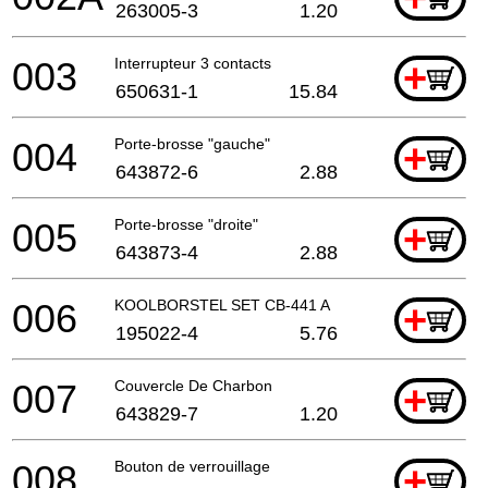
263005-3
1.20
003
Interrupteur 3 contacts
+
650631-1
15.84
004
Porte-brosse "gauche"
+
643872-6
2.88
005
Porte-brosse "droite"
+
643873-4
2.88
006
KOOLBORSTEL SET CB-441 A
+
195022-4
5.76
007
Couvercle De Charbon
+
643829-7
1.20
008
Bouton de verrouillage
+