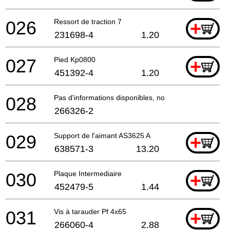
026
Ressort de traction 7
+
231698-4
1.20
027
Pied Kp0800
+
451392-4
1.20
028
Pas d'informations disponibles, non commandable
266326-2
029
Support de l'aimant AS3625 A
+
638571-3
13.20
030
Plaque Intermediaire
+
452479-5
1.44
031
Vis à tarauder Pf 4x65
+
266060-4
2.88