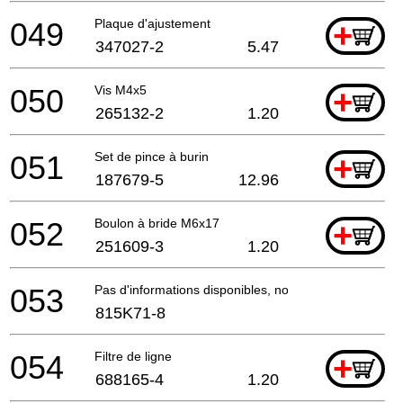
049
Plaque d'ajustement
+
347027-2
5.47
050
Vis M4x5
+
265132-2
1.20
051
Set de pince à burin
+
187679-5
12.96
052
Boulon à bride M6x17
+
251609-3
1.20
053
Pas d'informations disponibles, non commandable
815K71-8
054
Filtre de ligne
+
688165-4
1.20