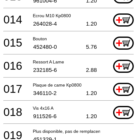
961004-6
1.20
014
Ecrou M10 Kp0800
+
264028-4
1.20
015
Bouton
+
452480-0
5.76
016
Ressort A Lame
+
232185-6
2.88
017
Plaque de came Kp0800
+
346110-2
1.20
018
Vis 4x16 A
+
911526-6
1.20
019
Plus disponible, pas de remplacement
451329-1