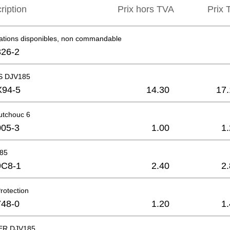
ription
Prix hors TVA
Prix ​
mations disponibles, non commandable
26-2
 DJV185
X94-5
14.30
17.
utchouc 6
05-3
1.00
1
85
9C8-1
2.40
2
rotection
48-0
1.20
1
R DJV185