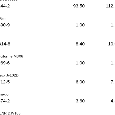
44-2
93.50
112.
2x6mm
90-9
1.00
1
B14-8
8.40
10.
ruciforme M3X6
69-6
1.00
1
neux Jv102D
12-5
6.00
7
nnexion
74-2
3.60
4
ENR DJV185