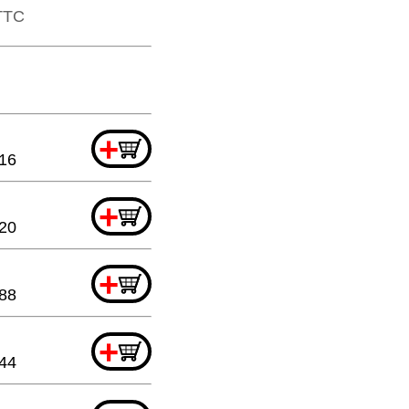
​TTC
+
16
+
.20
+
.88
+
.44