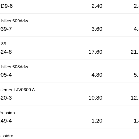
9D9-6
2.40
2
 billes 609ddw
39-7
3.60
4
185
24-8
17.60
21.
 billes 608ddw
05-4
4.80
5
oulement JV0600 A
20-3
10.80
12.
Pression
49-4
1.20
1
ussière