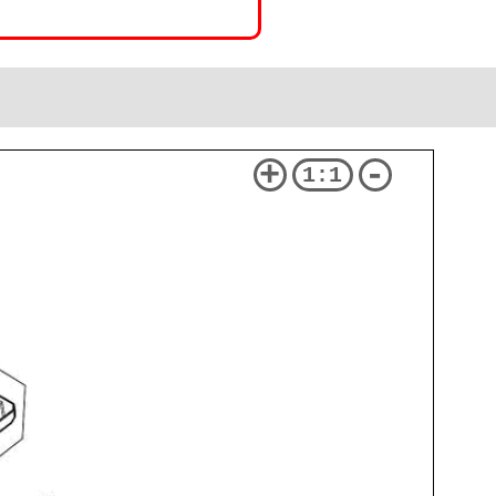
+
-
1:1