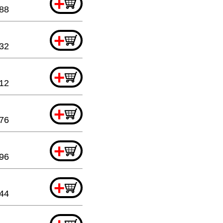
+
.88
+
.32
+
12
+
.76
+
96
+
.44