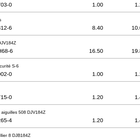
03-0
1.00
1
s
12-6
8.40
10.
DJV184Z
H68-6
16.50
19.
urité S-6
02-0
1.00
1
15-0
1.20
1
 aiguilles 508 DJV184Z
65-4
1.20
1
ollier 8 DJB184Z