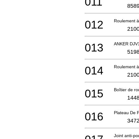
011
858
012
Roulement à
2100
013
ANKER DJV
5198
014
Roulement à
2100
015
Boîtier de r
1448
016
Plateau De 
3472
Joint anti-po