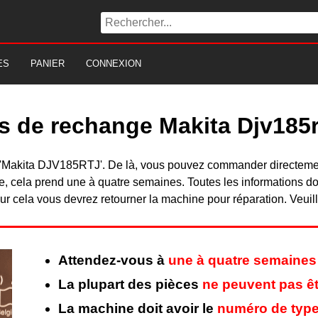
ES
PANIER
CONNEXION
s de rechange Makita Djv185r
 du 'Makita DJV185RTJ'. De là, vous pouvez commander directem
, cela prend une à quatre semaines. Toutes les informations do
r cela vous devrez retourner la machine pour réparation. Veuill
Attendez-vous à
une à quatre semaines
La plupart des pièces
ne peuvent pas êt
La machine doit avoir le
numéro de type