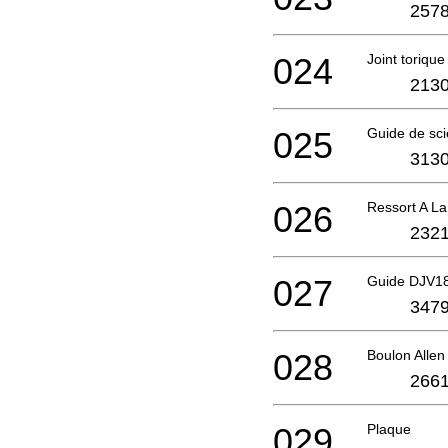
2578
024
Joint torique
2130
025
Guide de sci
3130
026
Ressort A L
2321
027
Guide DJV1
3479
028
Boulon Alle
2661
029
Plaque