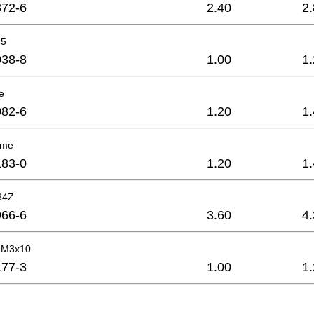
72-6
2.40
2
 5
38-8
1.00
1
e
82-6
1.20
1
ame
83-0
1.20
1
84Z
66-6
3.60
4
n M3x10
77-3
1.00
1