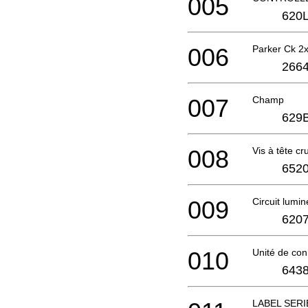
005
620L
006
Parker Ck 
2664
007
Champ
629
008
Vis à tête c
6520
009
Circuit lumi
6207
010
Unité de co
6438
LABEL SERI