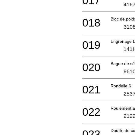
017
4167
018
Bloc de poid
3108
019
Engrenage 
141
020
Bague de séc
9610
021
Rondelle 6
2537
022
Roulement à
2122
023
Douille de c