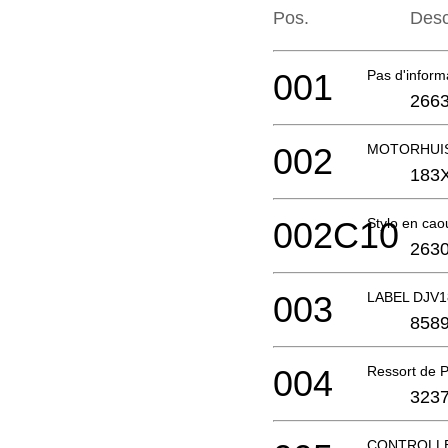
Pos.
Desc
001
Pas d'infor
2663
002
MOTORHUIS
183
002C10
Stylo en cao
2630
003
LABEL DJV1
858
004
Ressort de P
3237
CONTROLLE