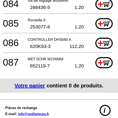
084
Vis de réglage M5x8mm
+
266436-5
1.20
085
Rondelle 6
+
253077-6
1.20
086
CONTROLLER DHS680 A
+
620K93-3
112.20
087
MET.SCHR M2X6MM
+
652119-7
1.20
Votre panier
contient
0
de produits.
Pièces de rechange
i
E-mail:
info@outilpieces.fr