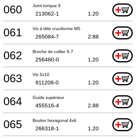
060
Joint torique 9
+
213062-1
1.20
061
Vis à tête cruciforme M5
+
265084-7
2.88
062
Broche de collier 6-7
+
256480-0
1.20
063
Vis 5x10
+
911208-0
1.20
064
Guide supérieur
+
455516-4
2.88
065
Boulon hexagonal 4x6
+
266318-1
1.20