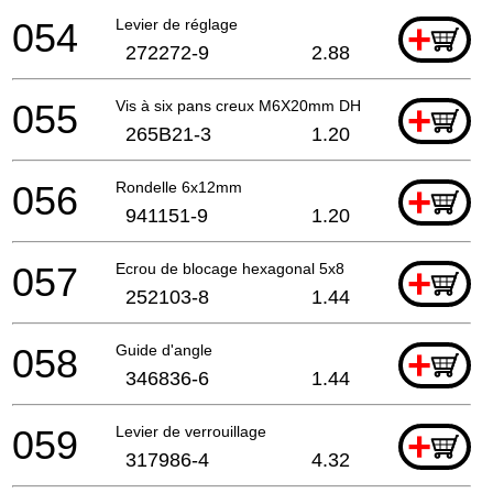
054
Levier de réglage
+
272272-9
2.88
055
Vis à six pans creux M6X20mm DHS660 A
+
265B21-3
1.20
056
Rondelle 6x12mm
+
941151-9
1.20
057
Ecrou de blocage hexagonal 5x8
+
252103-8
1.44
058
Guide d'angle
+
346836-6
1.44
059
Levier de verrouillage
+
317986-4
4.32