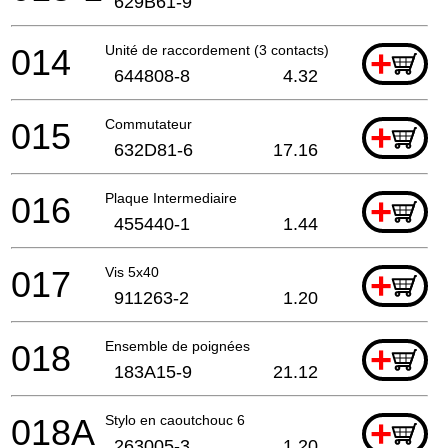
629B61-9
014
Unité de raccordement (3 contacts)
+
644808-8
4.32
015
Commutateur
+
632D81-6
17.16
016
Plaque Intermediaire
+
455440-1
1.44
017
Vis 5x40
+
911263-2
1.20
018
Ensemble de poignées
+
183A15-9
21.12
018A
Stylo en caoutchouc 6
+
263005-3
1.20