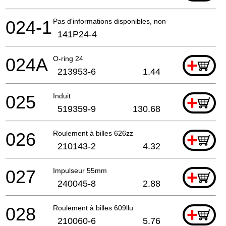
024-1
Pas d'informations disponibles, non commandable
141P24-4
024A
O-ring 24
+
213953-6
1.44
025
Induit
+
519359-9
130.68
026
Roulement à billes 626zz
+
210143-2
4.32
027
Impulseur 55mm
+
240045-8
2.88
028
Roulement à billes 609llu
+
210060-6
5.76