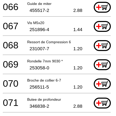
066
Guide de miter
+
455517-2
2.88
067
Vis M5x20
+
251896-4
1.44
068
Ressort de Compression 6
+
231007-7
1.20
069
Rondelle 7mm 9030 *
+
253058-0
1.20
070
Broche de collier 6-7
+
256511-5
1.20
071
Butee de profondeur
+
346838-2
2.88