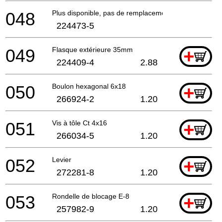
048
Plus disponible, pas de remplacement
224473-5
049
Flasque extérieure 35mm
+
224409-4
2.88
050
Boulon hexagonal 6x18
+
266924-2
1.20
051
Vis à tôle Ct 4x16
+
266034-5
1.20
052
Levier
+
272281-8
1.20
053
Rondelle de blocage E-8
+
257982-9
1.20