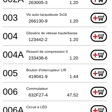
263005-3
1.20
003
Vis auto-taraudeuse 3x16
+
266130-9
1.20
004
Glissière de vitesse haute/basse
+
123442-2
1.20
004A
Ressort de compression 4
+
233438-6
1.20
005
Bouton d'interrupteur L/R
+
419041-9
1.44
006
Commutateur
+
632F27-4
47.52
006A
Circuit à LED
+