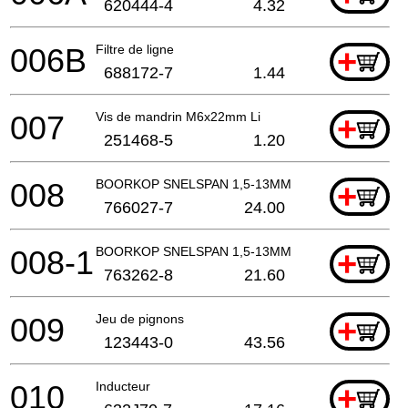
620444-4
4.32
006B
Filtre de ligne
+
688172-7
1.44
007
Vis de mandrin M6x22mm Li
+
251468-5
1.20
008
BOORKOP SNELSPAN 1,5-13MM
+
766027-7
24.00
008-1
BOORKOP SNELSPAN 1,5-13MM
+
763262-8
21.60
009
Jeu de pignons
+
123443-0
43.56
010
Inducteur
+