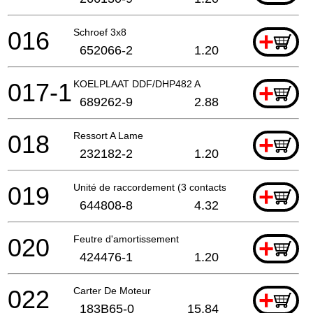
016
Schroef 3x8
+
652066-2
1.20
017-1
KOELPLAAT DDF/DHP482 A
+
689262-9
2.88
018
Ressort A Lame
+
232182-2
1.20
019
Unité de raccordement (3 contacts)
+
644808-8
4.32
020
Feutre d'amortissement
+
424476-1
1.20
022
Carter De Moteur
+
183B65-0
15.84