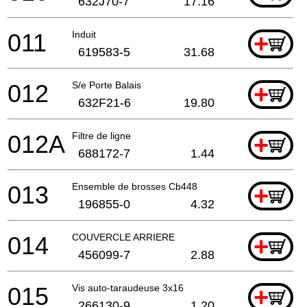
632J70-7
17.16
011
Induit
+
619583-5
31.68
012
S/e Porte Balais
+
632F21-6
19.80
012A
Filtre de ligne
+
688172-7
1.44
013
Ensemble de brosses Cb448
+
196855-0
4.32
014
COUVERCLE ARRIERE
+
456099-7
2.88
015
Vis auto-taraudeuse 3x16
+
266130-9
1.20