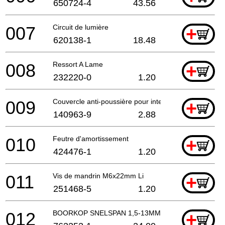
650724-4
43.56
007
Circuit de lumière
+
620138-1
18.48
008
Ressort A Lame
+
232220-0
1.20
009
Couvercle anti-poussière pour interrupteur
+
140963-9
2.88
010
Feutre d'amortissement
+
424476-1
1.20
011
Vis de mandrin M6x22mm Li
+
251468-5
1.20
012
BOORKOP SNELSPAN 1,5-13MM
+