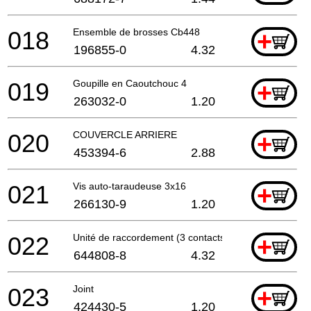
018
Ensemble de brosses Cb448
+
196855-0
4.32
019
Goupille en Caoutchouc 4
+
263032-0
1.20
020
COUVERCLE ARRIERE
+
453394-6
2.88
021
Vis auto-taraudeuse 3x16
+
266130-9
1.20
022
Unité de raccordement (3 contacts)
+
644808-8
4.32
023
Joint
+
424430-5
1.20