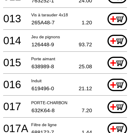
763252-1
24.00
013
Vis à tarauder 4x18
+
265A48-7
1.20
014
Jeu de pignons
+
126448-9
93.72
015
Porte aimant
+
638989-8
25.08
016
Induit
+
619496-0
21.12
017
PORTE-CHARBON
+
632K64-8
7.20
017A
Filtre de ligne
+
688172-7
1.44