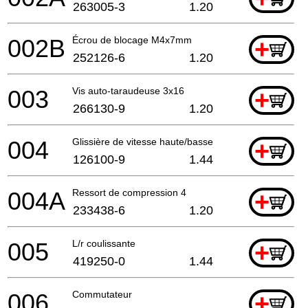
263005-3
1.20
002B
Écrou de blocage M4x7mm
+
252126-6
1.20
003
Vis auto-taraudeuse 3x16
+
266130-9
1.20
004
Glissière de vitesse haute/basse
+
126100-9
1.44
004A
Ressort de compression 4
+
233438-6
1.20
005
L/r coulissante
+
419250-0
1.44
006
Commutateur
+