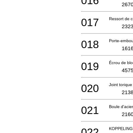
016
2670
017
Ressort de 
2323
018
Porte-embou
1616
019
Écrou de bl
4575
020
Joint torique
2138
021
Boule d'acie
2160
022
KOPPELING