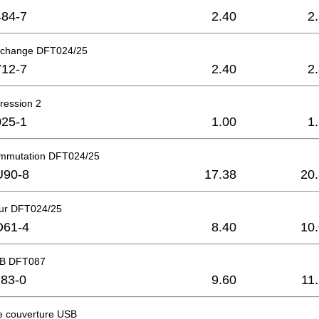
84-7
2.40
2
echange DFT024/25
12-7
2.40
2
ression 2
25-1
1.00
1
ommutation DFT024/25
U90-8
17.38
20
eur DFT024/25
D61-4
8.40
10
B DFT087
83-0
9.60
11
 couverture USB