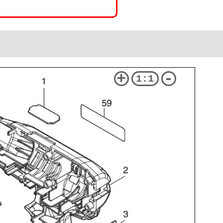
+
-
1:1