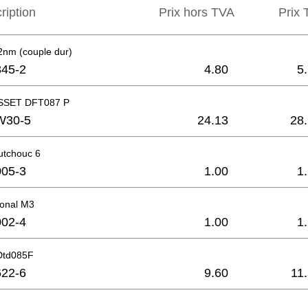
ription
Prix hors TVA
Prix ​
2nm (couple dur)
45-2
4.80
5
SET DFT087 P
W30-5
24.13
28
utchouc 6
05-3
1.00
1
onal M3
02-4
1.00
1
 Dtd085F
22-6
9.60
11