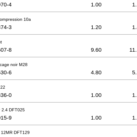
70-4
1.00
1
compression 10a
74-3
1.20
1
t
07-8
9.60
11
ocage noir M28
30-6
4.80
5
 22
36-0
1.00
1
r 2.4 DFT025
15-9
1.00
1
 12MR DFT129