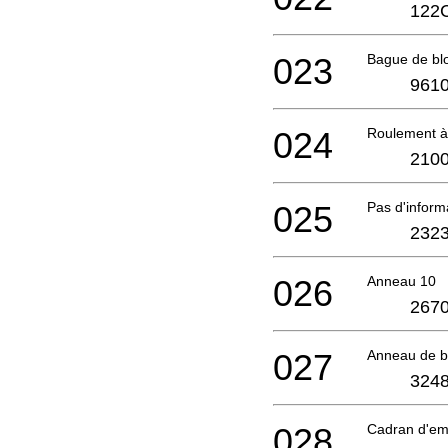
122
023
Bague de bl
9610
024
Roulement à 
2100
025
Pas d'infor
2323
026
Anneau 10
2670
027
Anneau de 
3248
028
Cadran d'e