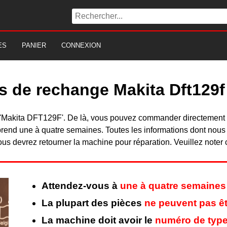
ES
PANIER
CONNEXION
s de rechange Makita Dft129f
 du 'Makita DFT129F'. De là, vous pouvez commander directement
rend une à quatre semaines. Toutes les informations dont nous
ous devrez retourner la machine pour réparation. Veuillez noter 
Attendez-vous à
une à quatre semaines
La plupart des pièces
ne peuvent pas êt
La machine doit avoir le
numéro de type