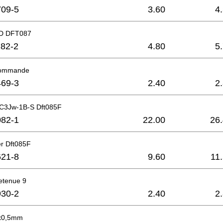
09-5
3.60
4
D DFT087
82-2
4.80
5
commande
69-3
2.40
2
r C3Jw-1B-S Dft085F
82-1
22.00
26
er Dft085F
21-8
9.60
11
etenue 9
30-2
2.40
2
0x0,5mm