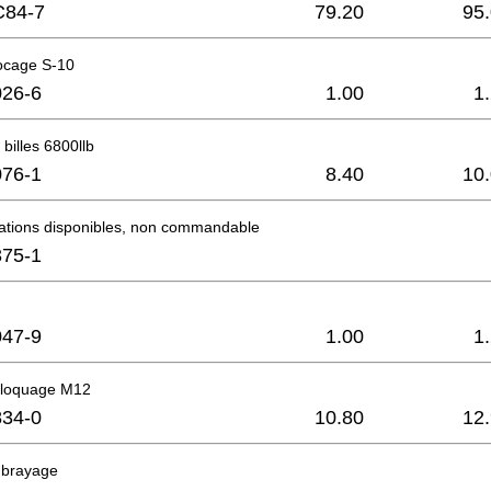
C84-7
79.20
95
ocage S-10
26-6
1.00
1
billes 6800llb
76-1
8.40
10
mations disponibles, non commandable
75-1
47-9
1.00
1
bloquage M12
34-0
10.80
12
mbrayage