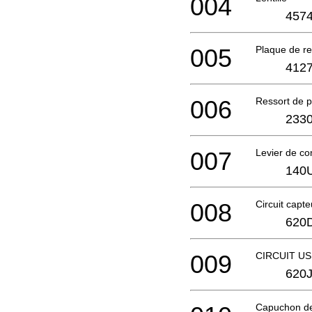
004
4574
005
Plaque de r
4127
006
Ressort de p
2330
007
Levier de c
140
008
Circuit capt
620
009
CIRCUIT US
620J
Capuchon de