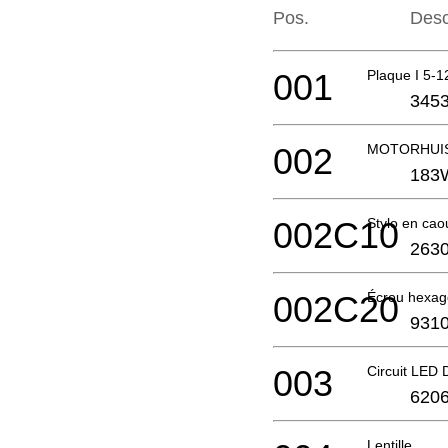
Pos.
Desc
001
Plaque I 5-1
3453
002
MOTORHUIS
183
002C10
Stylo en cao
2630
002C20
Écrou hexag
9310
003
Circuit LED
6206
Lentille