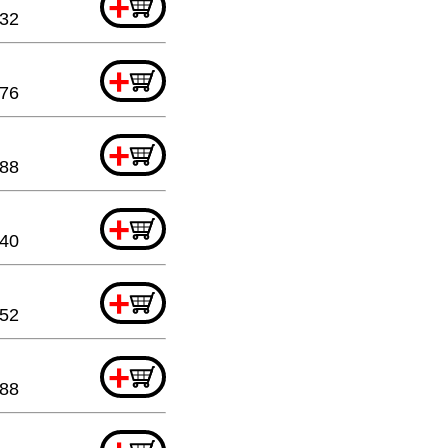
+
.32
+
.76
+
.88
+
.40
+
.52
+
.88