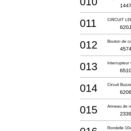
010
1447
011
CIRCUIT LE
620J
012
Bouton de 
4574
013
Interrupteu
6510
014
Circuit Buzz
6206
015
Anneau de r
2339
Rondelle 1