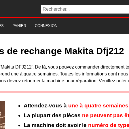
ES
PANIER
CONNEXION
s de rechange Makita Dfj212
du 'Makita DFJ212'. De là, vous pouvez commander directement 
rend une à quatre semaines. Toutes les informations dont nous
ous devrez retourner la machine pour réparation. Veuillez noter 
Attendez-vous à
une à quatre semaines
La plupart des pièces
ne peuvent pas êt
La machine doit avoir le
numéro de type