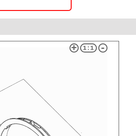
+
-
1:1