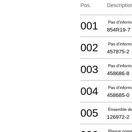
Pos.
Descriptio
001
Pas d'infor
854R19-7
002
Pas d'infor
457875-2
003
Pas d'infor
458686-8
004
Pas d'infor
458685-0
005
Ensemble de 
126972-2
Plaque nomi