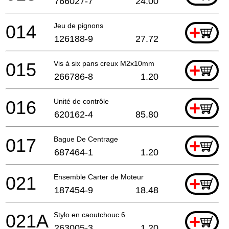
766027-7
24.00
014
Jeu de pignons
+
126188-9
27.72
015
Vis à six pans creux M2x10mm
+
266786-8
1.20
016
Unité de contrôle
+
620162-4
85.80
017
Bague De Centrage
+
687464-1
1.20
021
Ensemble Carter de Moteur
+
187454-9
18.48
021A
Stylo en caoutchouc 6
+
263005-3
1.20