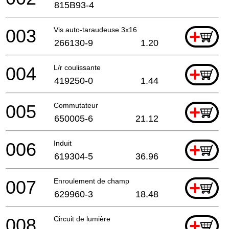
815B93-4
003
Vis auto-taraudeuse 3x16
+
266130-9
1.20
004
L/r coulissante
+
419250-0
1.44
005
Commutateur
+
650005-6
21.12
006
Induit
+
619304-5
36.96
007
Enroulement de champ
+
629960-3
18.48
008
Circuit de lumière
+