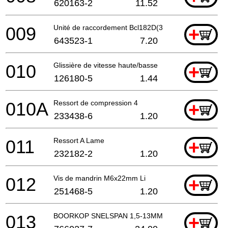
620163-2
11.52
009
Unité de raccordement Bcl182D(3 Cont) A
+
643523-1
7.20
010
Glissière de vitesse haute/basse
+
126180-5
1.44
010A
Ressort de compression 4
+
233438-6
1.20
011
Ressort A Lame
+
232182-2
1.20
012
Vis de mandrin M6x22mm Li
+
251468-5
1.20
013
BOORKOP SNELSPAN 1,5-13MM
+