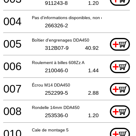
911243-8
1.20
004
Pas d'informations disponibles, non commandable
266326-2
005
Boîtier d'engrenages DDA450
+
312B07-9
40.92
006
Roulement à billes 608Zz A
+
210046-0
1.44
007
Écrou M14 DDA450
+
252299-5
2.88
008
Rondelle 14mm DDA450
+
253536-0
1.20
010
Cale de montage 5
+