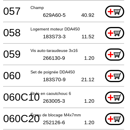
057
Champ
+
629A60-5
40.92
058
Logement moteur DDA450
+
183S73-3
11.52
059
Vis auto-taraudeuse 3x16
+
266130-9
1.20
060
Set de poignée DDA450
+
183S70-9
21.12
060C10
Stylo en caoutchouc 6
+
263005-3
1.20
060C20
Écrou de blocage M4x7mm
+
252126-6
1.20