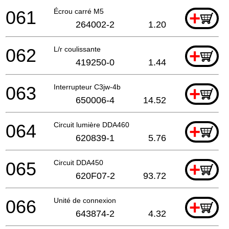
061
Écrou carré M5
+
264002-2
1.20
062
L/r coulissante
+
419250-0
1.44
063
Interrupteur C3jw-4b
+
650006-4
14.52
064
Circuit lumière DDA460
+
620839-1
5.76
065
Circuit DDA450
+
620F07-2
93.72
066
Unité de connexion
+
643874-2
4.32