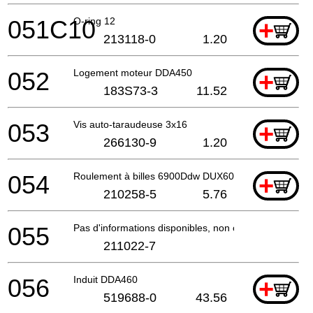
051C10
O-ring 12
+
213118-0
1.20
052
Logement moteur DDA450
+
183S73-3
11.52
053
Vis auto-taraudeuse 3x16
+
266130-9
1.20
054
Roulement à billes 6900Ddw DUX60 A
+
210258-5
5.76
055
Pas d'informations disponibles, non commandable
211022-7
056
Induit DDA460
+
519688-0
43.56