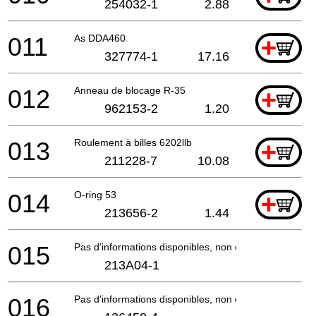
254032-1
2.88
011
As DDA460
+
327774-1
17.16
012
Anneau de blocage R-35
+
962153-2
1.20
013
Roulement à billes 6202llb
+
211228-7
10.08
014
O-ring 53
+
213656-2
1.44
015
Pas d'informations disponibles, non commandable
213A04-1
016
Pas d'informations disponibles, non commandable