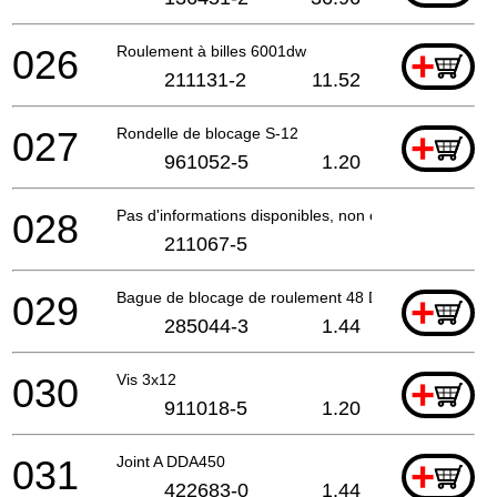
026
Roulement à billes 6001dw
+
211131-2
11.52
027
Rondelle de blocage S-12
+
961052-5
1.20
028
Pas d'informations disponibles, non commandable
211067-5
029
Bague de blocage de roulement 48 DDA450
+
285044-3
1.44
030
Vis 3x12
+
911018-5
1.20
031
Joint A DDA450
+
422683-0
1.44