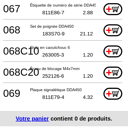
067
Étiquette de numéro de série DDA450
+
811E86-7
2.88
068
Set de poignée DDA450
+
183S70-9
21.12
068C10
Stylo en caoutchouc 6
+
263005-3
1.20
068C20
Écrou de blocage M4x7mm
+
252126-6
1.20
069
Plaque signalétique DDA450
+
811E79-4
4.32
Votre panier
contient
0
de produits.