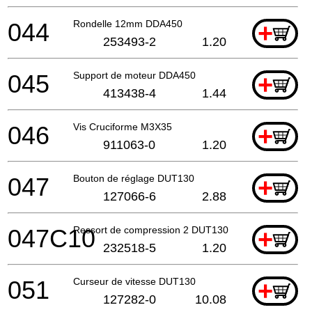
044
Rondelle 12mm DDA450
+
253493-2
1.20
045
Support de moteur DDA450
+
413438-4
1.44
046
Vis Cruciforme M3X35
+
911063-0
1.20
047
Bouton de réglage DUT130
+
127066-6
2.88
047C10
Ressort de compression 2 DUT130
+
232518-5
1.20
051
Curseur de vitesse DUT130
+
127282-0
10.08