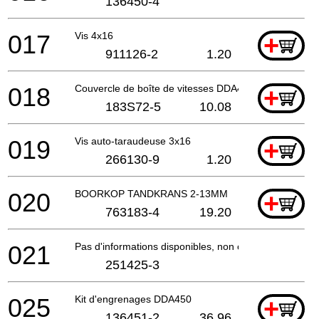
136450-4
017
Vis 4x16
+
911126-2
1.20
018
Couvercle de boîte de vitesses DDA450
+
183S72-5
10.08
019
Vis auto-taraudeuse 3x16
+
266130-9
1.20
020
BOORKOP TANDKRANS 2-13MM
+
763183-4
19.20
021
Pas d'informations disponibles, non commandable
251425-3
025
Kit d'engrenages DDA450
+
136451-2
36.96