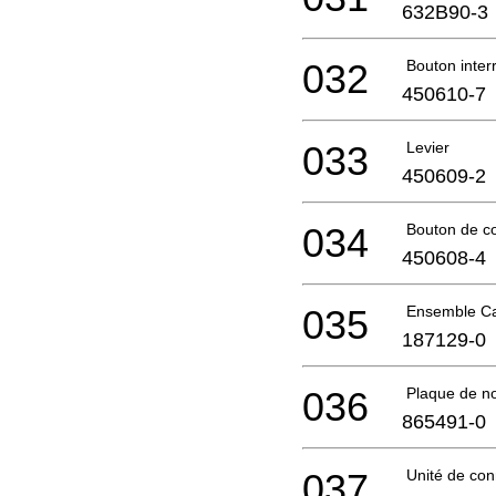
632B90-3
032
Bouton interr
450610-7
033
Levier
450609-2
034
Bouton de 
450608-4
035
Ensemble Ca
187129-0
036
Plaque de n
865491-0
037
Unité de con