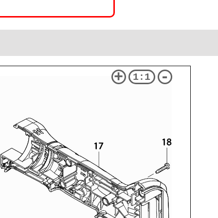
+
-
1:1