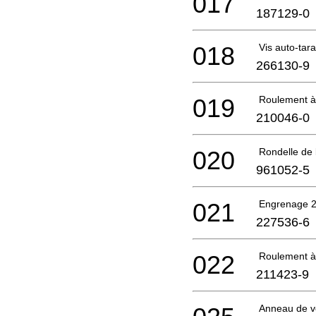
017
187129-0
018
Vis auto-ta
266130-9
019
Roulement à 
210046-0
020
Rondelle de
961052-5
021
Engrenage 
227536-6
022
Roulement à
211423-9
Anneau de ve