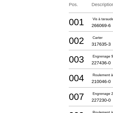
Pos.
Descriptio
001
Vis à taraud
266069-6
002
Carter
317635-3
003
Engrenage 
227436-0
004
Roulement à 
210046-0
007
Engrenage 
227230-0
Roulement à 