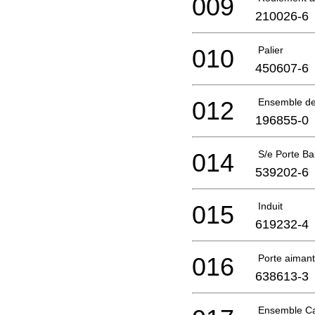
009
210026-6
010
Palier
450607-6
012
Ensemble de
196855-0
014
S/e Porte Ba
539202-6
015
Induit
619232-4
016
Porte aimant
638613-3
Ensemble Ca