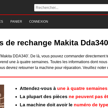
ES
PANIER
CONNEXION
es de rechange Makita Dda34
 du 'Makita DDA340'. De là, vous pouvez commander directement 
rend une à quatre semaines. Toutes les informations dont nous
ous devrez retourner la machine pour réparation. Veuillez noter 
Attendez-vous à
une à quatre semaines
La plupart des pièces
ne peuvent pas êt
La machine doit avoir le
numéro de type