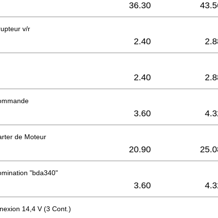
36.30
43.5
upteur v/r
2.40
2.8
2.40
2.8
commande
3.60
4.3
rter de Moteur
20.90
25.0
omination "bda340"
3.60
4.3
nexion 14,4 V (3 Cont.)