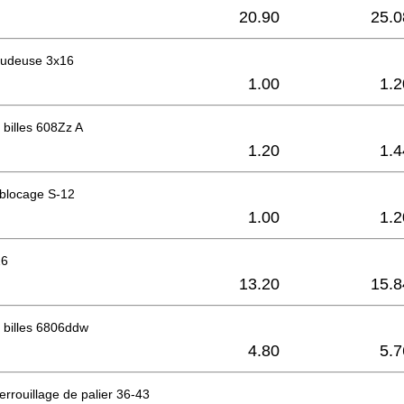
20.90
25.0
raudeuse 3x16
1.00
1.2
billes 608Zz A
1.20
1.4
 blocage S-12
1.00
1.2
26
13.20
15.8
 billes 6806ddw
4.80
5.7
rrouillage de palier 36-43