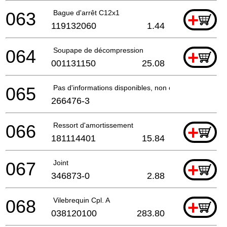
063
Bague d'arrêt C12x1
+
119132060
1.44
064
Soupape de décompression
+
001131150
25.08
065
Pas d'informations disponibles, non commandable
266476-3
066
Ressort d'amortissement
+
181114401
15.84
067
Joint
+
346873-0
2.88
068
Vilebrequin Cpl. A
+
038120100
283.80