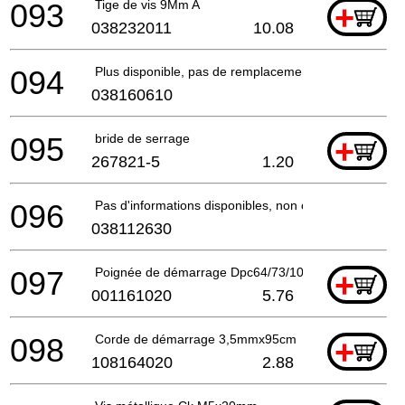
093
Tige de vis 9Mm A
+
038232011
10.08
094
Plus disponible, pas de remplacement
038160610
095
bride de serrage
+
267821-5
1.20
096
Pas d'informations disponibles, non commandable
038112630
097
Poignée de démarrage Dpc64/73/10/11 A
+
001161020
5.76
098
Corde de démarrage 3,5mmx95cm
+
108164020
2.88