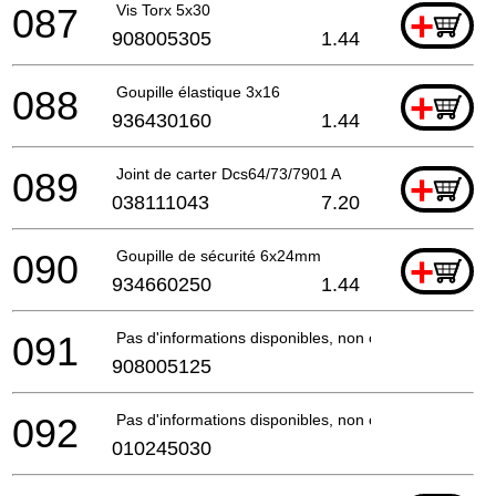
087
Vis Torx 5x30
+
908005305
1.44
088
Goupille élastique 3x16
+
936430160
1.44
089
Joint de carter Dcs64/73/7901 A
+
038111043
7.20
090
Goupille de sécurité 6x24mm
+
934660250
1.44
091
Pas d'informations disponibles, non commandable
908005125
092
Pas d'informations disponibles, non commandable
010245030