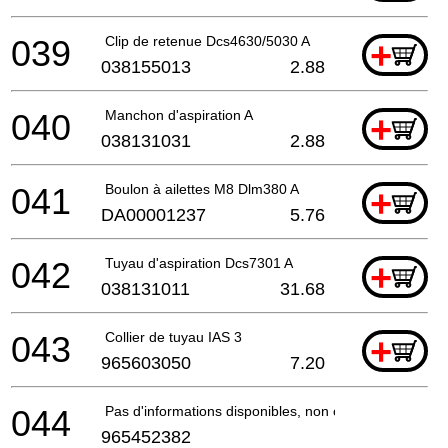
039
Clip de retenue Dcs4630/5030 A
+
038155013
2.88
040
Manchon d'aspiration A
+
038131031
2.88
041
Boulon à ailettes M8 Dlm380 A
+
DA00001237
5.76
042
Tuyau d'aspiration Dcs7301 A
+
038131011
31.68
043
Collier de tuyau IAS 3
+
965603050
7.20
044
Pas d'informations disponibles, non commandable
965452382