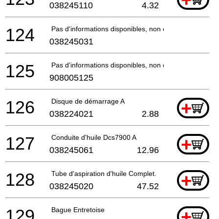
038245110
4.32
124
Pas d'informations disponibles, non commandable
038245031
125
Pas d'informations disponibles, non commandable
908005125
126
Disque de démarrage A
+
038224021
2.88
127
Conduite d'huile Dcs7900 A
+
038245061
12.96
128
Tube d'aspiration d'huile Complet.
+
038245020
47.52
129
Bague Entretoise
+