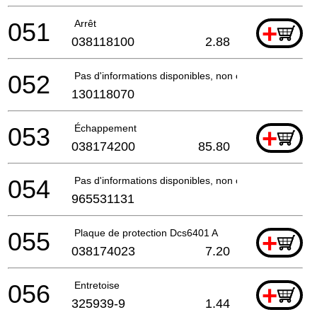
051
Arrêt
+
038118100
2.88
052
Pas d'informations disponibles, non commandable
130118070
053
Échappement
+
038174200
85.80
054
Pas d'informations disponibles, non commandable
965531131
055
Plaque de protection Dcs6401 A
+
038174023
7.20
056
Entretoise
+
325939-9
1.44