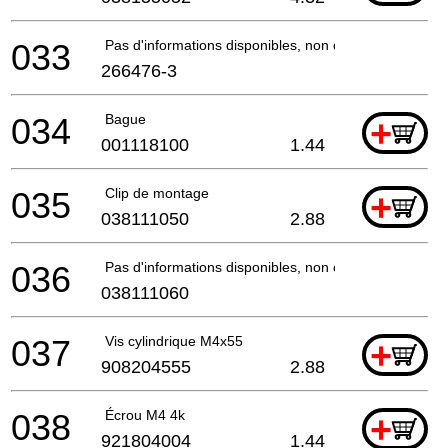
033
Pas d'informations disponibles, non commandable
266476-3
034
Bague
+
001118100
1.44
035
Clip de montage
+
038111050
2.88
036
Pas d'informations disponibles, non commandable
038111060
037
Vis cylindrique M4x55
+
908204555
2.88
038
Écrou M4 4k
+
921804004
1.44