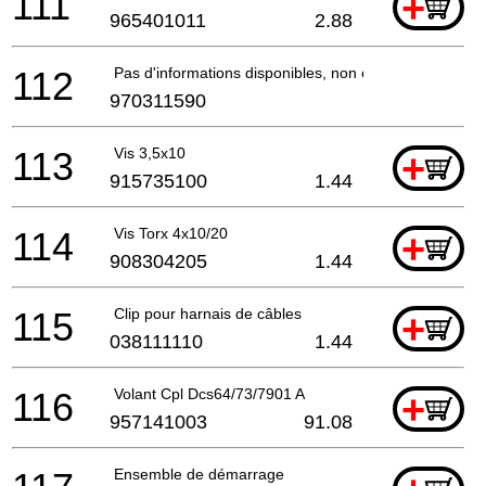
111
+
965401011
2.88
112
Pas d'informations disponibles, non commandable
970311590
113
Vis 3,5x10
+
915735100
1.44
114
Vis Torx 4x10/20
+
908304205
1.44
115
Clip pour harnais de câbles
+
038111110
1.44
116
Volant Cpl Dcs64/73/7901 A
+
957141003
91.08
Ensemble de démarrage