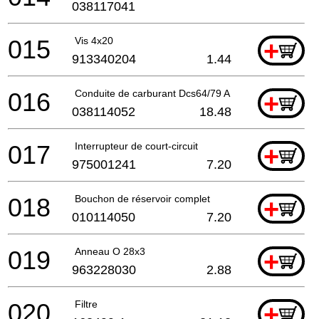
038117041
015
Vis 4x20
+
913340204
1.44
016
Conduite de carburant Dcs64/79 A
+
038114052
18.48
017
Interrupteur de court-circuit
+
975001241
7.20
018
Bouchon de réservoir complet
+
010114050
7.20
019
Anneau O 28x3
+
963228030
2.88
020
Filtre
+