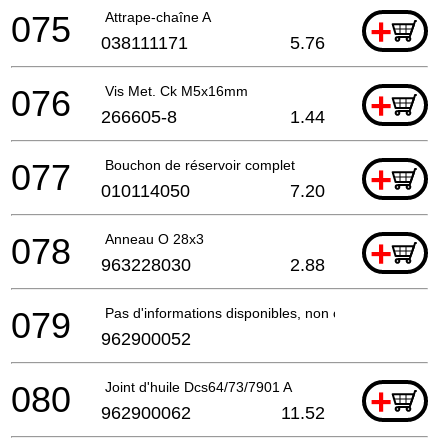
075
Attrape-chaîne A
+
038111171
5.76
076
Vis Met. Ck M5x16mm
+
266605-8
1.44
077
Bouchon de réservoir complet
+
010114050
7.20
078
Anneau O 28x3
+
963228030
2.88
079
Pas d'informations disponibles, non commandable
962900052
080
Joint d'huile Dcs64/73/7901 A
+
962900062
11.52