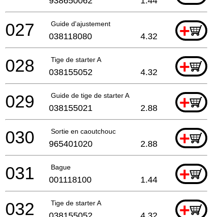
938650062
1.44
027
Guide d'ajustement
+
038118080
4.32
028
Tige de starter A
+
038155052
4.32
029
Guide de tige de starter A
+
038155021
2.88
030
Sortie en caoutchouc
+
965401020
2.88
031
Bague
+
001118100
1.44
032
Tige de starter A
+
038155052
4.32