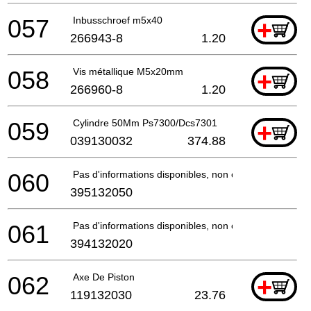
057
Inbusschroef m5x40
+
266943-8
1.20
058
Vis métallique M5x20mm
+
266960-8
1.20
059
Cylindre 50Mm Ps7300/Dcs7301
+
039130032
374.88
060
Pas d'informations disponibles, non commandable
395132050
061
Pas d'informations disponibles, non commandable
394132020
062
Axe De Piston
+
119132030
23.76