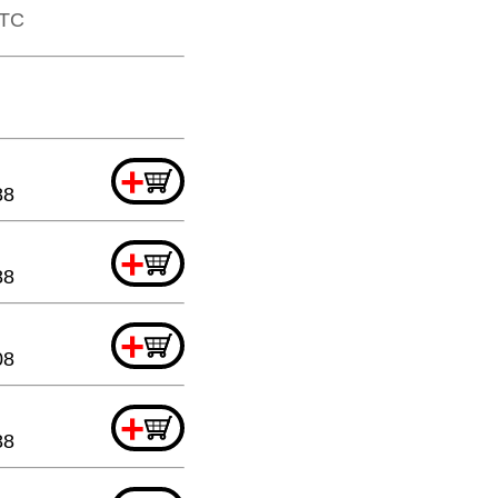
​TTC
+
88
+
88
+
08
+
88