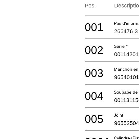
Pos.
Descripti
001
Pas d'infor
266476-3
002
Serre *
00114201
003
Manchon en
96540101
004
Soupape de
00113115
005
Joint
96552504
Cylindre+Pi