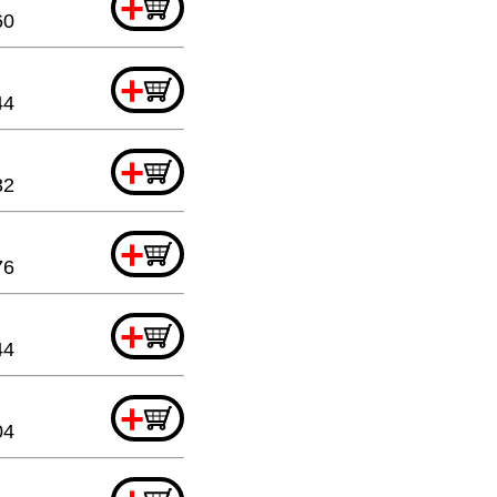
+
60
+
44
+
32
+
76
+
44
+
04