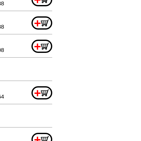
88
+
88
+
08
+
64
+