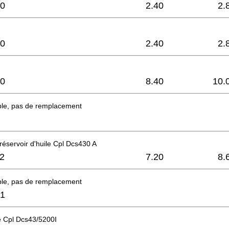
0
2.40
2.
0
2.40
2.
0
8.40
10.
ble, pas de remplacement
éservoir d'huile Cpl Dcs430 A
2
7.20
8.
ble, pas de remplacement
1
ge Cpl Dcs43/5200I