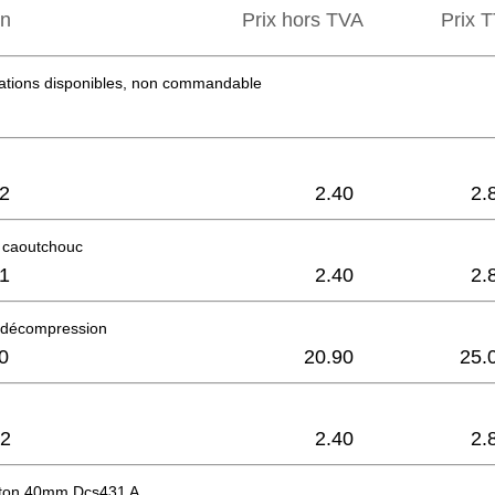
on
Prix hors TVA
Prix ​
mations disponibles, non commandable
2
2.40
2.
 caoutchouc
1
2.40
2.
 décompression
0
20.90
25.
2
2.40
2.
ston 40mm Dcs431 A