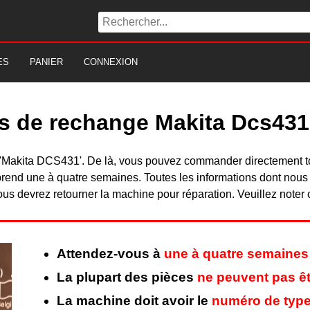
ES
PANIER
CONNEXION
es de rechange Makita Dcs431
 du 'Makita DCS431'. De là, vous pouvez commander directement 
rend une à quatre semaines. Toutes les informations dont nous
ous devrez retourner la machine pour réparation. Veuillez noter 
Attendez-vous à
une à quatre semaines
La plupart des pièces
ne peuvent pas êt
La machine doit avoir le
numéro de type