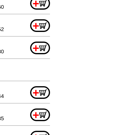
+
60
+
52
+
80
+
44
+
85