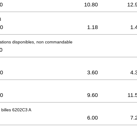
0
10.80
12.
4
0
1.18
1.
mations disponibles, non commandable
0
0
3.60
4.
0
9.60
11.
 billes 6202C3 A
6.00
7.