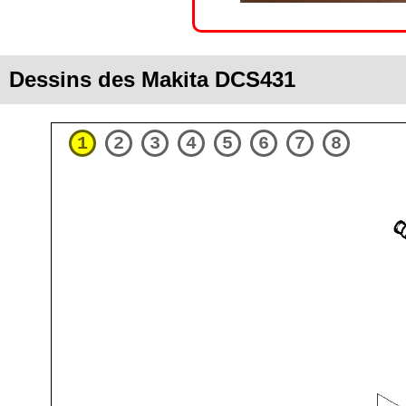
Dessins des Makita DCS431
1
2
3
4
5
6
7
8