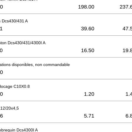
0
198.00
237.
 Dcs430/431 A
1
39.60
47.
ston Dcs430/431/4300I A
0
16.50
19.
mations disponibles, non commandable
0
locage C10X0.8
0
1.20
1.
e 12/20x4,5
6
5.71
6.
lebrequin Dcs4300I A