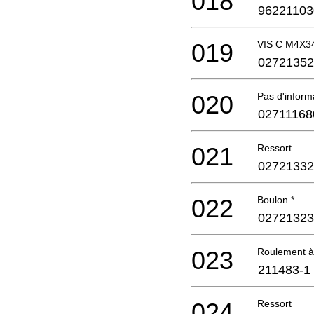
018
96221103
019
VIS C M4X3
02721352
020
Pas d'infor
02711168
021
Ressort
02721332
022
Boulon *
02721323
023
Roulement à
211483-1
024
Ressort