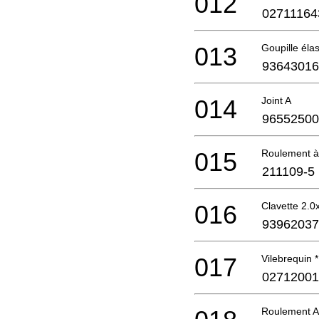
012
02711164
013
Goupille éla
93643016
014
Joint A
96552500
015
Roulement à 
211109-5
016
Clavette 2.0
93962037
017
Vilebrequin *
02712001
Roulement A 