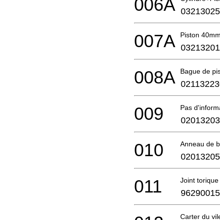
006A
03213025
007A
Piston 40mm
03213201
008A
Bague de pi
02113223
009
Pas d'infor
02013203
010
Anneau de b
02013205
011
Joint toriqu
96290015
Carter du vi