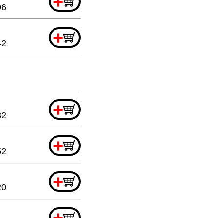
+
96
+
42
+
32
+
52
+
20
+