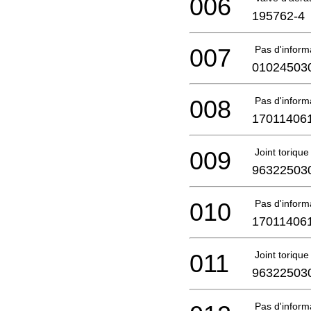
006
195762-4
007
Pas d'infor
01024503
008
Pas d'infor
17011406
009
Joint toriqu
96322503
010
Pas d'infor
17011406
011
Joint toriqu
96322503
Pas d'infor