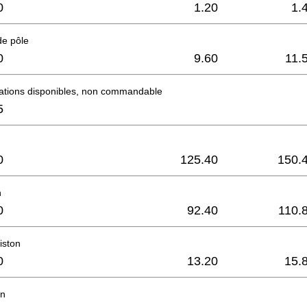
0
1.20
1.
de pôle
0
9.60
11.
mations disponibles, non commandable
5
0
125.40
150.
n
0
92.40
110.
iston
0
13.20
15.
on