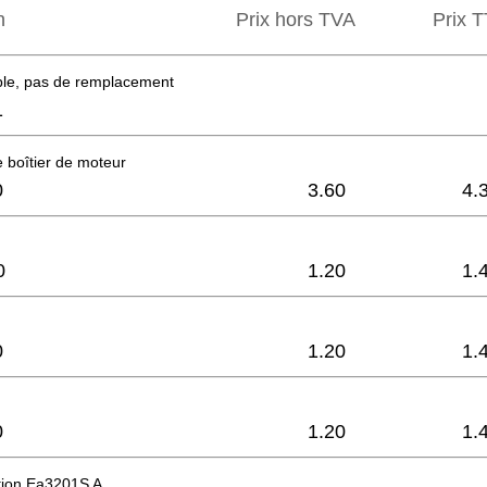
n
Prix hors TVA
Prix ​​
ble, pas de remplacement
1
 boîtier de moteur
0
3.60
4.
0
1.20
1.
0
1.20
1.
0
1.20
1.
tion Ea3201S A