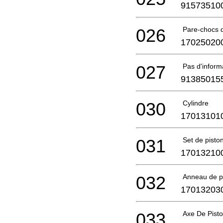
91573510
026
Pare-chocs 
17025020
027
Pas d'infor
91385015
030
Cylindre
17013101
031
Set de pisto
17013210
032
Anneau de p
17013203
033
Axe De Pist