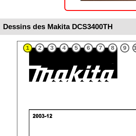
Dessins des Makita DCS3400TH
1
2
3
4
5
6
7
8
9