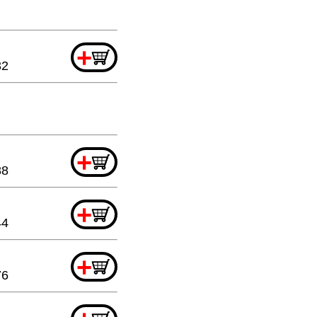
+
32
+
88
+
44
+
76