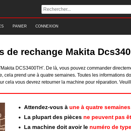
ES
PANIER
CONNEXION
es de rechange Makita Dcs340
 du 'Makita DCS3400TH'. De là, vous pouvez commander directem
, cela prend une à quatre semaines. Toutes les informations do
r cela vous devrez retourner la machine pour réparation. Veuill
Attendez-vous à
une à quatre semaines
La plupart des pièces
ne peuvent pas êt
La machine doit avoir le
numéro de type