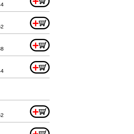
+
44
+
52
+
88
+
44
+
52
+