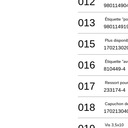
012
98011490
013
Étiquette "p
98011491
015
Plus disponi
17021302
016
Étiquette "a
810449-4
017
Ressort pour
233174-4
018
Capuchon de
17021304
Vis 3,5x10