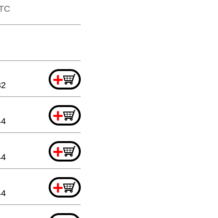
TTC
+
32
+
44
+
44
+
44