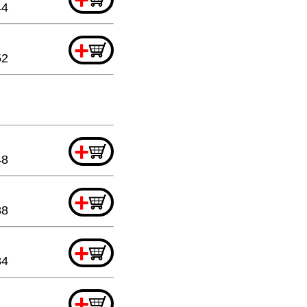
44
+
52
+
48
+
88
+
84
+