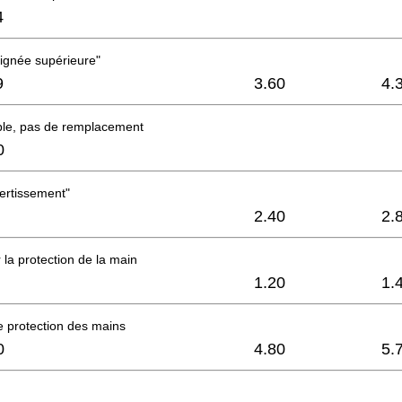
4
oignée supérieure"
9
3.60
4.
ble, pas de remplacement
0
vertissement"
2.40
2.
 la protection de la main
1.20
1.
 protection des mains
0
4.80
5.