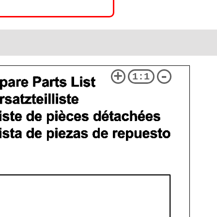
+
-
1:1