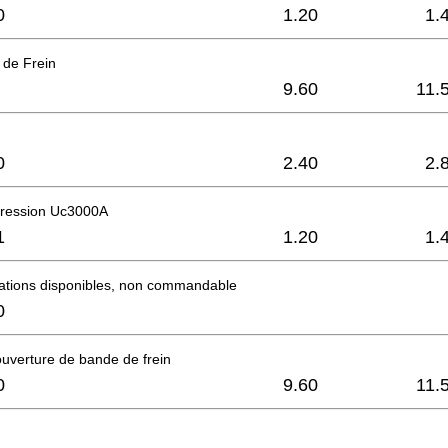
0
1.20
1.
 de Frein
9.60
11.
0
2.40
2.
pression Uc3000A
1
1.20
1.
mations disponibles, non commandable
0
uverture de bande de frein
0
9.60
11.