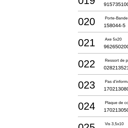
019
91573510
020
Porte-Bande
158044-5
021
Axe 5x20
96265020
022
Ressort de 
02821352
023
Pas d'infor
17021308
024
Plaque de co
17021305
025
Vis 3,5x10