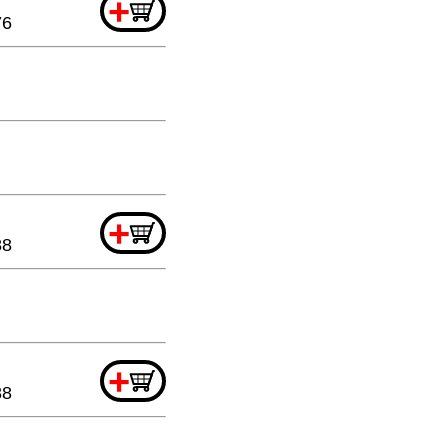
+
76
+
88
+
88