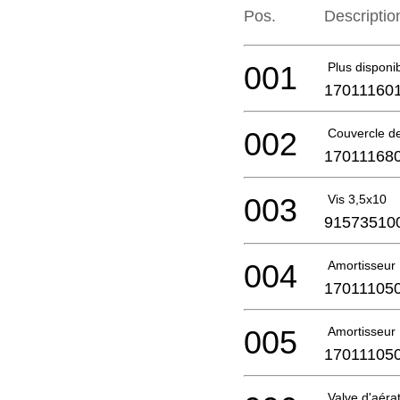
Pos.
Descriptio
001
Plus disponi
17011160
002
Couvercle de
17011168
003
Vis 3,5x10
91573510
004
Amortisseur
17011105
005
Amortisseur
17011105
Valve d'aéra