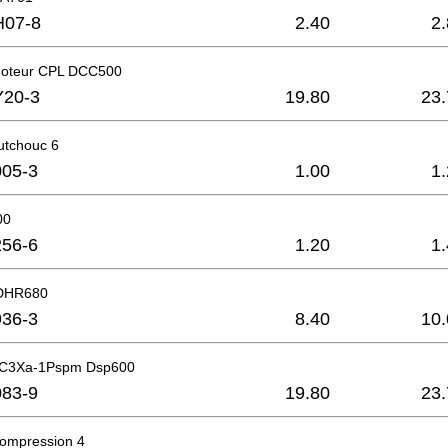
H07-8
2.40
2
moteur CPL DCC500
Y20-3
19.80
23.
utchouc 6
05-3
1.00
1
00
56-6
1.20
1
 DHR680
36-3
8.40
10.
r C3Xa-1Pspm Dsp600
83-9
19.80
23.
compression 4