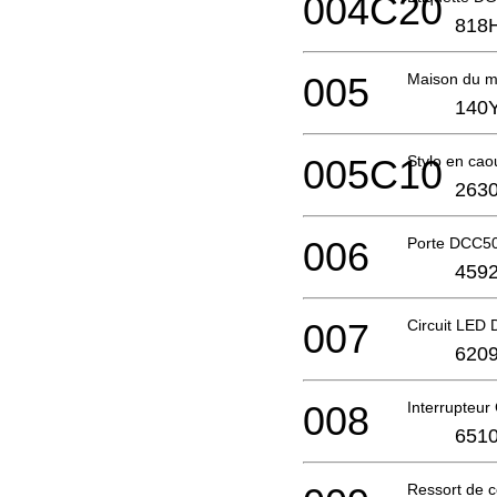
004C20
818
005
Maison du 
140
005C10
Stylo en cao
2630
006
Porte DCC5
4592
007
Circuit LED
6209
008
Interrupteu
6510
Ressort de 