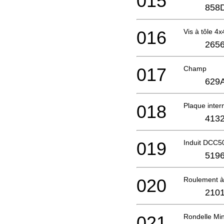
015
858
016
Vis à tôle 
2656
017
Champ
629
018
Plaque inte
4132
019
Induit DCC5
5196
020
Roulement à 
2101
021
Rondelle Mi