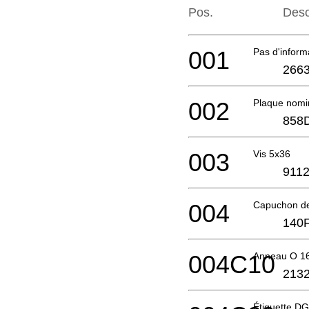
Pos.
Desc
001
Pas d'infor
2663
002
Plaque nomi
858
003
Vis 5x36
9112
004
Capuchon d
140
004C10
Anneau O 1
2132
Étiquette D