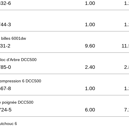
32-6
1.00
1
44-3
1.00
1
 billes 6001dw
31-2
9.60
11
loc d'Arbre DCC500
85-0
2.40
2
compression 6 DCC500
67-8
1.00
1
e poignée DCC500
Y24-5
6.00
7
utchouc 6