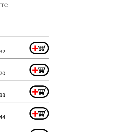
​TTC
+
.32
+
.20
+
.88
+
.44