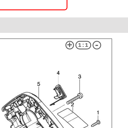
+
-
1:1