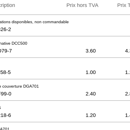
ription
Prix hors TVA
Prix ​
mations disponibles, non commandable
26-2
native DCC500
D79-7
3.60
4
58-5
1.00
1
e couverture DGA701
F99-0
2.40
2
6
18-6
1.20
1
GA701