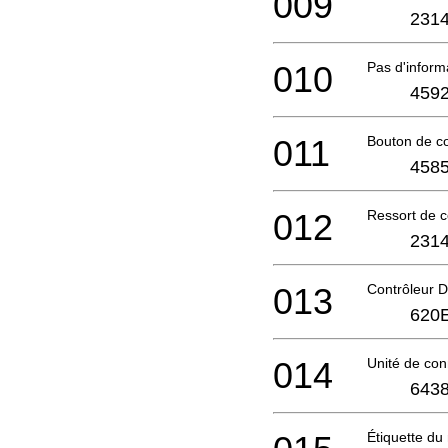
009
2314
010
Pas d'infor
4592
011
Bouton de 
4585
012
Ressort de 
2314
013
Contrôleur 
620
014
Unité de co
6438
Étiquette d