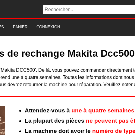
ES
PANIER
CONNEXION
es de rechange Makita Dcc500
 du 'Makita DCC500'. De là, vous pouvez commander directement 
rend une à quatre semaines. Toutes les informations dont nous
ous devrez retourner la machine pour réparation. Veuillez noter 
Attendez-vous à
une à quatre semaines
La plupart des pièces
ne peuvent pas êt
La machine doit avoir le
numéro de type