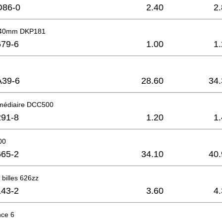
D86-0
2.40
2
4x40mm DKP181
79-6
1.00
1
A39-6
28.60
34.
rmédiaire DCC500
91-8
1.20
1
00
65-2
34.10
40.
billes 626zz
43-2
3.60
4
nce 6