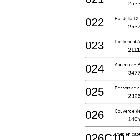
2533
022
Rondelle 12
2537
023
Roulement à
2111
024
Anneau de B
3477
025
Ressort de 
2326
026
Couvercle d
140
026C10
Stylo en cao