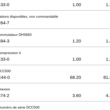
33-0
1.00
1
mations disponibles, non commandable
64-7
commutateur DHS660
94-3
1.20
1
compression 4
33-0
1.00
1
DCC500
E44-0
68.20
81.
nnexion
74-2
3.60
4
u numéro de série DCC500