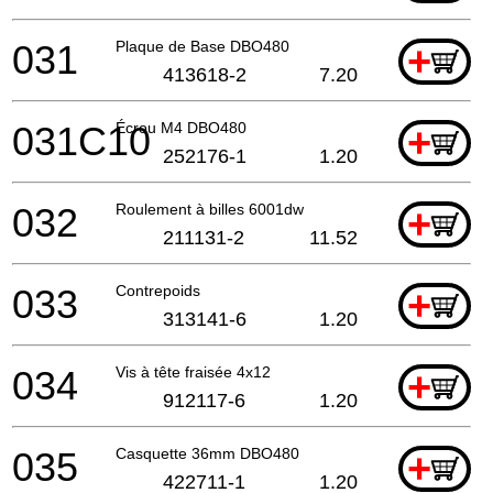
031
Plaque de Base DBO480
+
413618-2
7.20
031C10
Écrou M4 DBO480
+
252176-1
1.20
032
Roulement à billes 6001dw
+
211131-2
11.52
033
Contrepoids
+
313141-6
1.20
034
Vis à tête fraisée 4x12
+
912117-6
1.20
035
Casquette 36mm DBO480
+
422711-1
1.20