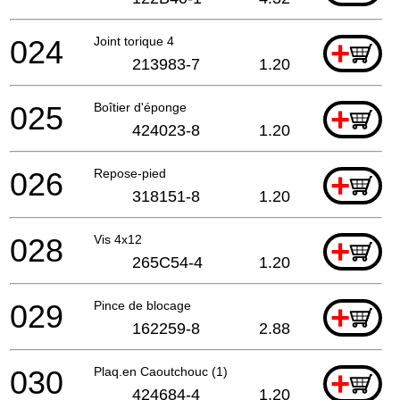
024
Joint torique 4
+
213983-7
1.20
025
Boîtier d'éponge
+
424023-8
1.20
026
Repose-pied
+
318151-8
1.20
028
Vis 4x12
+
265C54-4
1.20
029
Pince de blocage
+
162259-8
2.88
030
Plaq.en Caoutchouc (1)
+
424684-4
1.20