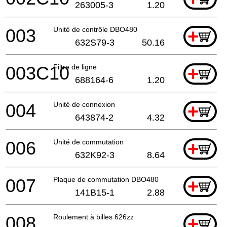
263005-3
1.20
003
Unité de contrôle DBO480
+
632S79-3
50.16
003C10
Filtre de ligne
+
688164-6
1.20
004
Unité de connexion
+
643874-2
4.32
006
Unité de commutation
+
632K92-3
8.64
007
Plaque de commutation DBO480
+
141B15-1
2.88
008
Roulement à billes 626zz
+