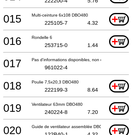
222200-4
5.76
015
Multi-ceinture 6x108 DBO480
+
225105-7
4.32
016
Rondelle 6
+
253715-0
1.44
017
Pas d'informations disponibles, non commandable
961022-4
018
Poulie 7,5x20,3 DBO480
+
222199-3
8.64
019
Ventilateur 63mm DBO480
+
240224-8
7.20
020
Guide de ventilateur assemblée DBO480
+
122B40-1
4.32