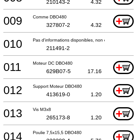
210143-2
4.32
009
Comme DBO480
+
327807-2
4.32
010
Pas d'informations disponibles, non commandable
211491-2
011
Moteur DC DBO480
+
629B07-5
17.16
012
Support Moteur DBO480
+
413619-0
1.20
013
Vis M3x8
+
265173-8
1.20
014
Poulie 7,5x15,5 DBO480
+