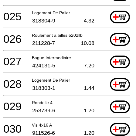
025
Logement De Palier
+
318304-9
4.32
026
Roulement à billes 6202llb
+
211228-7
10.08
027
Bague Intermediaire
+
424131-5
7.20
028
Logement De Palier
+
318303-1
1.44
029
Rondelle 4
+
253739-6
1.20
030
Vis 4x16 A
+
911526-6
1.20