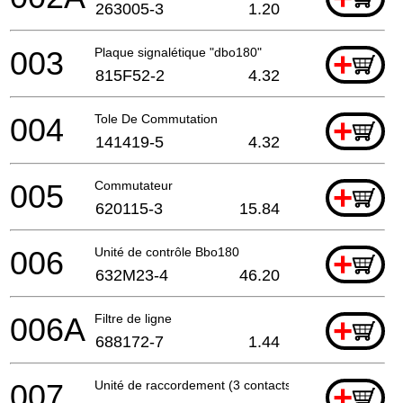
263005-3
1.20
003
Plaque signalétique "dbo180"
+
815F52-2
4.32
004
Tole De Commutation
+
141419-5
4.32
005
Commutateur
+
620115-3
15.84
006
Unité de contrôle Bbo180
+
632M23-4
46.20
006A
Filtre de ligne
+
688172-7
1.44
007
Unité de raccordement (3 contacts)
+