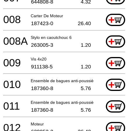
644808-8
4.32
008
Carter De Moteur
+
187423-0
26.40
008A
Stylo en caoutchouc 6
+
263005-3
1.20
009
Vis 4x20
+
911138-5
1.20
010
Ensemble de bagues anti-poussière
+
187360-8
5.76
011
Ensemble de bagues anti-poussière
+
187360-8
5.76
012
Moteur
+