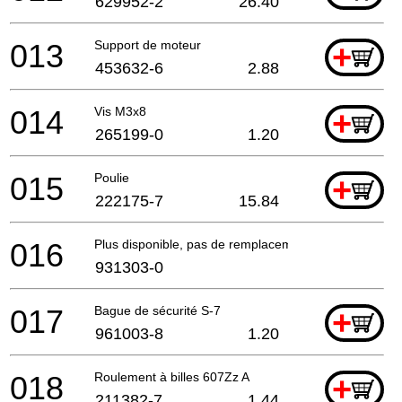
629952-2
26.40
013
Support de moteur
+
453632-6
2.88
014
Vis M3x8
+
265199-0
1.20
015
Poulie
+
222175-7
15.84
016
Plus disponible, pas de remplacement
931303-0
017
Bague de sécurité S-7
+
961003-8
1.20
018
Roulement à billes 607Zz A
+
211382-7
1.44