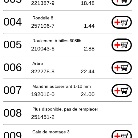
221387-9
18.48
004
Rondelle 8
+
257106-7
1.44
005
Roulement à billes 608llb
+
210043-6
2.88
006
Arbre
+
322278-8
22.44
007
Mandrin autoserrant 1-10 mm
+
192016-0
24.00
008
Plus disponible, pas de remplacement
251451-2
009
Cale de montage 3
+