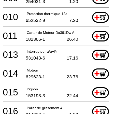
254031-3
1.20
010
Protection thermique 12a
+
652532-9
7.20
011
Carter de Moteur Da391Dw A
+
182366-1
26.40
013
Interrupteur a/u+l/r
+
531043-6
17.16
014
Moteur
+
629623-1
23.76
015
Pignon
+
153193-3
22.44
016
Palier de glissement 4
+