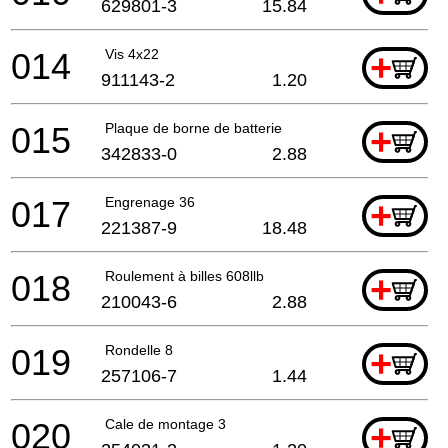
629801-3
15.84
014
Vis 4x22
+
911143-2
1.20
015
Plaque de borne de batterie
+
342833-0
2.88
017
Engrenage 36
+
221387-9
18.48
018
Roulement à billes 608llb
+
210043-6
2.88
019
Rondelle 8
+
257106-7
1.44
020
Cale de montage 3
+