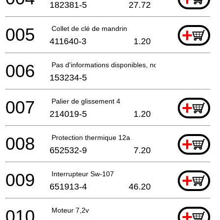
182381-5
27.72
005
Collet de clé de mandrin
+
411640-3
1.20
006
Pas d'informations disponibles, non commandable
153234-5
007
Palier de glissement 4
+
214019-5
1.20
008
Protection thermique 12a
+
652532-9
7.20
009
Interrupteur Sw-107
+
651913-4
46.20
010
Moteur 7,2v
+