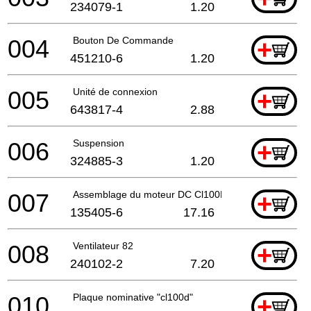
234079-1
1.20
004
Bouton De Commande
+
451210-6
1.20
005
Unité de connexion
+
643817-4
2.88
006
Suspension
+
324885-3
1.20
007
Assemblage du moteur DC Cl100D A
+
135405-6
17.16
008
Ventilateur 82
+
240102-2
7.20
010
Plaque nominative "cl100d"
+