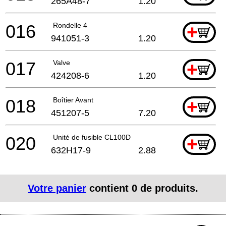
265A48-7
1.20
016
Rondelle 4
+
941051-3
1.20
017
Valve
+
424208-6
1.20
018
Boîtier Avant
+
451207-5
7.20
020
Unité de fusible CL100D
+
632H17-9
2.88
Votre panier
contient
0
de produits.