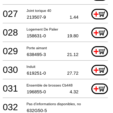
027
Joint torique 40
+
213507-9
1.44
028
Logement De Palier
+
158631-0
19.80
029
Porte aimant
+
638495-3
21.12
030
Induit
+
619251-0
27.72
031
Ensemble de brosses Cb448
+
196855-0
4.32
032
Pas d'informations disponibles, non commandable
632G50-5