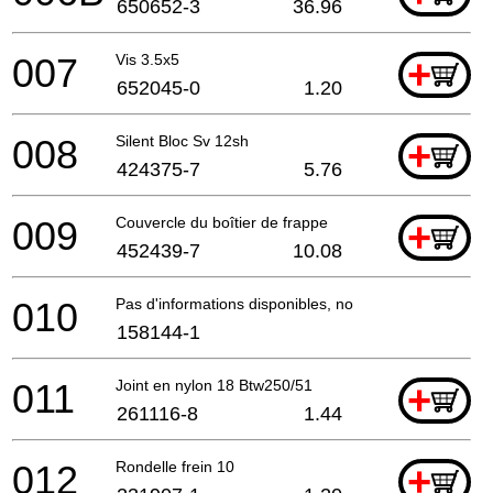
650652-3
36.96
007
Vis 3.5x5
+
652045-0
1.20
008
Silent Bloc Sv 12sh
+
424375-7
5.76
009
Couvercle du boîtier de frappe
+
452439-7
10.08
010
Pas d'informations disponibles, non commandable
158144-1
011
Joint en nylon 18 Btw250/51
+
261116-8
1.44
012
Rondelle frein 10
+