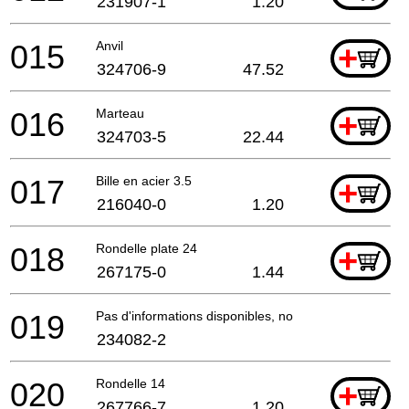
231907-1
1.20
015
Anvil
+
324706-9
47.52
016
Marteau
+
324703-5
22.44
017
Bille en acier 3.5
+
216040-0
1.20
018
Rondelle plate 24
+
267175-0
1.44
019
Pas d'informations disponibles, non commandable
234082-2
020
Rondelle 14
+
267766-7
1.20