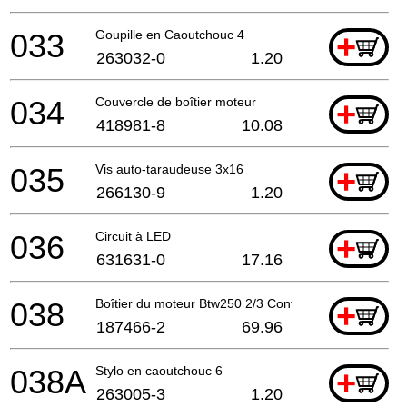
033
Goupille en Caoutchouc 4
+
263032-0
1.20
034
Couvercle de boîtier moteur
+
418981-8
10.08
035
Vis auto-taraudeuse 3x16
+
266130-9
1.20
036
Circuit à LED
+
631631-0
17.16
038
Boîtier du moteur Btw250 2/3 Cont.A
+
187466-2
69.96
038A
Stylo en caoutchouc 6
+
263005-3
1.20