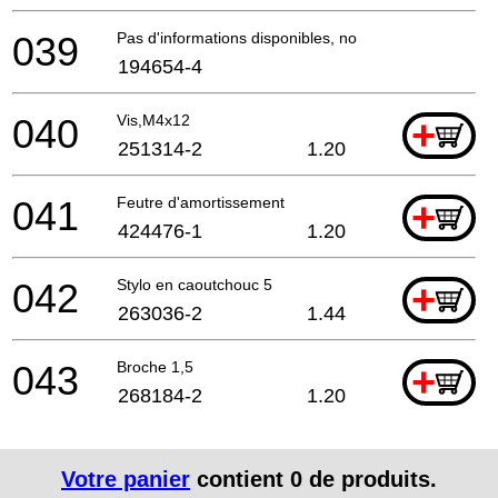
039
Pas d'informations disponibles, non commandable
194654-4
040
Vis,M4x12
+
251314-2
1.20
041
Feutre d'amortissement
+
424476-1
1.20
042
Stylo en caoutchouc 5
+
263036-2
1.44
043
Broche 1,5
+
268184-2
1.20
Votre panier
contient
0
de produits.