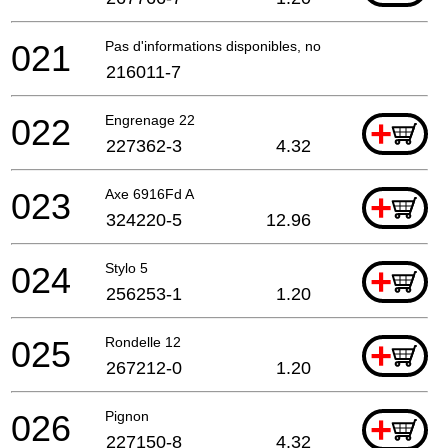
021
Pas d'informations disponibles, non commandable
216011-7
022
Engrenage 22
+
227362-3
4.32
023
Axe 6916Fd A
+
324220-5
12.96
024
Stylo 5
+
256253-1
1.20
025
Rondelle 12
+
267212-0
1.20
026
Pignon
+
227150-8
4.32