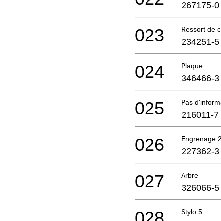
267175-0
023
Ressort de 
234251-5
024
Plaque
346466-3
025
Pas d'infor
216011-7
026
Engrenage 
227362-3
027
Arbre
326066-5
028
Stylo 5