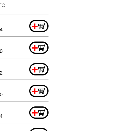
TTC
+
4
+
20
+
32
+
20
+
44