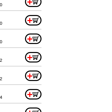
+
20
+
20
+
20
+
32
+
32
+
44