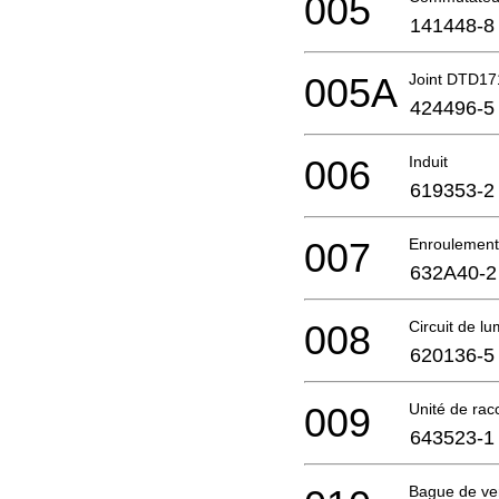
005
141448-8
005A
Joint DTD17
424496-5
006
Induit
619353-2
007
Enroulemen
632A40-2
008
Circuit de lu
620136-5
009
Unité de ra
643523-1
Bague de ver