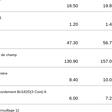
16.50
19.8
1
1.20
1.
47.30
56.7
t de champ
130.90
157.0
mière
8.40
10.0
ccordement Bcl182D(3 Cont) A
6.00
7.
rouillage 11