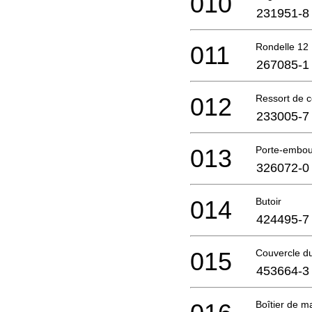
010
231951-8
011
Rondelle 12
267085-1
012
Ressort de 
233005-7
013
Porte-embou
326072-0
014
Butoir
424495-7
015
Couvercle du
453664-3
Boîtier de m