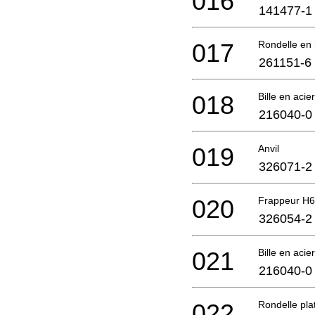
016
141477-1
017
Rondelle en
261151-6
018
Bille en acie
216040-0
019
Anvil
326071-2
020
Frappeur H
326054-2
021
Bille en acie
216040-0
022
Rondelle pla