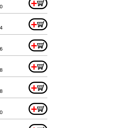
+
0
+
44
+
6
+
8
+
8
+
20