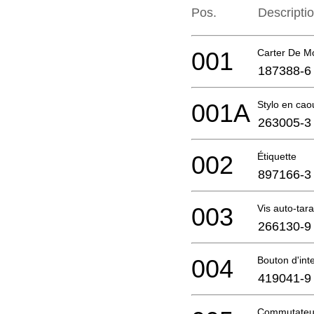
Pos.
Descripti
001
Carter De M
187388-6
001A
Stylo en cao
263005-3
002
Étiquette
897166-3
003
Vis auto-ta
266130-9
004
Bouton d'int
419041-9
Commutateu