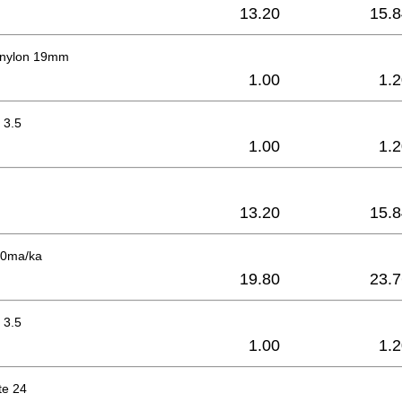
13.20
15.8
 nylon 19mm
1.00
1.
r 3.5
1.00
1.
13.20
15.8
60ma/ka
19.80
23.7
r 3.5
1.00
1.
te 24