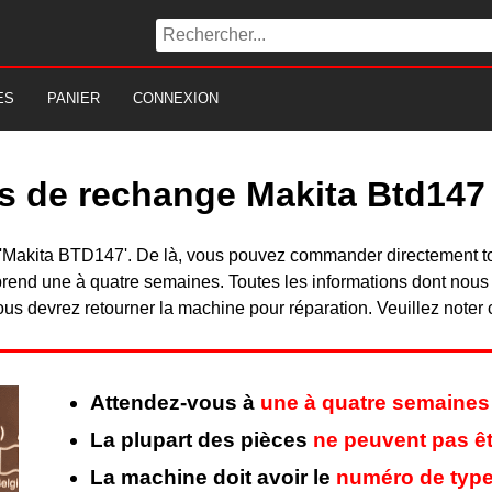
ES
PANIER
CONNEXION
es de rechange Makita Btd147
du 'Makita BTD147'. De là, vous pouvez commander directement 
rend une à quatre semaines. Toutes les informations dont nous
ous devrez retourner la machine pour réparation. Veuillez noter 
Attendez-vous à
une à quatre semaines
La plupart des pièces
ne peuvent pas êt
La machine doit avoir le
numéro de type