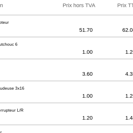
on
Prix hors TVA
Prix ​​
oteur
51.70
62.0
utchouc 6
1.00
1.
3.60
4.
raudeuse 3x16
1.00
1.
errupteur L/R
1.20
1.
r