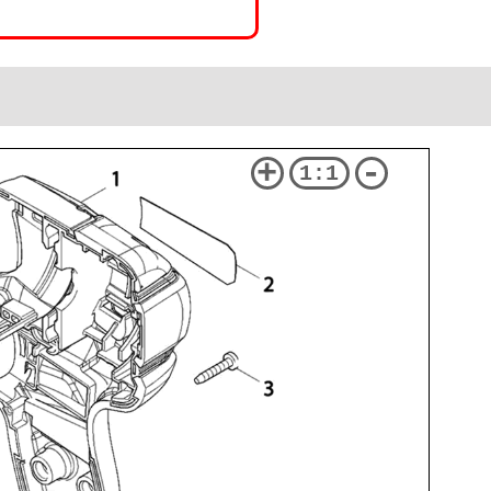
+
-
1:1