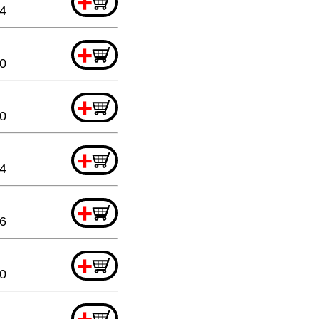
+
4
+
20
+
20
+
4
+
6
+
20
+