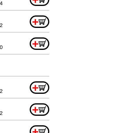
44
+
32
+
20
+
32
+
2
+