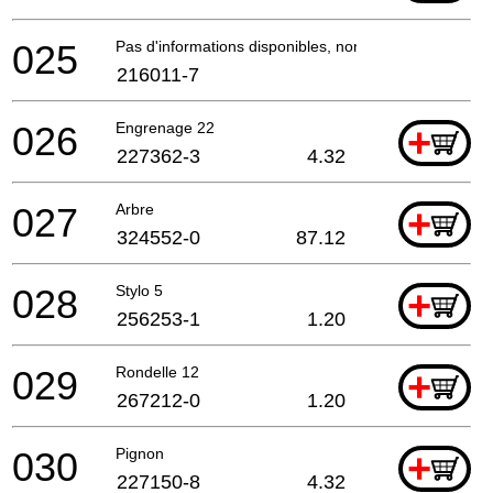
025
Pas d'informations disponibles, non commandable
216011-7
026
Engrenage 22
+
227362-3
4.32
027
Arbre
+
324552-0
87.12
028
Stylo 5
+
256253-1
1.20
029
Rondelle 12
+
267212-0
1.20
030
Pignon
+
227150-8
4.32