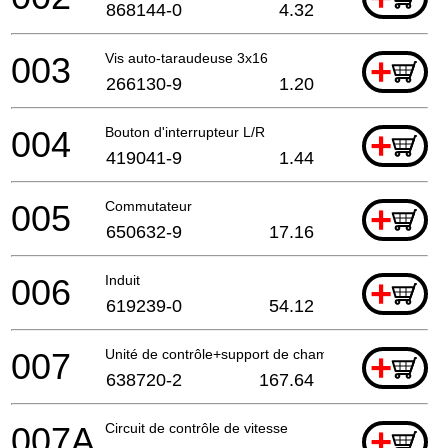
868144-0
4.32
003
Vis auto-taraudeuse 3x16
+
266130-9
1.20
004
Bouton d'interrupteur L/R
+
419041-9
1.44
005
Commutateur
+
650632-9
17.16
006
Induit
+
619239-0
54.12
007
Unité de contrôle+support de champ
+
638720-2
167.64
007A
Circuit de contrôle de vitesse
+