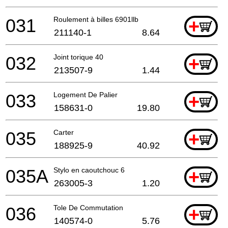
031
Roulement à billes 6901llb
+
211140-1
8.64
032
Joint torique 40
+
213507-9
1.44
033
Logement De Palier
+
158631-0
19.80
035
Carter
+
188925-9
40.92
035A
Stylo en caoutchouc 6
+
263005-3
1.20
036
Tole De Commutation
+
140574-0
5.76