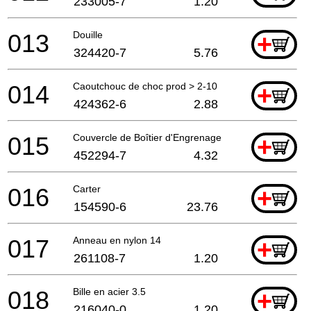
233005-7
1.20
013
Douille
+
324420-7
5.76
014
Caoutchouc de choc prod > 2-10
+
424362-6
2.88
015
Couvercle de Boîtier d'Engrenage
+
452294-7
4.32
016
Carter
+
154590-6
23.76
017
Anneau en nylon 14
+
261108-7
1.20
018
Bille en acier 3.5
+
216040-0
1.20