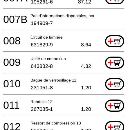
195261-6
87.12
007B
Pas d'informations disponibles, non commandable
194909-7
008
Circuit de lumière
+
631829-9
8.64
009
Unité de connexion
+
643832-8
4.32
010
Bague de verrouillage 11
+
231951-8
1.20
011
Rondelle 12
+
267085-1
1.20
012
Ressort de compression 13
+