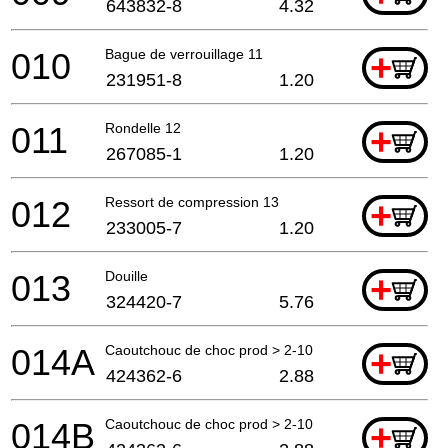
643832-8
4.32
010
Bague de verrouillage 11
+
231951-8
1.20
011
Rondelle 12
+
267085-1
1.20
012
Ressort de compression 13
+
233005-7
1.20
013
Douille
+
324420-7
5.76
014A
Caoutchouc de choc prod > 2-10
+
424362-6
2.88
014B
Caoutchouc de choc prod > 2-10
+