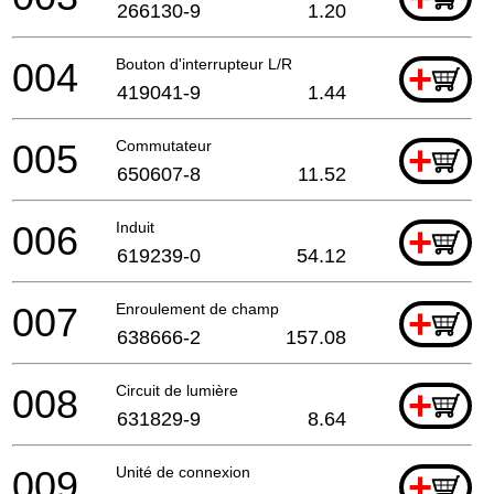
266130-9
1.20
004
Bouton d'interrupteur L/R
+
419041-9
1.44
005
Commutateur
+
650607-8
11.52
006
Induit
+
619239-0
54.12
007
Enroulement de champ
+
638666-2
157.08
008
Circuit de lumière
+
631829-9
8.64
009
Unité de connexion
+