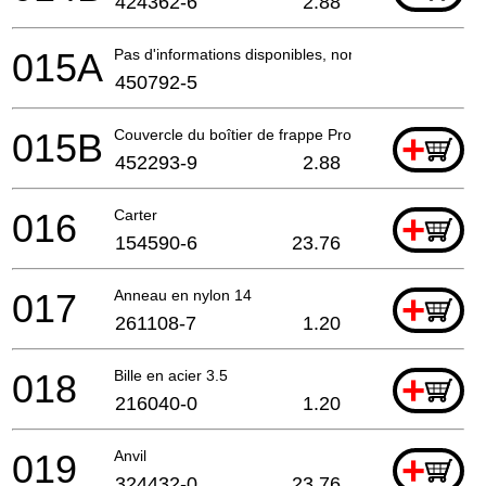
424362-6
2.88
015A
Pas d'informations disponibles, non commandable
450792-5
015B
Couvercle du boîtier de frappe Prod > 2-10
+
452293-9
2.88
016
Carter
+
154590-6
23.76
017
Anneau en nylon 14
+
261108-7
1.20
018
Bille en acier 3.5
+
216040-0
1.20
019
Anvil
+
324432-0
23.76