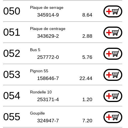
050
Plaque de serrage
+
345914-9
8.64
051
Plaque de centrage
+
343629-2
2.88
052
Bus 5
+
257772-0
5.76
053
Pignon 55
+
158646-7
22.44
054
Rondelle 10
+
253171-4
1.20
055
Goupille
+
324947-7
7.20