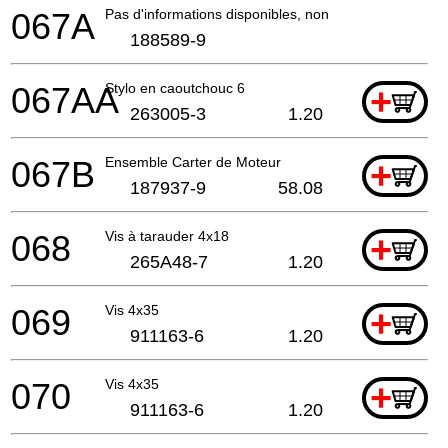
067A
Pas d'informations disponibles, non commandable
188589-9
067AA
Stylo en caoutchouc 6
+
263005-3
1.20
067B
Ensemble Carter de Moteur
+
187937-9
58.08
068
Vis à tarauder 4x18
+
265A48-7
1.20
069
Vis 4x35
+
911163-6
1.20
070
Vis 4x35
+
911163-6
1.20