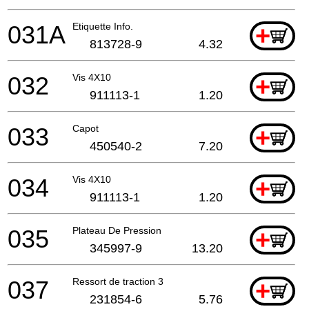
031A
Etiquette Info.
+
813728-9
4.32
032
Vis 4X10
+
911113-1
1.20
033
Capot
+
450540-2
7.20
034
Vis 4X10
+
911113-1
1.20
035
Plateau De Pression
+
345997-9
13.20
037
Ressort de traction 3
+
231854-6
5.76