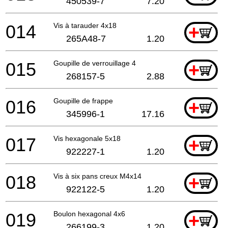
450539-7
7.20
014
Vis à tarauder 4x18
+
265A48-7
1.20
015
Goupille de verrouillage 4
+
268157-5
2.88
016
Goupille de frappe
+
345996-1
17.16
017
Vis hexagonale 5x18
+
922227-1
1.20
018
Vis à six pans creux M4x14
+
922122-5
1.20
019
Boulon hexagonal 4x6
+
266199-3
1.20