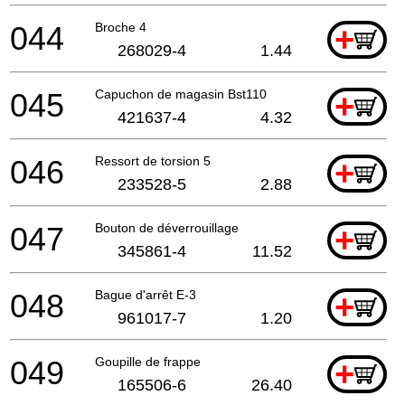
044
Broche 4
+
268029-4
1.44
045
Capuchon de magasin Bst110
+
421637-4
4.32
046
Ressort de torsion 5
+
233528-5
2.88
047
Bouton de déverrouillage
+
345861-4
11.52
048
Bague d'arrêt E-3
+
961017-7
1.20
049
Goupille de frappe
+
165506-6
26.40