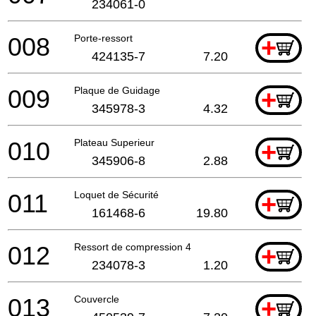
234061-0
008
Porte-ressort
+
424135-7
7.20
009
Plaque de Guidage
+
345978-3
4.32
010
Plateau Superieur
+
345906-8
2.88
011
Loquet de Sécurité
+
161468-6
19.80
012
Ressort de compression 4
+
234078-3
1.20
013
Couvercle
+