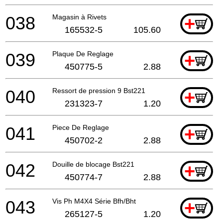
038
Magasin à Rivets
+
165532-5
105.60
039
Plaque De Reglage
+
450775-5
2.88
040
Ressort de pression 9 Bst221
+
231323-7
1.20
041
Piece De Reglage
+
450702-2
2.88
042
Douille de blocage Bst221
+
450774-7
2.88
043
Vis Ph M4X4 Série Bfh/Bht
+
265127-5
1.20