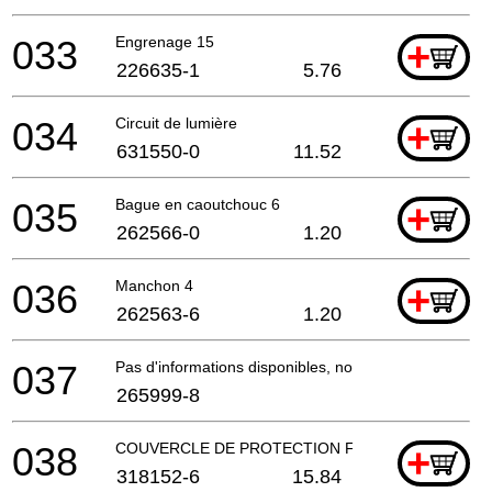
033
Engrenage 15
+
226635-1
5.76
034
Circuit de lumière
+
631550-0
11.52
035
Bague en caoutchouc 6
+
262566-0
1.20
036
Manchon 4
+
262563-6
1.20
037
Pas d'informations disponibles, non commandable
265999-8
038
COUVERCLE DE PROTECTION FIXE
+
318152-6
15.84