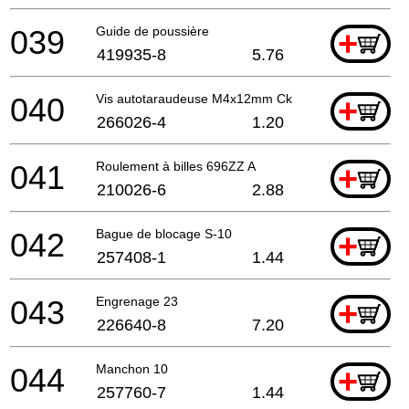
039
Guide de poussière
+
419935-8
5.76
040
Vis autotaraudeuse M4x12mm Ck
+
266026-4
1.20
041
Roulement à billes 696ZZ A
+
210026-6
2.88
042
Bague de blocage S-10
+
257408-1
1.44
043
Engrenage 23
+
226640-8
7.20
044
Manchon 10
+
257760-7
1.44