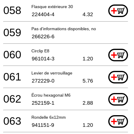
058
Flasque extérieure 30
+
224404-4
4.32
059
Pas d'informations disponibles, non commandable
266226-6
060
Circlip E8
+
961014-3
1.20
061
Levier de verrouillage
+
272229-0
5.76
062
Écrou hexagonal M6
+
252159-1
2.88
063
Rondelle 6x12mm
+
941151-9
1.20