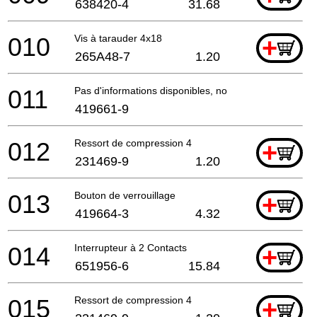
638420-4
31.68
010
Vis à tarauder 4x18
+
265A48-7
1.20
011
Pas d'informations disponibles, non commandable
419661-9
012
Ressort de compression 4
+
231469-9
1.20
013
Bouton de verrouillage
+
419664-3
4.32
014
Interrupteur à 2 Contacts
+
651956-6
15.84
015
Ressort de compression 4
+