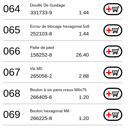
064
Douille De Guidage
+
331733-9
1.44
065
Ecrou de blocage hexagonal 5x8
+
252103-8
1.44
066
Patte de pied
+
158252-8
26.40
067
Vis M5
+
265056-2
2.88
068
Boulon à six pans creux M6x75
+
266405-6
1.20
069
Boulon hexagonal M6
+
266225-8
1.20