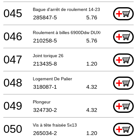
045
Bague d'arrêt de roulement 14-23
+
285847-5
5.76
046
Roulement à billes 6900Ddw DUX60 A
+
210258-5
5.76
047
Joint torique 26
+
213435-8
1.20
048
Logement De Palier
+
318087-1
4.32
049
Plongeur
+
324730-2
4.32
050
Vis à tête fraisée 5x13
+
265034-2
1.20