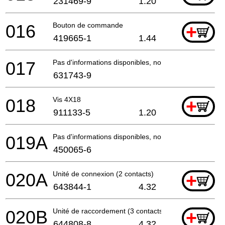
231469-9
1.20
016
Bouton de commande
+
419665-1
1.44
017
Pas d'informations disponibles, non commandable
631743-9
018
Vis 4X18
+
911133-5
1.20
019A
Pas d'informations disponibles, non commandable
450065-6
020A
Unité de connexion (2 contacts)
+
643844-1
4.32
020B
Unité de raccordement (3 contacts)
+
644808-8
4.32