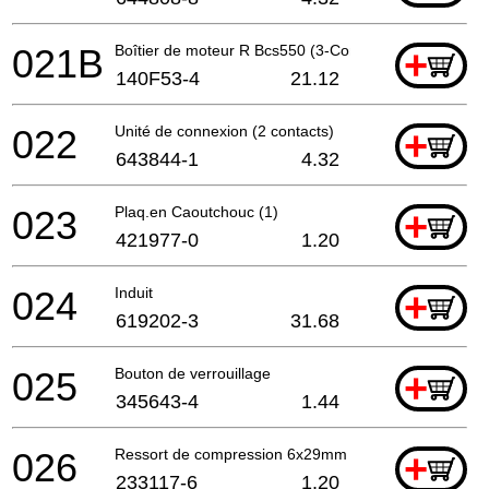
021B
Boîtier de moteur R Bcs550 (3-Cont) A
+
140F53-4
21.12
022
Unité de connexion (2 contacts)
+
643844-1
4.32
023
Plaq.en Caoutchouc (1)
+
421977-0
1.20
024
Induit
+
619202-3
31.68
025
Bouton de verrouillage
+
345643-4
1.44
026
Ressort de compression 6x29mm
+
233117-6
1.20