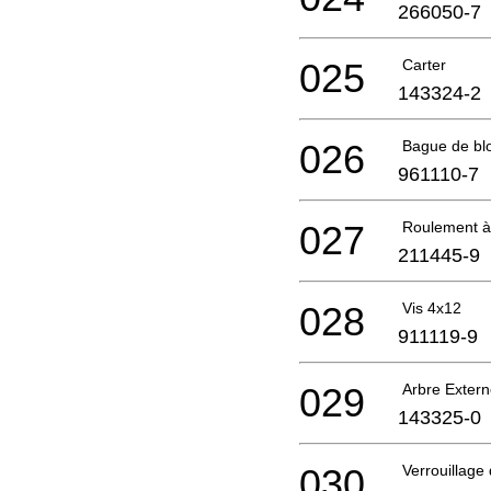
266050-7
025
Carter
143324-2
026
Bague de bl
961110-7
027
Roulement à
211445-9
028
Vis 4x12
911119-9
029
Arbre Exter
143325-0
030
Verrouillage