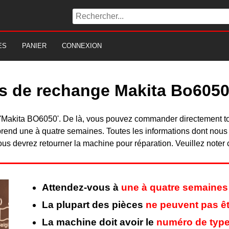
ES
PANIER
CONNEXION
es de rechange Makita Bo605
du 'Makita BO6050'. De là, vous pouvez commander directement 
rend une à quatre semaines. Toutes les informations dont nous
ous devrez retourner la machine pour réparation. Veuillez noter 
Attendez-vous à
une à quatre semaines
La plupart des pièces
ne peuvent pas êt
La machine doit avoir le
numéro de type