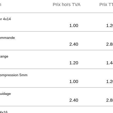
n
Prix hors TVA
Prix ​​
er 4x14
1.00
1.2
commande
2.40
2.8
hange
1.20
1.4
compression 5mm
1.00
1.2
uidage
2.40
2.8
 4x16