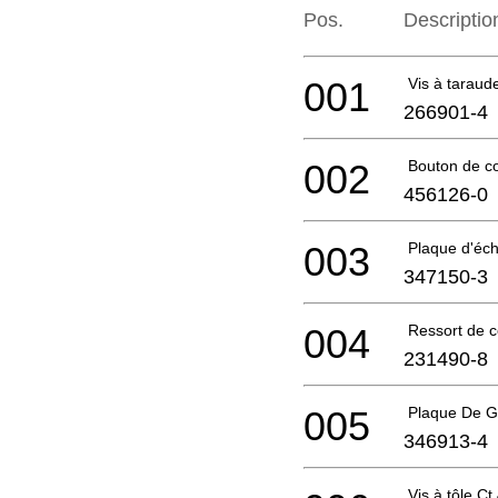
Pos.
Descriptio
001
Vis à taraud
266901-4
002
Bouton de 
456126-0
003
Plaque d'éc
347150-3
004
Ressort de 
231490-8
005
Plaque De G
346913-4
Vis à tôle Ct