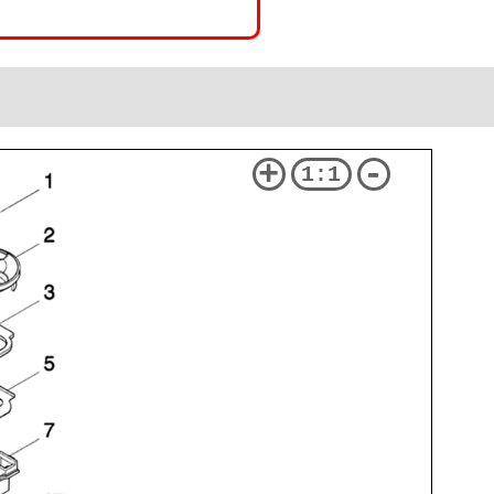
+
-
1:1