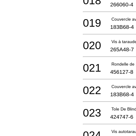
018
266060-4
019
Couvercle a
183B68-4
020
Vis à taraud
265A48-7
021
Rondelle de 
456127-8
022
Couvercle a
183B68-4
023
Tole De Blin
424747-6
024
Vis autotar