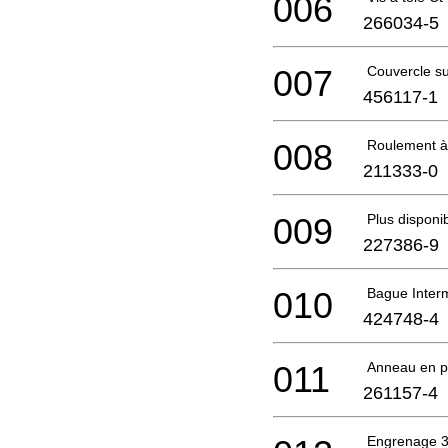
006
266034-5
007
Couvercle su
456117-1
008
Roulement à 
211333-0
009
Plus disponi
227386-9
010
Bague Inter
424748-4
011
Anneau en p
261157-4
Engrenage 