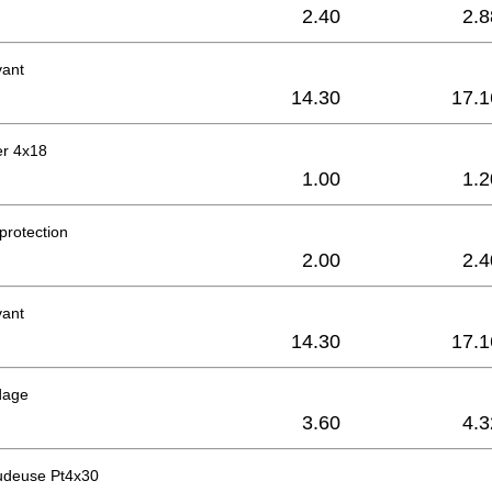
2.40
2.8
vant
14.30
17.1
er 4x18
1.00
1.2
protection
2.00
2.4
vant
14.30
17.1
dage
3.60
4.3
audeuse Pt4x30