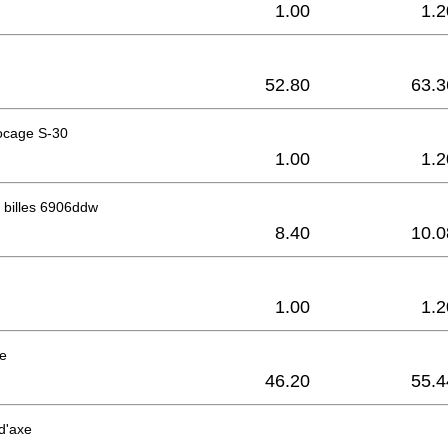
1.00
1.2
52.80
63.3
ocage S-30
1.00
1.2
 billes 6906ddw
8.40
10.0
1.00
1.2
ne
46.20
55.4
 d'axe