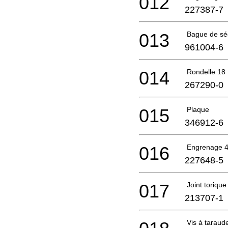
012
227387-7
013
Bague de séc
961004-6
014
Rondelle 18
267290-0
015
Plaque
346912-6
016
Engrenage 
227648-5
017
Joint torique
213707-1
Vis à taraud