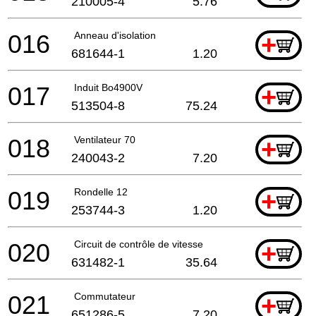
210005-4
5.76
016
Anneau d'isolation
+
681644-1
1.20
017
Induit Bo4900V
+
513504-8
75.24
018
Ventilateur 70
+
240043-2
7.20
019
Rondelle 12
+
253744-3
1.20
020
Circuit de contrôle de vitesse
+
631482-1
35.64
021
Commutateur
+
651286-5
7.20