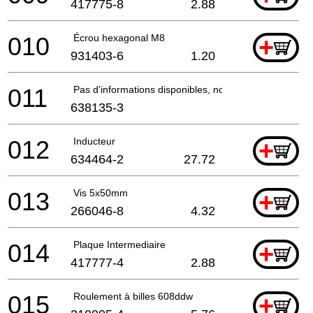
417775-8
2.88
010
Écrou hexagonal M8
+
931403-6
1.20
011
Pas d'informations disponibles, non commandable
638135-3
012
Inducteur
+
634464-2
27.72
013
Vis 5x50mm
+
266046-8
4.32
014
Plaque Intermediaire
+
417777-4
2.88
015
Roulement à billes 608ddw
+