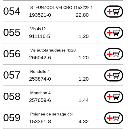
054
STEUNZOOL VELCRO 115X228 MM
+
193521-0
22.80
055
Vis 4x12
+
911116-5
1.20
056
Vis autotaraudeuse 4x20
+
266042-6
1.20
057
Rondelle 4
+
253874-0
1.20
058
Manchon 4
+
257659-6
1.44
059
Poignée de serrage cpl
+
153361-8
4.32