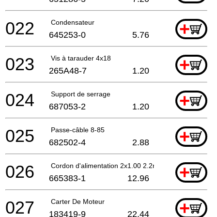
022
Condensateur
+
645253-0
5.76
023
Vis à tarauder 4x18
+
265A48-7
1.20
024
Support de serrage
+
687053-2
1.20
025
Passe-câble 8-85
+
682502-4
2.88
026
Cordon d'alimentation 2x1.00 2.2mtr
+
665383-1
12.96
027
Carter De Moteur
+
183419-9
22.44