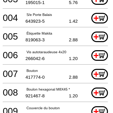
195015-1
5.76
004
S/e Porte Balais
+
643923-5
1.42
005
Étiquette Makita
+
819063-3
2.88
006
Vis autotaraudeuse 4x20
+
266042-6
1.20
007
Bouton
+
417774-0
2.88
008
Boulon hexagonal M8X45 *
+
921467-8
1.20
009
Couvercle du bouton
+