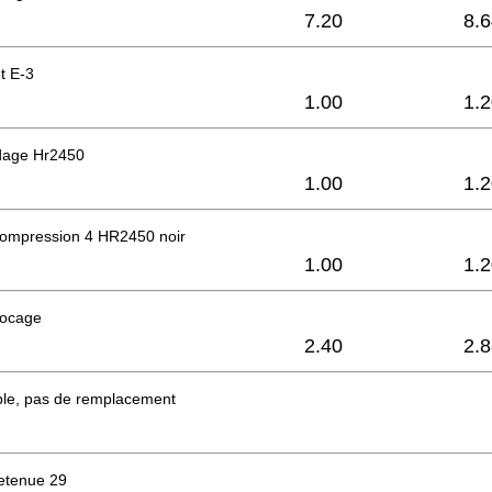
7.20
8.
t E-3
1.00
1.
dage Hr2450
1.00
1.
compression 4 HR2450 noir
1.00
1.
locage
2.40
2.
ble, pas de remplacement
etenue 29