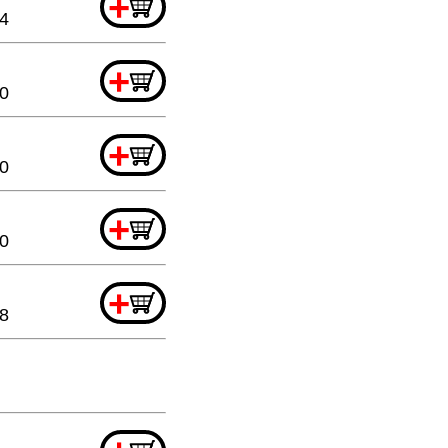
+
64
+
20
+
20
+
20
+
88