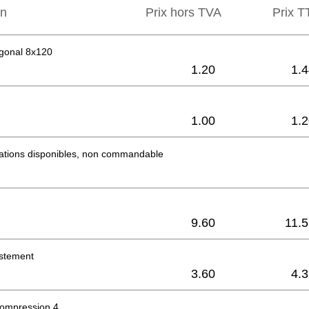
on
Prix hors TVA
Prix ​​
gonal 8x120
1.20
1.
1.00
1.
mations disponibles, non commandable
9.60
11.
ustement
3.60
4.
compression 4