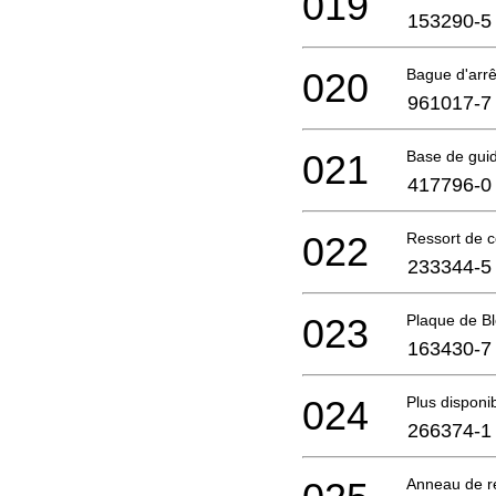
019
153290-5
020
Bague d'arrê
961017-7
021
Base de gui
417796-0
022
Ressort de 
233344-5
023
Plaque de B
163430-7
024
Plus disponi
266374-1
Anneau de r