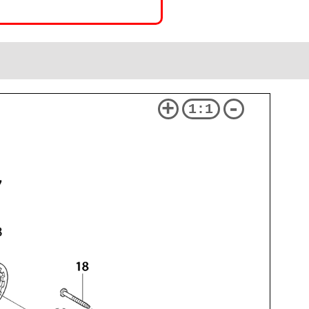
+
-
1:1