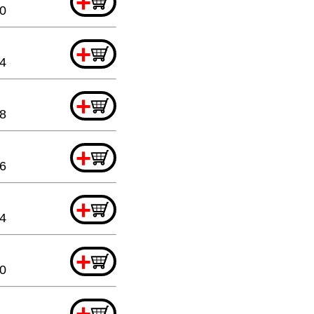
+
20
+
44
+
88
+
6
+
4
+
20
+