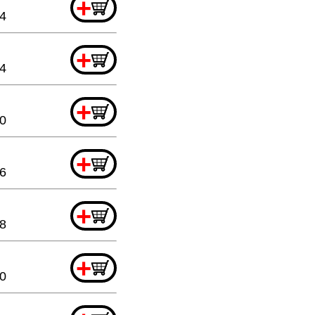
+
44
+
44
+
20
+
6
+
88
+
20