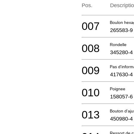
Pos.
Descripti
007
Boulon hexa
265583-9
008
Rondelle
345280-4
009
Pas d'infor
417630-4
010
Poignee
158057-6
013
Bouton d'aj
450980-4
Ressort de 