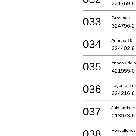
331769-8
033
Percuteur
324796-2
034
Anneau 10
324402-9
035
Anneau de p
421955-0
036
Logement d
324216-6
037
Joint torique
213073-6
038
Rondelle res