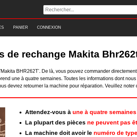
ES
PANIER
CONNEXION
s de rechange Makita Bhr262
 du 'Makita BHR262T'. De là, vous pouvez commander directement
rend une à quatre semaines. Toutes les informations dont nous
ous devrez retourner la machine pour réparation. Veuillez noter 
Attendez-vous à
une à quatre semaines
La plupart des pièces
ne peuvent pas êt
La machine doit avoir le
numéro de type