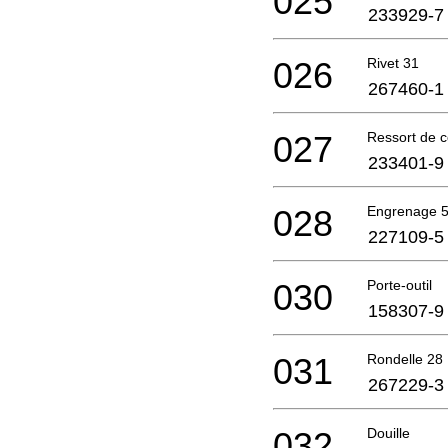
025
233929-7
026
Rivet 31
267460-1
027
Ressort de 
233401-9
028
Engrenage 
227109-5
030
Porte-outil
158307-9
031
Rondelle 28
267229-3
032
Douille