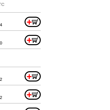
TTC
+
44
+
20
+
52
+
32