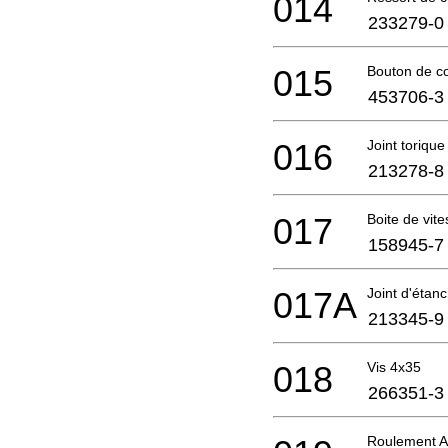
014
233279-0
015
Bouton de 
453706-3
016
Joint torique
213278-8
017
Boite de vit
158945-7
017A
Joint d'étan
213345-9
018
Vis 4x35
266351-3
Roulement A 