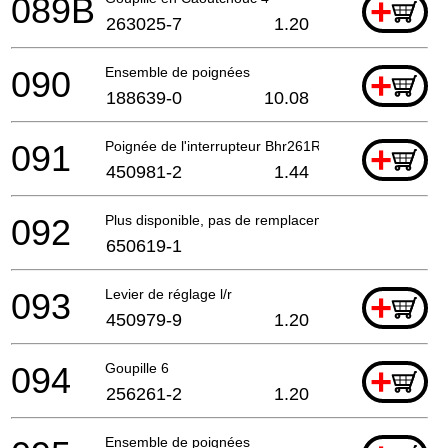
089B
+
263025-7
1.20
090
Ensemble de poignées
+
188639-0
10.08
091
Poignée de l'interrupteur Bhr261Rde
+
450981-2
1.44
092
Plus disponible, pas de remplacement
650619-1
093
Levier de réglage l/r
+
450979-9
1.20
094
Goupille 6
+
256261-2
1.20
Ensemble de poignées