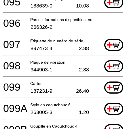
095
+
188639-0
10.08
096
Pas d'informations disponibles, non commandable
266326-2
097
Étiquette de numéro de série
+
897473-4
2.88
098
Plaque de vibration
+
344903-1
2.88
099
Carter
+
187231-9
26.40
099A
Stylo en caoutchouc 6
+
263005-3
1.20
Goupille en Caoutchouc 4