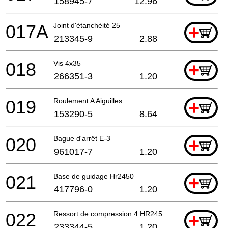
158945-7
12.96
017A
Joint d'étanchéité 25
+
213345-9
2.88
018
Vis 4x35
+
266351-3
1.20
019
Roulement A Aiguilles
+
153290-5
8.64
020
Bague d'arrêt E-3
+
961017-7
1.20
021
Base de guidage Hr2450
+
417796-0
1.20
022
Ressort de compression 4 HR2450 noir
+
233344-5
1.20