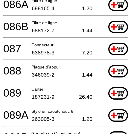
086A
Filtre de ligne
+
688165-4
1.20
086B
Filtre de ligne
+
688172-7
1.44
087
Connecteur
+
638978-3
7.20
088
Plaque d'appui
+
346039-2
1.44
089
Carter
+
187231-9
26.40
089A
Stylo en caoutchouc 6
+
263005-3
1.20
Goupille en Caoutchouc 4