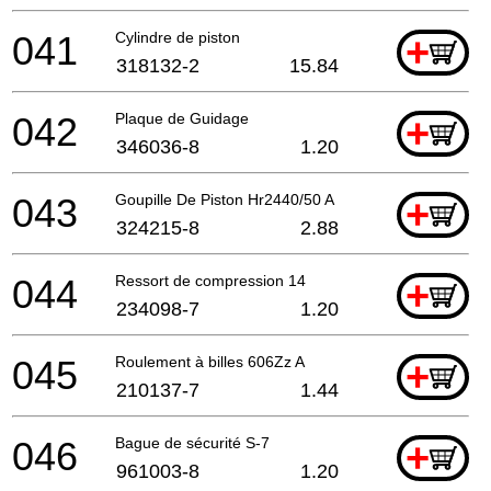
041
Cylindre de piston
+
318132-2
15.84
042
Plaque de Guidage
+
346036-8
1.20
043
Goupille De Piston Hr2440/50 A
+
324215-8
2.88
044
Ressort de compression 14
+
234098-7
1.20
045
Roulement à billes 606Zz A
+
210137-7
1.44
046
Bague de sécurité S-7
+
961003-8
1.20