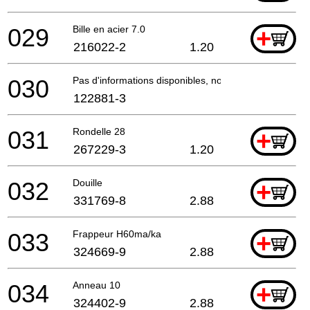
029
Bille en acier 7.0
+
216022-2
1.20
030
Pas d'informations disponibles, non commandable
122881-3
031
Rondelle 28
+
267229-3
1.20
032
Douille
+
331769-8
2.88
033
Frappeur H60ma/ka
+
324669-9
2.88
034
Anneau 10
+
324402-9
2.88