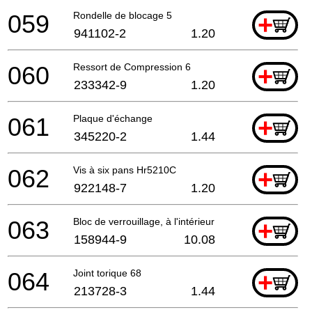
059
Rondelle de blocage 5
+
941102-2
1.20
060
Ressort de Compression 6
+
233342-9
1.20
061
Plaque d'échange
+
345220-2
1.44
062
Vis à six pans Hr5210C
+
922148-7
1.20
063
Bloc de verrouillage, à l'intérieur
+
158944-9
10.08
064
Joint torique 68
+
213728-3
1.44