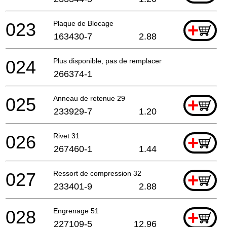
023
Plaque de Blocage
+
163430-7
2.88
024
Plus disponible, pas de remplacement
266374-1
025
Anneau de retenue 29
+
233929-7
1.20
026
Rivet 31
+
267460-1
1.44
027
Ressort de compression 32
+
233401-9
2.88
028
Engrenage 51
+
227109-5
12.96