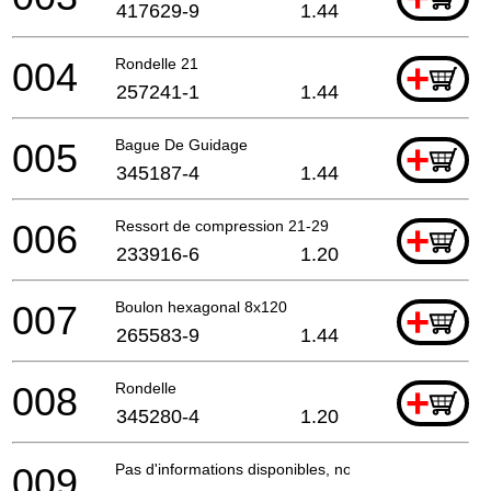
417629-9
1.44
004
Rondelle 21
+
257241-1
1.44
005
Bague De Guidage
+
345187-4
1.44
006
Ressort de compression 21-29
+
233916-6
1.20
007
Boulon hexagonal 8x120
+
265583-9
1.44
008
Rondelle
+
345280-4
1.20
009
Pas d'informations disponibles, non commandable