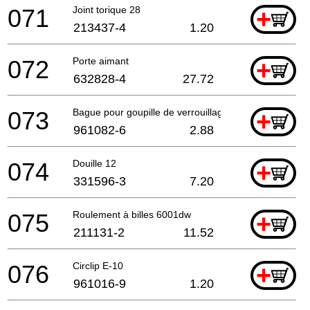
071
Joint torique 28
+
213437-4
1.20
072
Porte aimant
+
632828-4
27.72
073
Bague pour goupille de verrouillage Wr12
+
961082-6
2.88
074
Douille 12
+
331596-3
7.20
075
Roulement à billes 6001dw
+
211131-2
11.52
076
Circlip E-10
+
961016-9
1.20