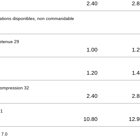
2.40
2.
mations disponibles, non commandable
etenue 29
1.00
1.
1.20
1.
compression 32
2.40
2.
51
10.80
12.9
r 7.0