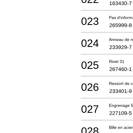
163430-7
023
Pas d'infor
265999-8
024
Anneau de r
233929-7
025
Rivet 31
267460-1
026
Ressort de 
233401-9
027
Engrenage 
227109-5
028
Bille en acie