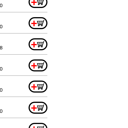
+
20
+
20
+
88
+
20
+
20
+
20