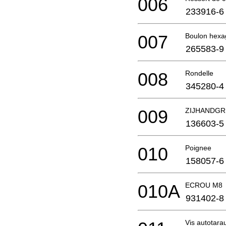
006
233916-6
007
Boulon hexa
265583-9
008
Rondelle
345280-4
009
ZIJHANDG
136603-5
010
Poignee
158057-6
010A
ECROU M8
931402-8
Vis autotar