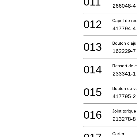
011
266048-4
012
Capot de re
417794-4
013
Bouton d'aj
162229-7
014
Ressort de 
233341-1
015
Bouton de ve
417795-2
016
Joint torique
213278-8
Carter