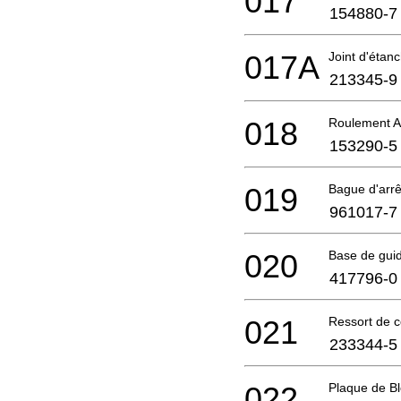
017
154880-7
017A
Joint d'étan
213345-9
018
Roulement A 
153290-5
019
Bague d'arrê
961017-7
020
Base de gui
417796-0
021
Ressort de 
233344-5
022
Plaque de B