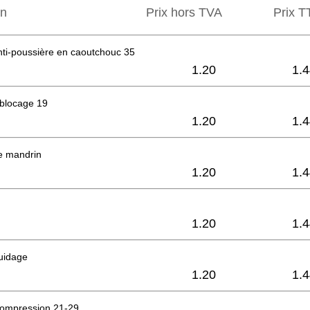
on
Prix hors TVA
Prix ​​
ti-poussière en caoutchouc 35
1.20
1.
 blocage 19
1.20
1.
e mandrin
1.20
1.
1.20
1.
uidage
1.20
1.
compression 21-29