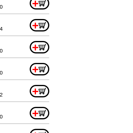
+
20
+
44
+
20
+
80
+
52
+
20