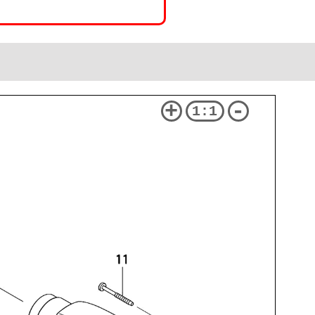
+
-
1:1