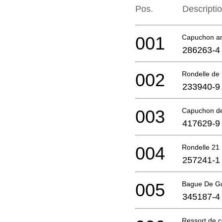
Pos.
Descripti
001
Capuchon an
286263-4
002
Rondelle de
233940-9
003
Capuchon d
417629-9
004
Rondelle 21
257241-1
005
Bague De G
345187-4
Ressort de 