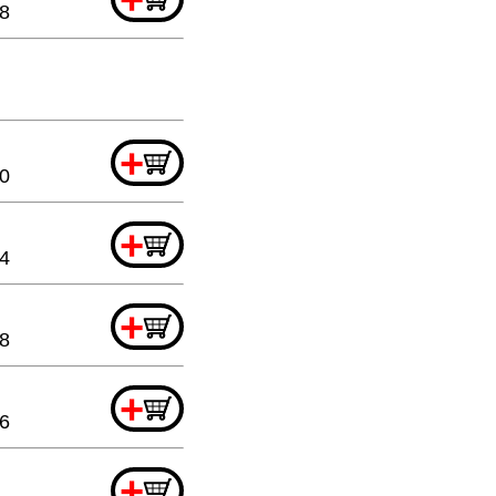
88
+
20
+
44
+
88
+
6
+