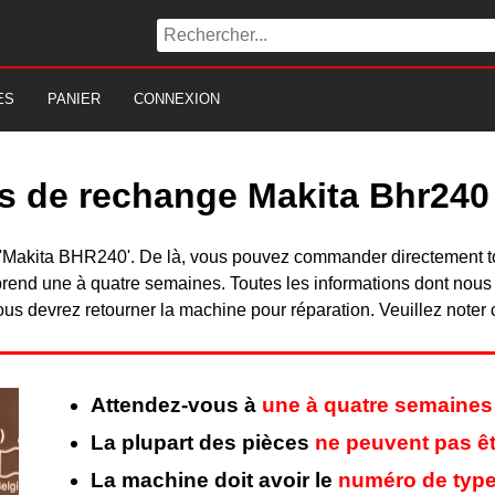
ES
PANIER
CONNEXION
es de rechange Makita Bhr240
 du 'Makita BHR240'. De là, vous pouvez commander directement 
rend une à quatre semaines. Toutes les informations dont nous
ous devrez retourner la machine pour réparation. Veuillez noter 
Attendez-vous à
une à quatre semaines
La plupart des pièces
ne peuvent pas êt
La machine doit avoir le
numéro de type