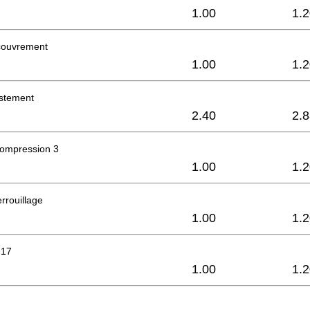
1.00
1.
couvrement
1.00
1.
ustement
2.40
2.
compression 3
1.00
1.
rrouillage
1.00
1.
 17
1.00
1.