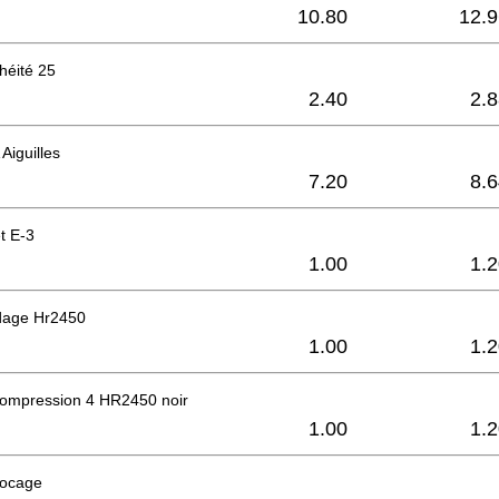
10.80
12.9
chéité 25
2.40
2.
Aiguilles
7.20
8.
t E-3
1.00
1.
dage Hr2450
1.00
1.
compression 4 HR2450 noir
1.00
1.
locage