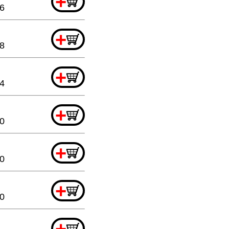
+
6
+
88
+
64
+
20
+
20
+
20
+