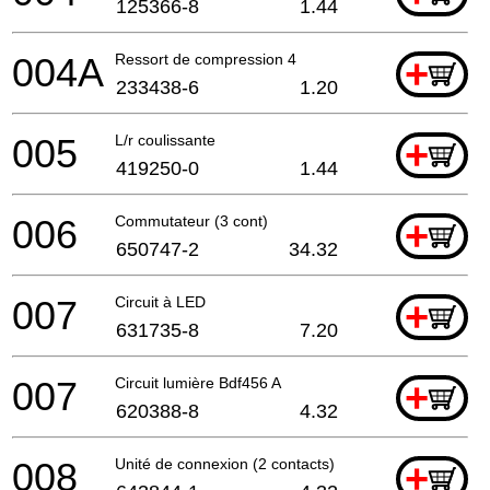
125366-8
1.44
004A
Ressort de compression 4
+
233438-6
1.20
005
L/r coulissante
+
419250-0
1.44
006
Commutateur (3 cont)
+
650747-2
34.32
007
Circuit à LED
+
631735-8
7.20
007
Circuit lumière Bdf456 A
+
620388-8
4.32
008
Unité de connexion (2 contacts)
+