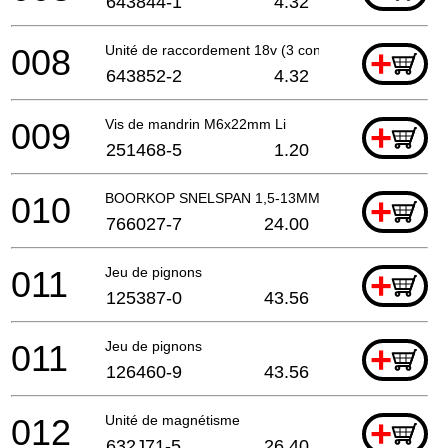
643844-1
4.32
008
Unité de raccordement 18v (3 contacts)
+
643852-2
4.32
009
Vis de mandrin M6x22mm Li
+
251468-5
1.20
010
BOORKOP SNELSPAN 1,5-13MM
+
766027-7
24.00
011
Jeu de pignons
+
125387-0
43.56
011
Jeu de pignons
+
126460-9
43.56
012
Unité de magnétisme
+
632J71-5
26.40