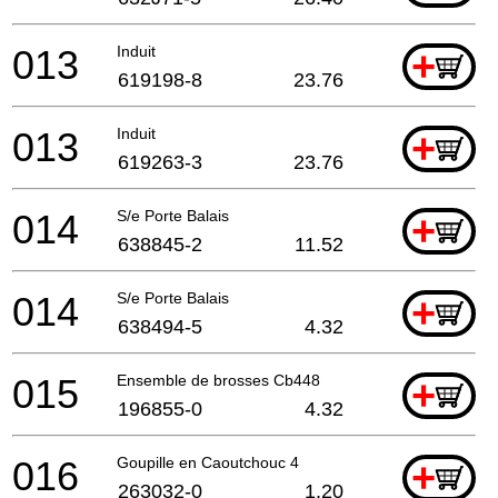
013
Induit
+
619198-8
23.76
013
Induit
+
619263-3
23.76
014
S/e Porte Balais
+
638845-2
11.52
014
S/e Porte Balais
+
638494-5
4.32
015
Ensemble de brosses Cb448
+
196855-0
4.32
016
Goupille en Caoutchouc 4
+
263032-0
1.20